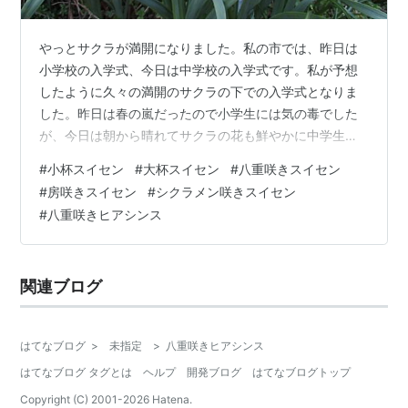
やっとサクラが満開になりました。私の市では、昨日は
小学校の入学式、今日は中学校の入学式です。私が予想
したように久々の満開のサクラの下での入学式となりま
した。昨日は春の嵐だったので小学生には気の毒でした
が、今日は朝から晴れてサクラの花も鮮やかに中学生は
晴れ晴れとした気持ちでスタートが切れたことでしょ
#
小杯スイセン
#
大杯スイセン
#
八重咲きスイセン
う。 今年はスイセンが同じ花ばかり咲いていると心配し
#
房咲きスイセン
#
シクラメン咲きスイセン
ましたが、どうも早咲き、遅咲きと順番に咲いただけの
#
八重咲きヒアシンス
ようです。昨年は一気に気温があがり、一斉にスイセン
の花が咲いてしまったようで、今年は寒暖が交互に来た
ために、順番通りだったようです。 今、まつこの庭では
関連ブログ
スイセンが盛りを迎えています。 スイセンはヒガン…
はてなブログ
>
未指定
>
八重咲きヒアシンス
はてなブログ タグとは
ヘルプ
開発ブログ
はてなブログトップ
Copyright (C) 2001-
2026
Hatena.