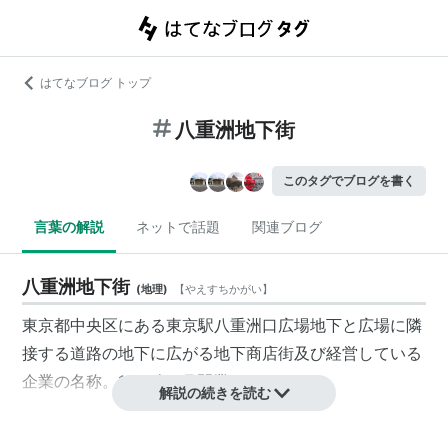
はてなブログ トップ
八重洲地下街
このタグでブログを書く
言葉の解説
ネットで話題
関連ブログ
八重洲地下街
(
地理
)
【
やえすちかがい
】
東京都中央区にある東京駅八重洲口広場地下と広場に隣
接する道路の地下に広がる地下商店街及び経営している
企業の名称。1965年6月開業。
解説の続きを読む