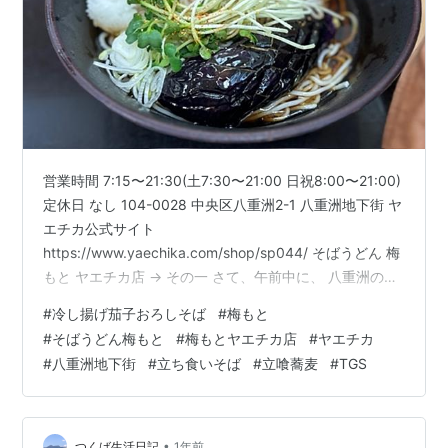
営業時間 7:15〜21:30(土7:30〜21:00 日祝8:00〜21:00)
定休日 なし 104-0028 中央区八重洲2-1 八重洲地下街 ヤ
エチカ公式サイト
https://www.yaechika.com/shop/sp044/ そばうどん 梅
もと ヤエチカ店 → その一 さて、午前中に、 八重洲の得
意先を訪問したので、 PCX150をその得意先のビルの、
#
冷し揚げ茄子おろしそば
#
梅もと
地下駐車場に停めたまま、 574日=82週=1年6ヶ月26日
#
そばうどん梅もと
#
梅もとヤエチカ店
#
ヤエチカ
ぶりに、 梅もとヤエチカ店にやって来ました。 店頭に今
#
八重洲地下街
#
立ち食いそば
#
立喰蕎麦
#
TGS
回の目的の、 「冷し揚げ茄子おろし」の案内がありま
す。 麺大盛〈半玉〉は70円、 麺特盛〈１玉〉は140円な
ので…
•
つくば生活日記
1年前