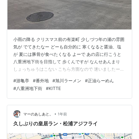
小雨の降る クリスマス前の有楽町 少しづつ年の瀬の雰囲
気が でてきたなー どーも自分的に 寒くなると醤油、塩
が 夏には豚骨が食べたくなる よーで あの店に行こうと
八重洲地下街を目指して 歩くんですが なんせあんまり
しょっちゅうはこない こちら方面なので 迷いましたー
有楽町側と八重洲地下街って 地下で繋がってないのか！
#
游亀亭
#
番外地
#
旭川ラーメン
#
正油らーめん
勉強になるわ 未だに そして目的のお店は ここ にあるわ
#
八重洲地下街
#
KITTE
けではなく (どの店も凄い行列ね) こちらのお店 旭川ラー
メン 游亀亭さんー 何か年1回は食べたくなるんだよなー
正油ラーメン んー これこれ 正油ラーメンだわー なんで
か 北海道のラーメン屋さんて 醤油じゃなくて正油…
•
マーのあしあと。
1年前
久しぶりの皇居ラン・松浦アジフライ