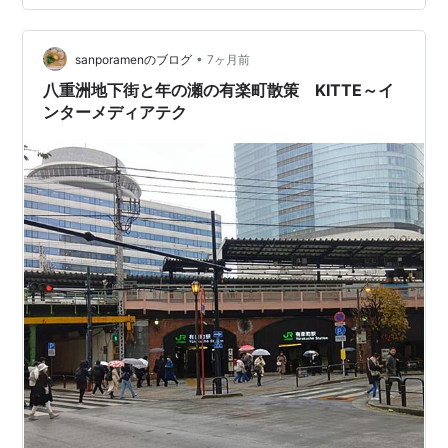
へ～ g501109.gorp.jp お昼回っていてランチタイム終わ
りそうでしたが、 ワンプレートのセットを頼んでみた テ
•
ィーヌンセット トムヤムクンヌードル・ガパオ・グリー
sanporamenのブログ
7ヶ月前
ンカレー・生春巻き・タピオカ ヘルシーセット ヤムウン
八重洲地下街と年の瀬の有楽町散策 KITTE～イ
セン・ソム…
ンターメディアテク