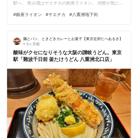
駅へ。 飲み場はヤエチカの銀座ライオン。 頭髪が気にな
る年頃の俺ら。 会って、ズルっと来てたら間髪入れず
#
銀座ライオン
#
ヤエチカ
#
八重洲地下街
に、 「ハゲとるやないかい！」 と言う約束だったのだ
が、互いにその突っ込みをせずに済んでひと安心(笑)と、
言う事で、ビールと草とチーズを頼んで乾杯ですよっ
麺とパン、ときどきカレーとお菓子【東京近郊たべあるき】
と。 ザ・パーフェクト黒ラベル＆ペッパーオリーブグリ
•
5ヶ月前
ーンサラダ(S)＆チーズ３種盛合せ。iPhone SE2のカメラ
酸味がクセになりそうな大阪の讃岐うどん。東京
なので、写真はし…
駅「難波千日前 釜たけうどん 八重洲北口店」