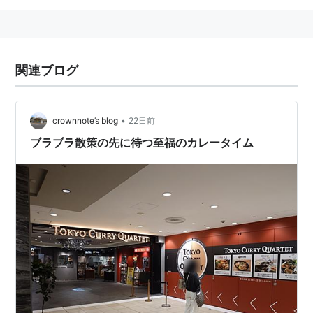
関連ブログ
•
crownnote’s blog
22日前
ブラブラ散策の先に待つ至福のカレータイム