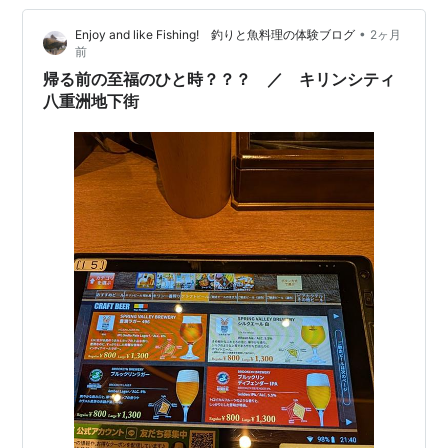
を散策しましょうか。 レストラン街の中から、 今回はコ
•
Enjoy and like Fishing! 釣りと魚料理の体験ブログ
2ヶ月
チラへお世話になります！ 酔心さんです～ 以前いつだっ
前
たか訪問した時は、 満席で入店出来なかったんですよね
帰る前の至福のひと時？？？ ／ キリンシティ
ー 念願だったお…
八重洲地下街