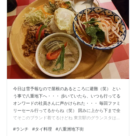
今日は雪予報なので屋根のあるところに避難（笑） とい
う事で八重地下へ・・・ 歩いていたら、いつも行ってる
オンワードの社員さんに声かけられた・・・ 毎回ファミ
リーセール行ってるからね（笑） 因みに上から下まで全
てそこのブランド着てるけどね 東京駅のグランスタは混
んでるし、考える事はみな同じですね・・・ 空いている
#
ランチ
#
タイ料理
#
八重洲地下街
と踏んで、珍しくヤエ地下まで足を延ばしてタイ料理店