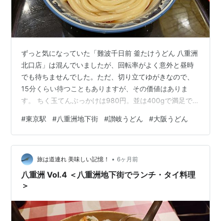
ずっと気になっていた「難波千日前 釜たけうどん 八重洲
北口店」は混んでいましたが、回転率がよく意外と昼時
でも待ちませんでした。ただ、切り立てゆがきなので、
15分くらい待つこともありますが、その価値はありま
す。 ちく玉てんぶっかけは980円。並は400gで満足でき
ます。 冷たいダシで、お店のオススメは冷たい麺とのこ
#
東京駅
#
八重洲地下街
#
讃岐うどん
#
大阪うどん
と。酸味を感じるダシが特徴的で、端が進みます。 ふに
ゅっとしつつ、コシがある麺。酸味の強いダシと合いま
す。天ぷらはサクサク。ちく天は大きく、半熟卵の天ぷ
•
らと単品でも満腹。レモンも名脇役。 大阪と讃岐ハイブ
旅は道連れ 美味しい記憶！
6ヶ月前
リットですが、東京駅周辺で食べられるファストフード
八重洲 Vol.4 ＜八重洲地下街でランチ・タイ料理
としてハイレベルだと思います。東…
＞