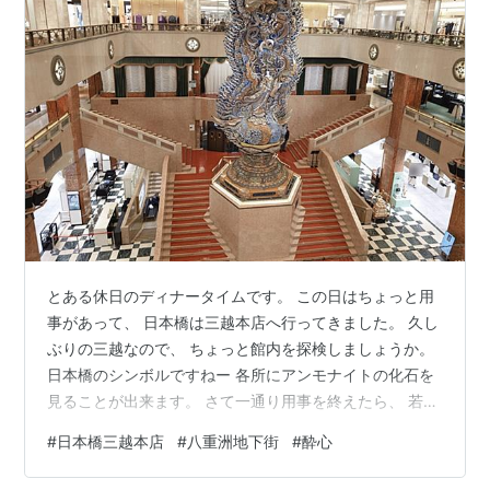
とある休日のディナータイムです。 この日はちょっと用
事があって、 日本橋は三越本店へ行ってきました。 久し
ぶりの三越なので、 ちょっと館内を探検しましょうか。
日本橋のシンボルですねー 各所にアンモナイトの化石を
見ることが出来ます。 さて一通り用事を終えたら、 若干
お腹が空いてきます。 若干どころかかなりですが笑 せっ
#
日本橋三越本店
#
八重洲地下街
#
酔心
かくなので何か美味しいものでも食べようと、 少し歩い
て東京駅までやって来ました。 久しぶりに八重洲地下街