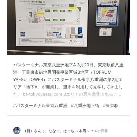
バスターミナル東京八重洲地下A 3月20日、東京駅前八重
洲一丁目東市街地再開発事業区域B地区（TOFROM
YAESU TOWER）にバスターミナル東京八重洲の第2期エ
リア「地下A」が開業し、週末を利用して見学してきまし
た。 bt-tokyoyaesu.com 3エリアの最も北側にあること
から「バスターミナル東京八重洲地下A」と称します。合
#
バスターミナル東京八重洲
#
八重洲地下街
#
東京駅
わせて、従来のエリア（第1期エリア）は「バスターミナ
ル東京八重洲地下B」へ呼称が変更されています。 八重
洲北口方面出入口 他の2エリアとは独立した施設になっ
•
ていて、八重洲地下街（ヤエチカ）と同じ地下1階の車道
（新）さんっ、ななっ、はっち ～本店～
4ヶ月前