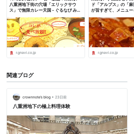
八重洲地下街の穴場「エリックサウ
ド「アルプス」の「麻
ス」で無限カレー天国 - ぐるなび みん
が旨すぎて、メニュー
なのごはん
きしめたくなるくらいだ
んなのごはん
r.gnavi.co.jp
r.gnavi.co.jp
関連ブログ
•
crownnote’s blog
23日前
八重洲地下の極上料理体験