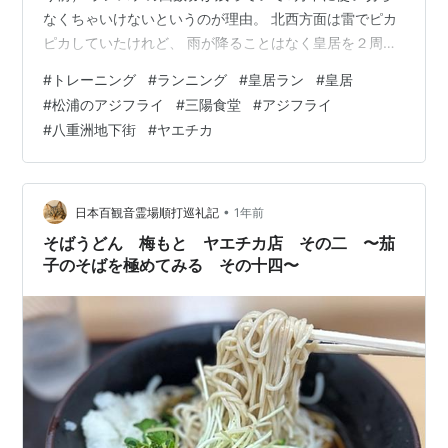
なくちゃいけないというのが理由。 北西方面は雷でピカ
ピカしていたけれど、 雨が降ることはなく皇居を２周し
ました。 夜走ると足元が見づらくて嫌になっちゃうから
#
トレーニング
#
ランニング
#
皇居ラン
#
皇居
最近来ていなかったんだけど やっぱり躓く、コケるとか
#
松浦のアジフライ
#
三陽食堂
#
アジフライ
怖いんで慎重になるし そうするとランニングフォームと
#
八重洲地下街
#
ヤエチカ
か一層変になっているんだろうな。 回数券、あと１枚あ
るからもう一度走りに来るけど、 平日朝ラン？土日ラ
ン？明るい時間帯をめざそう。 今日のランチは八重洲地
下街にある三陽食堂さん。 ひさし…
•
日本百観音霊場順打巡礼記
1年前
そばうどん 梅もと ヤエチカ店 その二 〜茄
子のそばを極めてみる その十四〜