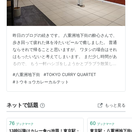
昨日のブログの続きです。 八重洲地下街の酔心さんで、
歩き回って疲れた体を冷たいビールで癒しました。 普通
ならそれで帰ることと思いますが、 ワタシの場合はそれ
はもったいないと考えてしまいます。 まだ少し時間があ
るので、 もう一軒ハシゴをしようかとブラブラ散策しま
す笑 幸いにもここには、 とても魅力的なエリアが広がっ
#
八重洲地下街
#
TOKYO CURRY QUARTET
てます！ それがコチラです！ TOKYO CURRY QUARTET
#
トウキョウカレーカルテット
です～ 日本語でトウキョウカレーカルテットです笑 みん
な大好きカレーなんて、 お酒の後に最高の〆ではないで
すかい！ ここには何軒かのカレー屋さんがありますよ
ネットで話題
もっと見る
ね。 一通りメニューをチェックして、 今回お世話になる
のは、…
76
60
ブックマーク
ブックマーク
13時以降はカレー食べ放題！東京駅・
東京駅・八重洲地下街