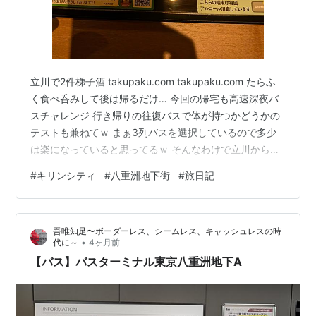
立川で2件梯子酒 takupaku.com takupaku.com たらふ
く食べ呑みして後は帰るだけ… 今回の帰宅も高速深夜バ
スチャレンジ 行き帰りの往復バスで体が持つかどうかの
テストも兼ねてｗ まぁ3列バスを選択しているので多少
は楽になっていると思ってるｗ そんなわけで立川から中
央線で東京駅に 深夜バスだと東京か新宿が選べるので中
#
キリンシティ
#
八重洲地下街
#
旅日記
央線の使える立川が便利なのである。 そんなわけで東京
駅に到着 バスの時間までもう少しある…時間つぶしに八
重洲地下街ぶらぶらり 21時過ぎではあるので少しずつ閑
吾唯知足〜ボーダーレス、シームレス、キャッシュレスの時
散としてきているものの飲み屋は開いている状況 既に居
•
代に～
4ヶ月前
酒屋2件の梯子…まぁちょっとダケなら問題ないでしょｗ
【バス】バスターミナル東京八重洲地下A
…