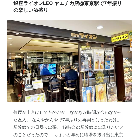
の外側を囲むように乗降バース7面と待機スペース2台…
銀座ライオンLEO ヤエチカ店@東京駅で7年振り
の楽しい酒盛り
何度か上京はしてたのだが、なかなか時間が合わなかっ
た友人。 なんやかんやで7年ぶりの再開となったわけ。
新幹線での日帰り出張。 19時台の新幹線には乗りたいと
のことだったので、 ちょいと早めに職場を抜け出し東京