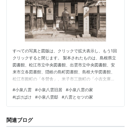
すべての写真と図版は、クリックで拡大表示し、もう1回
クリックすると閉じます。 製本されたものは、島根県立
図書館、松江市立中央図書館、出雲市立中央図書館、安
来市立各図書館、隠岐の島町図書館、島根大学図書館、
松江市殿町の「冬營舎」、米子市三旗町の「小吉文庫」
などでご覧になれます。 以下のオンラインフリップブッ
#
小泉八雲
#
小泉八雲旧居
#
小泉八雲の家
クでは、雑誌のようにレイアウトされた20ページのブッ
#
ばけばけ
#
小泉八雲邸
#
八雲とセツの家
クレットとしてご覧いただけます。PCやタブレットでは
見開きでのフルスクリーン表示も可能です。 松江への遥
かな道程 大層遠い、遠い旅をしました。今ここにこうし
関連ブログ
て煙草をふかしています。旅をしたのが本当ですか、夢
の世の中・・・ これは小泉八雲が心臓…