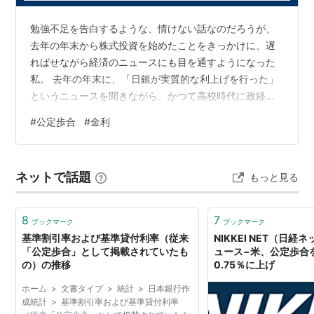
勉強不足を告白するような、情けない話なのだろうが、
去年の年末から株式投資を始めたことをきっかけに、遅
ればせながら経済のニュースにも目を通すようになった
私。 去年の年末に、「日銀が実質的な利上げを行った」
というニュースを聞きながら、かつて高校時代に政経の
授業で習った「公定歩合」という単語が全く出てこない
#
公定歩合
#
金利
ことが気になった。「利上げというのは公定歩合を上げ
るということ」と思っていたのに、「許容幅」が0.5%や
ら「上限」が0.5%とか、何がなにやら、である。 おまけ
ネットで話題
もっと見る
に今回の利上げによって「住宅ローンの金利が上がる」
とも聞いたので、これは聞き捨てならんということで調
べてみると、固定金利は上がりそうだが変…
8
7
ブックマーク
ブックマーク
基準割引率および基準貸付利率（従来
NIKKEI NET（日
「公定歩合」として掲載されていたも
ュース−米、公定歩合を
の）の推移
0.75％に上げ
ホーム > 文書タイプ > 統計 > 日本銀行作
成統計 > 基準割引率および基準貸付利率