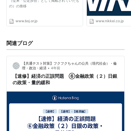
（従来「公定歩合」として掲載されていたも
の）の推移
www.boj.or.jp
www.nikkei.co.jp
関連ブログ
【共通テスト対策】フクフクちゃんの公共（現代社会）・倫
•
理・政治・経済
4年前
【速修】経済の正誤問題 ⑥金融政策（２）日銀
の政策・量的緩和