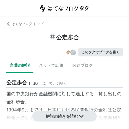
はてなブログ トップ
公定歩合
このタグでブログを書く
言葉の解説
ネットで話題
関連ブログ
公定歩合
(
一般
)
【
こうていぶあい
】
国の中央銀行が金融機関に対して適用する、貸し出しの
金利歩合。
1994年9月までは、日本における民間銀行の金利は公定
解説の続きを読む
歩合と連動するように規制されていたため、政策金利と
しての役割を果たしていた。しかし、1994年10月より