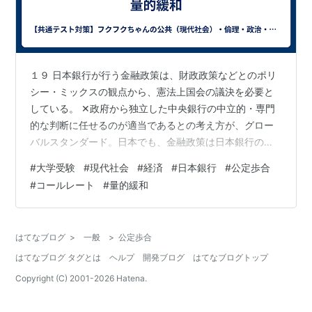
１９ 日本銀行が行う金融政策は、財政政策などとのポリ
シー・ミックスの観点から、憲法上国会の議決を必要と
している。 ✕政府から独立した中央銀行の中立的・専門
的な判断に任せるのが適当であるとの考え方が、グロー
バルスタンダード。日本でも、金融政策は日本銀行の金
融政策決定会合で決められる。なお、憲法上と書いてあ
#
大学受験
#
現代社会
#
経済
#
日本銀行
#
公定歩合
るが、そのような条文はない。正文のように見せかける
#
コールレート
#
量的緩和
ためこうした表現を使っているが、逆にむしろ怪しいと
思い、憲法にそんなものあったけなと反芻してみると良
い。 ２０ 日本銀行の政府からの独立性を高めるために、
はてなブログ
>
一般
>
公定歩合
その最高意思決定機関である政策委員会に、政府代表委
はてなブログ タグとは
ヘルプ
開発ブログ
はてなブログトップ
員の参加が認められるようになった。 ✕9人…
Copyright (C) 2001-
2026
Hatena.