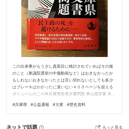
この出来事がもう少し真面目に検討されていればその後
のこと（衆議院選挙の中傷動画など）はおきなかったか
もしれないおきなかったとは言い切れないとしても多少
はブレーキはかかったに違いない４００ページを超える
ボリュームのこの本兵庫県告発文書問題 奥山俊宏著 本当
にこの出来事は異常だった内部告発と思われた文書から
#
兵庫県
#
公益通報
#
大衆
#
歴史資料
始まって、告発者探し、自殺者の発生デマや陰謀論の蔓
延、そして二馬力選挙、更に問題なのは熱狂した大衆の
行動実はこの出来事はリアルタイムで自分もカッカして
ネットで話題
もっと見る
いたのだったXでは明らかに自分と考えの異なる人のポス