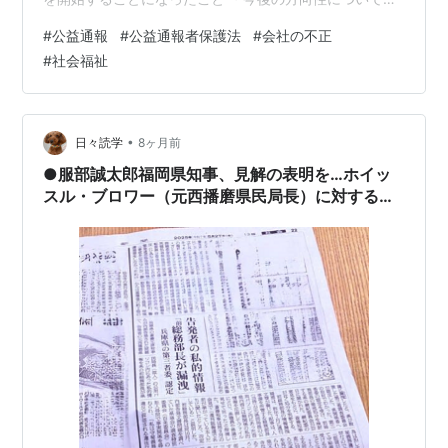
共有 という連絡であった。 この「今後の方向性」という
#
公益通報
#
公益通報者保護法
#
会社の不正
ものについて、Ｘ刑事は念を押すように言った。 「警察
#
社会福祉
が公益通報を受理するという事は、市や県とは異なる点
があります。それは、『調査』ではなく、『捜査』だと
いう事です。 我々としても細心の注意を払って『捜査』
を進めていきますが、どうしても"ある管理職"さんの存
•
日々読学
8ヶ月前
在が明るみに出る可能性があります…
●服部誠太郎福岡県知事、見解の表明を…ホイッ
スル・ブロワー（元西播磨県民局長）に対する齋
藤元彦兵庫県知事の〝行動〟をさんざん見ていた
でしょうに