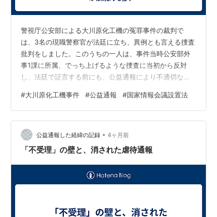
警視庁公安部による大川原化工機の冤罪事件の裁判で
は、3名の現職警察官が法廷に立ち、異例とも言える捜査
批判をしました。このうちの一人は、事件当時公安部外
事1課に所属、でっち上げるような捜査に当初から反対
し、法廷で証言する前にも、公益通報により不適切な捜
査であることを告発していましたが、警視庁は取り合わ
#
大川原化工機事件
#
公益通報
#
国家情報会議設置法
ず、法廷での証言についても「壮大な虚構」と切り捨て
ました。 この警察官（元警部補）はこの春退職したそう
です。事件捜査に関わった警察官で自ら辞職したのはこ
•
の方だけです。毎日新聞の取材に応じた彼は、「警察組
公益通報した経緯の記録
4ヶ月前
織の反省の仕方に納得できない」と、今の思いを次のよ
「不受理」の壁と、消された虐待通報
うに語っています。 「公益通報」を問う：警察編 …