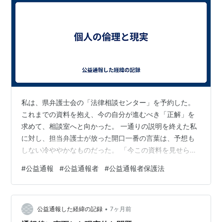
私は、県弁護士会の「法律相談センター」を予約した。
これまでの資料を抱え、今の自分が進むべき「正解」を
求めて、相談室へと向かった。 一通りの説明を終えた私
に対し、担当弁護士が放った開口一番の言葉は、予想も
しない冷ややかなものだった。 「今この資料を見せられ
ても、私にはこれが真実かどうかの判断はしようがな
#
公益通報
#
公益通報者
#
公益通報者保護法
い」 その瞬間、十数年前に経験した、弁護士とのやり取
りが脳裏をよぎった。 『この人とは波長が合わない』 そ
れでも、私は自分自身に突きつけていた問いを、あえて
•
彼に投げかけた。 Ｑ．不正を知りながら沈黙すること
公益通報した経緯の記録
7ヶ月前
は、黙認と評価されないか？Ｑ．業務に関与し続けるこ