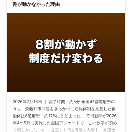
割が動かなかった理由
2026年7月13日 ｜ 読了時間：約5分 全国47都道府県の
うち、斎藤知事問題をきっかけに通報体制を見直した自
治体は8道府県、約17%にとどまった。 毎日新聞が2026
年4〜5月に実施した全国アンケートで、この数字が初め
て明らかになった。 見直した8道府県の内容も、弁護士