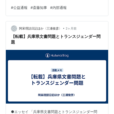
の関与を義務づけた自治体もあれば、「対応は適切だっ
#
公益通報
#
斎藤知事
#
内部通報
た」と言い続けながら内規だけを書き換えた自治体もあ
る。 「制度を整えた」と「制度が機能する」は、実は別
の話だ。 この記事でわかること 告発者は窓口に届けたの
•
になぜ守られなかったか 公益通報とは何か、普通の内部
阿呆理詰日記ほか〈三浦俊彦〉
2ヶ月前
告発と何が違うのか 47都道府県アンケートで分かった
【転載】兵庫県文書問題とトランスジェンダー問
「見直した17%…
題
●エッセイ 「兵庫県文書問題とトランスジェンダー問