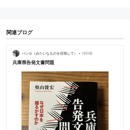
は、「国民の生命、身体、財産等の保護にかかわる法
律」として定められた413の法律が含まれる。また、公
益通報をする機関には、事業者内部(労務提供先)、行政
機関(処分等の権限を有する行政機関)、その他の事業者
関連ブログ
外部(被害の拡大防止等のために必要と認められる者)の
3つがある。
このような公益通報は、事業者の不法行為が明るみに
•
パンセ（みたいなものを目指して）
19日前
出ることによって、国民全体に利益をもたらすとされて
兵庫県告発文書問題
いる。しかし、公益通報者にとっては、自分の所属事業
者から報復される可能性もある危険な行為である。その
ため、公益者を保護する観点から、2004年に「
公益通
報者保護法
」が制定、2006年4月に施行された。