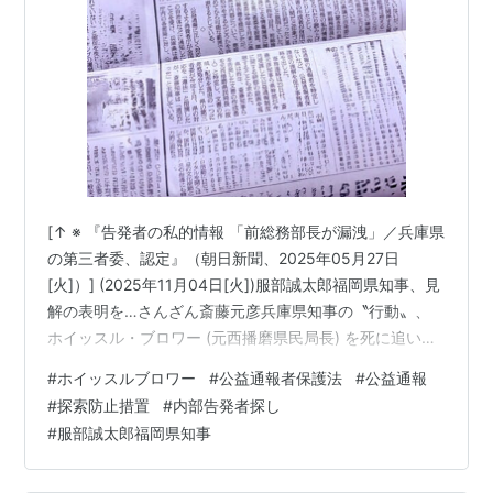
[↑ ※ 『告発者の私的情報 「前総務部長が漏洩」／兵庫県
の第三者委、認定』（朝日新聞、2025年05月27日
[火]）] (2025年11月04日[火])服部誠太郎福岡県知事、見
解の表明を…さんざん斎藤元彦兵庫県知事の〝行動〟、
ホイッスル・ブロワー (元西播磨県民局長) を死に追いや
ったこと、を見ていたでしょうに。鹿児島県警でもデタ
#
ホイッスルブロワー
#
公益通報者保護法
#
公益通報
ラメなことが起きているのに…。 （毎日新聞）《志水芙
#
探索防止措置
#
内部告発者探し
美代弁護士（東京弁護士会）の話 事業者側が一方的に保
#
服部誠太郎福岡県知事
護対象ではないとして調査することが許されてしまえ
ば、探索防止措置の規定が機能しなくなる。…公益性が