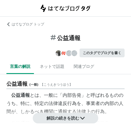
はてなブログ トップ
公益通報
このタグでブログを書く
言葉の解説
ネットで話題
関連ブログ
公益通報
(
一般
)
【
こうえきつうほう
】
公益通報
とは、一般に「
内部告発
」と呼ばれるものの
うち、特に、特定の法律違反行為を、事業者の内部の人
間が、しかるべき機関に通報する法律上の行為。
解説の続きを読む
公益通報の対象となる「事業者の法律違反行為」に