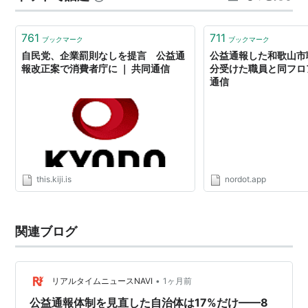
トにそれは違うだろう！といったニュアンスの返信を送
ったこともあるそれは斎藤知事が３号通報の評価…
761
711
ブックマーク
ブックマーク
自民党、企業罰則なしを提言 公益通
公益通報した和歌山市
報改正案で消費者庁に ｜ 共同通信
分受けた職員と同フロア
通信
this.kiji.is
nordot.app
関連ブログ
•
リアルタイムニュースNAVI
1ヶ月前
公益通報体制を見直した自治体は17%だけ——8