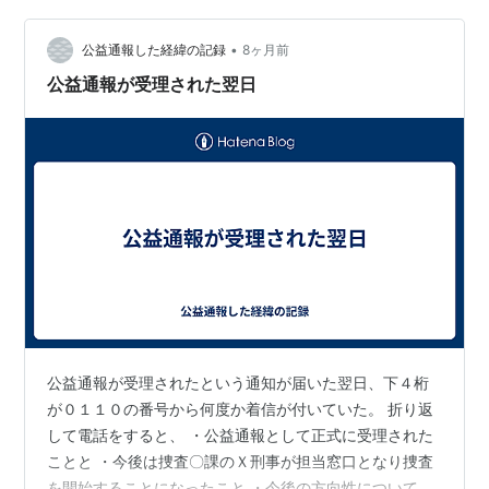
者であると同時に、組織の内部にいる実務担当者でもあ
•
る。その二つの立場は、制度上は両立するはずである
公益通報した経緯の記録
8ヶ月前
が、実務の現場では極めて不安定である。 通報を行った
公益通報が受理された翌日
ことで、・これ以上関与すべきなのか・距離を取る…
公益通報が受理されたという通知が届いた翌日、下４桁
が０１１０の番号から何度か着信が付いていた。 折り返
して電話をすると、 ・公益通報として正式に受理された
ことと ・今後は捜査〇課のＸ刑事が担当窓口となり捜査
を開始することになったこと ・今後の方向性についての