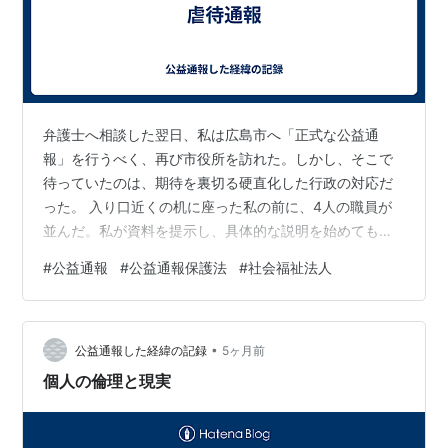
弁護士へ相談した翌日、私は広島市へ「正式な公益通
報」を行うべく、再び市役所を訪れた。しかし、そこで
待っていたのは、期待を裏切る硬直化した行政の対応だ
った。 入り口近くの机に座った私の前に、4人の職員が
並んだ。私が資料を提示し、具体的な説明を始めても、
彼らが繰り返すのは「罰則規定がないものは管轄外であ
#
公益通報
#
公益通報保護法
#
社会福祉法人
る」「提出されても、他の通報先を案内することにな
る」という、前回の相談時と同様の反応だった。私の目
には、彼らが通報を「受け取らない」ための論理を必死
•
に展開しているように見えた。 実は、私は事前に消費者
公益通報した経緯の記録
5ヶ月前
庁の見解を確認していた。電話口の担当者は、「罰則の
個人の倫理と現実
有無で通報を拒むのは不適切である」と明言し、「消
費…