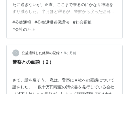
たに過ぎないが、正直、ここまで来るのにかなり神経を
すり減らした。 半月ほど遡るが、警察から戻った翌日、
国税局に連絡を取り、同じように資料を持って不正の説
#
公益通報
#
公益通報者保護法
#
社会福祉
明に行った。しかし、国税局職員Aの見解は『決算が終わ
#
会社の不正
るまでは不正にはならない』という事だった。 考えたら
至極当然のことで、決算として確定しなければ、如何な
道筋を辿ったとしても極論すれば何も問題は無いのだ。
話を終えて出ようとした時、対応してくれた国税局職員A
•
公益通報した経緯の記録
9ヶ月前
が警察と同じこと言った。 「お話を聞い…
警察との面談（２）