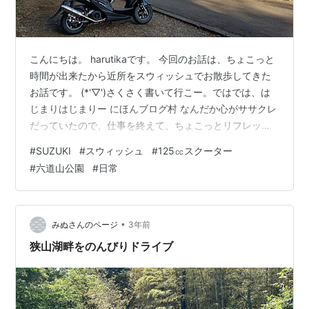
こんにちは。 harutikaです。 今回のお話は、ちょこっと
時間が出来たから近所をスウィッシュでお散歩してきた
お話です。 (*'▽')さくさく書いて行こー。ではでは、は
じまりはじまりー にほんブログ村 なんだか心がササクレ
だっていたので、仕事を終えて、ちょこっとリフレッシ
ュするためにスウィッシュを走らせました。 (*'▽')うお
#
SUZUKI
#
スウィッシュ
#
125㏄スクーター
おー。あいぼー、ちょっと走ろう！ 陽が暮れる前には帰
#
六道山公園
#
日常
宅したいので、近場で...。 頭の中で、いくつかの場所を
ピックアップして...。 (*'▽')決めたぞ！六道山の展望台か
ら空と山と、街を眺めよう ってな訳で、 向かった先はコ
コ。 六道山公園。 (*'▽')ギリギリ東…
•
みぬさんのページ
3年前
狭山湖畔をのんびりドライブ