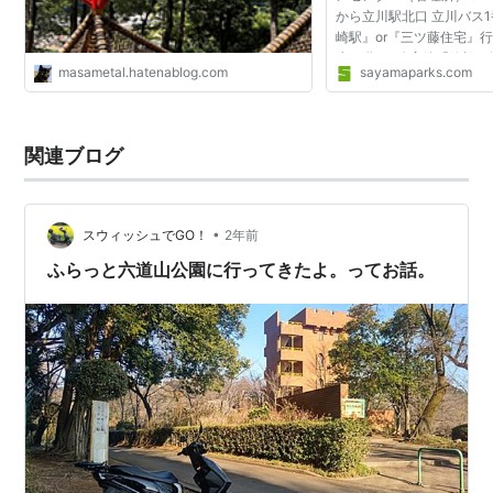
から立川駅北口 立川バス
崎駅』or『三ツ藤住宅』
歩15分 JR八高線「箱根
masametal.hatenablog.com
sayamaparks.com
川駅北口『峰』下車 徒歩
ル「上北台駅」から市...
関連ブログ
•
スウィッシュでGO！
2年前
ふらっと六道山公園に行ってきたよ。ってお話。