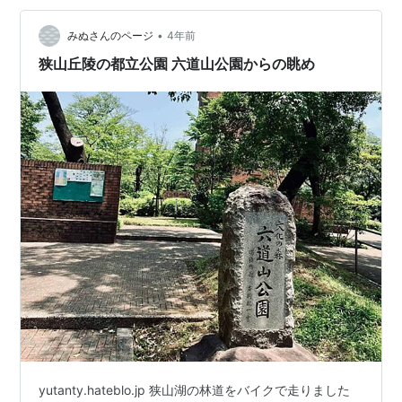
道）と呼ばれてる道です．yutanty.hateblo.jp ちょうど1
•
年前にも，狭山丘陵の六道山公園に行ったときにこの道
みぬさんのページ
4年前
を通りました． 今回も同様のルートで行ってきたという
狭山丘陵の都立公園 六道山公園からの眺め
ことで，この道は写真の…
yutanty.hateblo.jp 狭山湖の林道をバイクで走りました