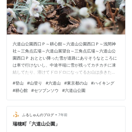
六道山公園西口Ｐ～耕心館～六道山公園西口Ｐ～浅間神
社～三角点広場～六道山展望台～三角点広場～六道山公
園西口Ｐ おととい降った雪が道路にありそうなところに
は車で行けないし、中途半端に雪が残ってカチカチに凍
結してたり、溶けてドロドロになってるお山は歩きたく
ない。できればカワイイお花が見たいなーと思って、耕
#
登山
#
山登り
#
六道山
#
東京都の山
#
ハイキング
心館にセツブンソウを見に行って来ました！ついでに前
#
耕心館
#
セツブンソウ
#
六道山公園
から気になってた六道山もお散歩してきました。 完全な
お散歩なのでのんびり10:00過ぎにおうちを出て、11:00
前に駐車場に着きました。まずはセツブンソウを見に耕
心館へ。徒歩で５分くらいかな？入ってすぐに鉢植えの
•
ふるしゅんのブログ
7年前
セツブンソウに会えました。 わわっ、…
瑞穂町「六道山公園」