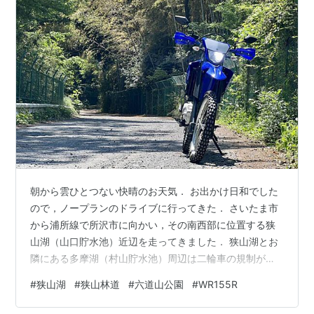
朝から雲ひとつない快晴のお天気． お出かけ日和でした
ので，ノープランのドライブに行ってきた． さいたま市
から浦所線で所沢市に向かい，その南西部に位置する狭
山湖（山口貯水池）近辺を走ってきました． 狭山湖とお
隣にある多摩湖（村山貯水池）周辺は二輪車の規制が厳
しく，暴走・騒音対策で二輪車通行禁止区間が多いので
#
狭山湖
#
狭山林道
#
六道山公園
#
WR155R
すごく走りづらい場所なんですよね．今回走ってきた道
は狭山湖の北側を走る道で，狭山湖外周道路（狭山林