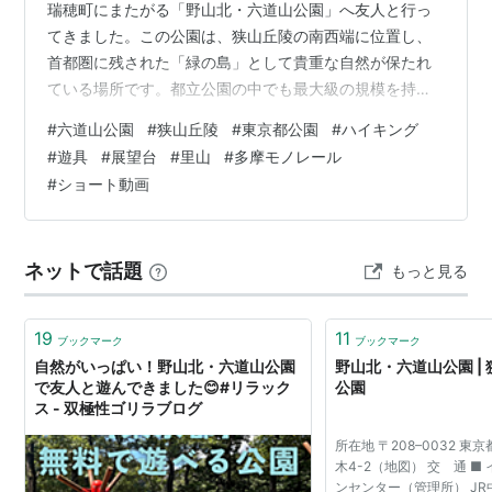
瑞穂町にまたがる「野山北・六道山公園」へ友人と行っ
てきました。この公園は、狭山丘陵の南西端に位置し、
首都圏に残された「緑の島」として貴重な自然が保たれ
ている場所です。都立公園の中でも最大級の規模を持つ
この公園、実にその面積は・・ 東京ドームの５６倍ある
#
六道山公園
#
狭山丘陵
#
東京都公園
#
ハイキング
そうです！( ﾟДﾟ) 多摩モノレール「上北台駅」から市内
#
遊具
#
展望台
#
里山
#
多摩モノレール
循環バスで「かたくりの湯」♨️まで来ました。こちらは
#
ショート動画
現在一時閉館していて令和７年度中に再開の予定だそう
です。帰りに入れれば最高でした😅 公園に到着すると、
まず目に飛び込んできたのは広がる雑木林と豊かな緑。
ネットで話題
もっと見る
都会の喧騒から離れ、一歩足を踏…
19
11
ブックマーク
ブックマーク
自然がいっぱい！野山北・六道山公園
野山北・六道山公園 |
で友人と遊んできました😊#リラック
公園
ス - 双極性ゴリラブログ
所在地 〒208–0032 
木4-2（地図） 交 通 ■
ンセンター（管理所） J