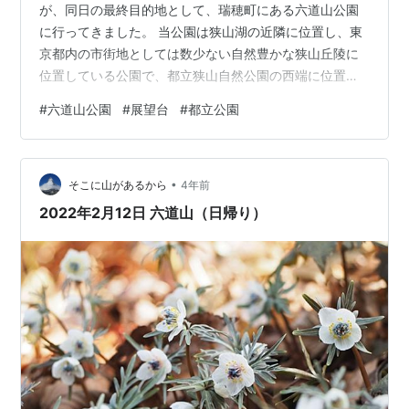
が、同日の最終目的地として、瑞穂町にある六道山公園
に行ってきました。 当公園は狭山湖の近隣に位置し、東
京都内の市街地としては数少ない自然豊かな狭山丘陵に
位置している公園で、都立狭山自然公園の西端に位置し
ています。 特別保護区に隣接しており、とても都内とは
#
六道山公園
#
展望台
#
都立公園
思えないくらいの風景です。 公園には展望台が設置され
ており、360度の大パノラマが覗けます。 また、広大な
公園内には古民家から雑木林、アスレチックなど一日過
•
ごせそうです。 今回は展望台目的だったので、殆ど回れ
そこに山があるから
4年前
ていませんが、機会があればじっくり堪能したいなと思
2022年2月12日 六道山（日帰り）
った。 南東側の2…