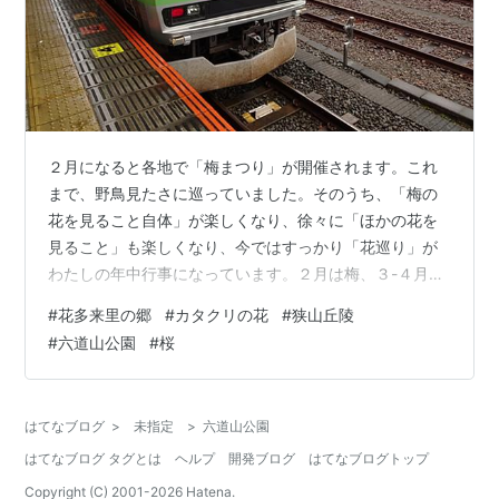
２月になると各地で「梅まつり」が開催されます。これ
まで、野鳥見たさに巡っていました。そのうち、「梅の
花を見ること自体」が楽しくなり、徐々に「ほかの花を
見ること」も楽しくなり、今ではすっかり「花巡り」が
わたしの年中行事になっています。２月は梅、３-４月は
桜、５月はツツジ、6月はアジサイ、８月はヒマワ
#
花多来里の郷
#
カタクリの花
#
狭山丘陵
リ・・・というように。そこで、これから増ます楽しく
#
六道山公園
#
桜
なるように「花巡り」のカテゴリーを作ってみました。
３月４日の日記を読んでみてください。パワースポット
巡りで見つけた「さやま花多来里の郷」について、こう
はてなブログ
>
未指定
>
六道山公園
書いています。カタクリの花には心魅かれる美しさがあ
はてなブログ タグとは
ヘルプ
開発ブログ
はてなブログトップ
り、見頃になったら訪れたいと。３月も末になり、そ
ろ…
Copyright (C) 2001-
2026
Hatena.