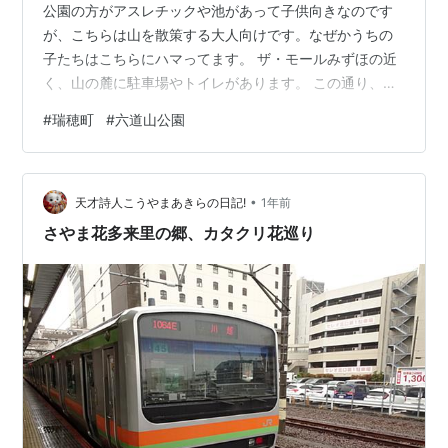
公園の方がアスレチックや池があって子供向きなのです
が、こちらは山を散策する大人向けです。なぜかうちの
子たちはこちらにハマってます。 ザ・モールみずほの近
く、山の麓に駐車場やトイレがあります。 この通り、山
道。特に何があるわけでもありませんが(笑) 行き交うお
#
瑞穂町
#
六道山公園
じさん、おばさんたちが「こんにちはー」と挨拶してく
れる感じは、こういうところならではで良いですね。 山
の頂上ですかね。三角点広場。 少し歩いて狭山懸橋広
•
場。天狗の話に興味津々。てか、鼻折られてかわいそう
天才詩人こうやまあきらの日記!
1年前
(笑) 木のテーブルから生える謎の植物。葉の裏には何か
さやま花多来里の郷、カタクリ花巡り
付いてる。なんじゃろね？ 高根山公…