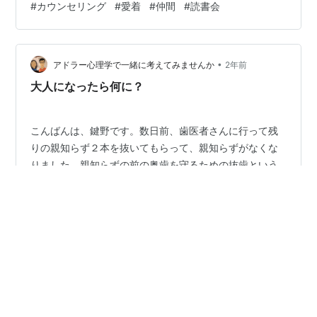
#
カウンセリング
#
愛着
#
仲間
#
読書会
けれど・・・。 今日はアドラー心理学のお話を。 嫌われ
る勇気 作者:岸見 一郎,古賀 史健 ダイヤモンド社 Amazon
あなたはこのピラミッド、見たことありますか？そう、
有名なマズローの５段階欲求というものですね。 ご存知
•
アドラー心理学で一緒に考えてみませんか
2年前
ない方のために、簡単に説明をすると…
大人になったら何に？