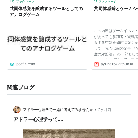
16
9
ブックマーク
ブックマーク
共同体感覚を醸成するツールとしての
共同体感覚とゲームシ
アナログゲーム
この内容はゲームイベン
があっても参加者・観戦
援する空気を如何に築く
して、元々は前の記事 『
度の対処法』 の一部とし
この内容が理論偏重（再
posfie.com
ayuha167.github.io
例も詰め込んだため非常
そのため、（し...
関連ブログ
•
アドラー心理学で一緒に考えてみませんか
7ヶ月前
アドラー心理学って‥‥