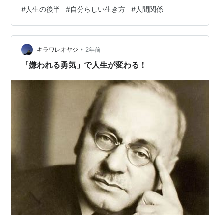
ることで、後悔を避けるための理にかなったアプローチ
#
人生の後半
#
自分らしい生き方
#
人間関係
が可能となります。 本記事では、アドラー心理学を活用
して、50 代以降に後悔しない生き方を築く方法について
解説します。 １．他人の期待から解放されることが自由
への第一歩 50 代以降、多く…
•
キラワレオヤジ
2年前
「嫌われる勇気」で人生が変わる！