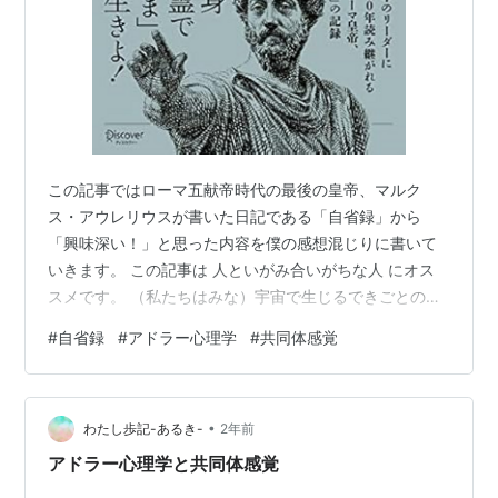
この記事ではローマ五献帝時代の最後の皇帝、マルク
ス・アウレリウスが書いた日記である「自省録」から
「興味深い！」と思った内容を僕の感想混じりに書いて
いきます。 この記事は 人といがみ合いがちな人 にオス
スメです。 （私たちはみな）宇宙で生じるできごとの工
作者であり、協同者なのである。 みなさんの周りにいが
#
自省録
#
アドラー心理学
#
共同体感覚
み合っている人はいませんか？？ それか、すぐに人のこ
とを陰で悪く言う人はいませんか？？ 僕の周りにはいま
す。 ときには、僕自身がそうなってしまいます。 僕自身
•
が人の愚痴を言ってしまうと、その後自己嫌悪になりま
わたし歩記-あるき-
2年前
すし、他人がいがみ合っているのを見ると、モヤモヤし
アドラー心理学と共同体感覚
ます。 なぜ人同士がいがみ合っていると…