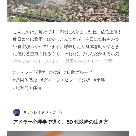
こんにちは、鍵野です。6月に入りましたね。佐伯上浦も
昨日までは梅雨っぽかったんですが、今日は気持ちの良
い青空が広がっています。呼吸したり身体を動かすとき
に感じる空気も軽るくて、それだけでなんだか明るい気
持ちになってしまいます。 野田先生のアドラー心理学異
端説（笑）である絶対的全体論ではないですが、こうし
#
アドラー心理学
#
都城
#
自助グループ
てお天気次第で気分もすぐに変わってしまうということ
#
共同体感覚
#
グループエピソード分析
#
平等
は、人は社会だけでなく、地球、宇宙に組み込まれて生
#
絶対的全体論
きている存在なんだなぁと実感しますね。 まぁ、組み込
まれている存在であるという事実と、その「私」を組み
込んでいる存在である「全体」を何らかの目的を持って
動いている主体的な存在だとみなす（信じる？）…
•
キラワレオヤジ
2年前
アドラー心理学で導く、50 代以降の生き方