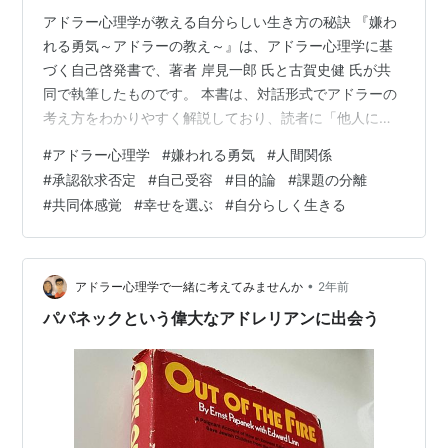
アドラー心理学が教える自分らしい生き方の秘訣 『嫌わ
れる勇気～アドラーの教え～』は、アドラー心理学に基
づく自己啓発書で、著者 岸見一郎 氏と古賀史健 氏が共
同で執筆したものです。 本書は、対話形式でアドラーの
考え方をわかりやすく解説しており、読者に「他人にど
う思われるか」を気にせず、自分らしく生きる方法を伝
#
アドラー心理学
#
嫌われる勇気
#
人間関係
えています。 以下はその要約です。 １．アドラー心理学
#
承認欲求否定
#
自己受容
#
目的論
#
課題の分離
の基本理念 アドラー心理学は、「人は自分の力で幸せを
#
共同体感覚
#
幸せを選ぶ
#
自分らしく生きる
選べる」と考えます。 人は過去の経験や環境に囚われる
ことなく、現在の自分の行動と考え方を変えることで未
来を切り開くことができるという立場です。 この考え方
を基に、他人の期待や評価に縛られ…
•
アドラー心理学で一緒に考えてみませんか
2年前
パパネックという偉大なアドレリアンに出会う