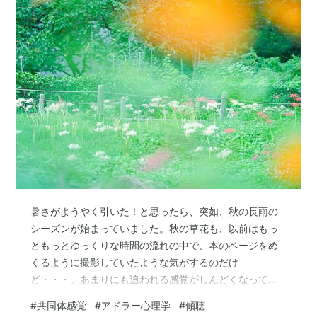
暑さがようやく引いた！と思ったら、突如、秋の長雨の
シーズンが始まっていました。秋の草花も、以前はもっ
ともっとゆっくりな時間の流れの中で、本のページをめ
くるように撮影していたような気がするのだけ
ど・・・。あまりにも追われる感覚がしんどくなって、
この頃は有名な撮影スポットからも、足が遠のいてしま
#
共同体感覚
#
アドラー心理学
#
傾聴
いました。まあ、遠のいた理由はそれだけではないのだ