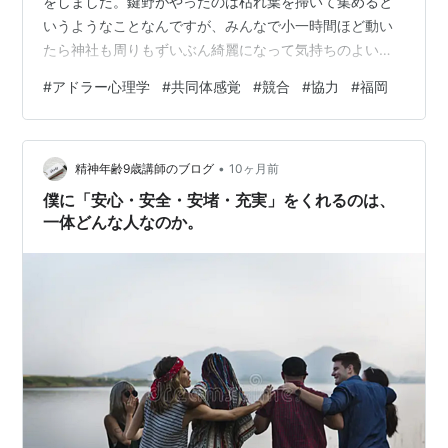
をしました。鍵野がやったのは枯れ葉を掃いて集めると
いうようなことなんですが、みんなで小一時間ほど動い
たら神社も周りもずいぶん綺麗になって気持ちのよい正
月が迎えられそうです。みんなで協力するというのがい
#
アドラー心理学
#
共同体感覚
#
競合
#
協力
#
福岡
いんでしょうね。老若男女（若…はいなかったかも
（笑））、それぞれのできること、得意なこと、気づい
たことをやる。アドラー心理学を学ばずとも、共同体感
•
覚ってみんなナチュラルに持ち合わせてるんですよね。
精神年齢9歳講師のブログ
10ヶ月前
アドラー心理学に出会って９年目、来年には１０年目に
僕に「安心・安全・安堵・充実」をくれるのは、
なるんですが、ここ何年かは、いい意味で落ち着いて
一体どんな人なのか。
い…