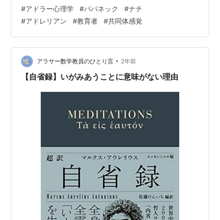
ミラを見ながら、母の友人であろうどこかのおばあちゃ
#
アドラー心理学
#
パパネック
#
ナチ
んが「車、まだ直ってないんじゃなぁ。かわいそうにな
#
アドレリアン
#
教育者
#
共同体感覚
ぁ…」と、声をかけてくれました。 普通に走るんだし、
車検もまだ１年以上あるし急がなくてもいいか、と思っ
ていたんですが、母も「車、あのべこべこのままな
ん？」と、おそらく世間体的なものもあるんでしょう、
•
アラサー数学教員のひとり言
2年前
かなり気になっているようだし、夜は暗くて目立たな
【自省録】いがみあうことに意味がない理由
い…