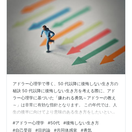
アドラー心理学で導く、50 代以降に後悔しない生き方の
秘訣 50 代以降に後悔しない生き方を考える際に、アド
ラー心理学に基づいた「嫌われる勇気～アドラーの教え
～」は非常に有効な指針となります。 この年代では、人
生の後半に向けてより意味のある生き方をしたいという
思いが強くなり、過去の選択や行動に対する反省も増え
#
アドラー心理学
#
50代
#
後悔しない生き方
ることがあります。 そこで、アドラーの思想を取り入れ
#
自己受容
#
目的論
#
共同体感覚
#
勇気