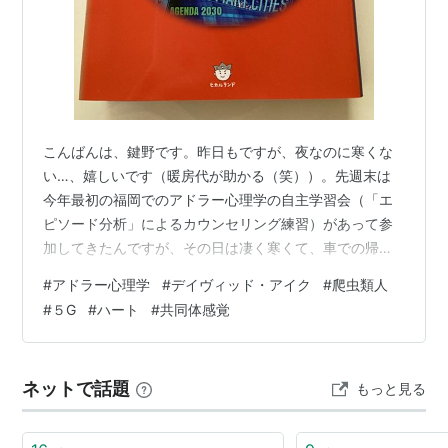
こんばんは、鍵野です。昨日もですが、夜なのに寒くな
い…、嬉しいです（暖房代が助かる（笑））。先週末は
今年最初の福岡でのアドラー心理学の自主学習会（「エ
ピソード分析」によるカウンセリング練習）があって参
加してきたんですが、その日は凄く寒くて、車での帰り
道はとこどころ凍結しているところもあって、かなり気
#
アドラー心理学
#
デイヴィッド・アイク
#
爬虫類人
を遣いました。 今の車にしてから、スタッドレスタイヤ
#
５G
#
ハート
#
共同体感覚
はやめて、スノーソックスというタイヤに履かせる靴下
のようなもので間に合わせることにしてるんですが、全
面凍結とか、あきらかに雪道だとかなら、すぐに装着す
ネットで話題
もっと見る
るんですが、ところどころというのが、履いたり脱いだ
りが面倒で… このスノーソックス、昨年末に一度雪…