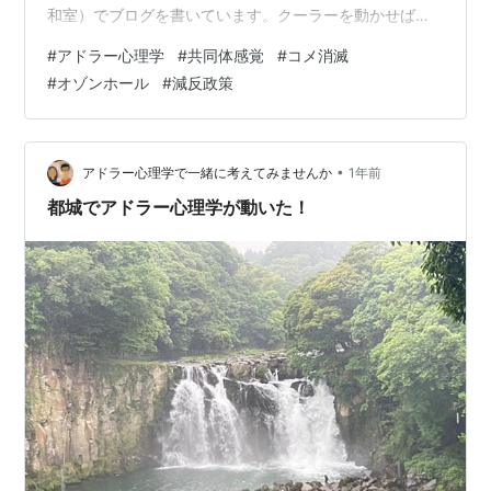
和室）でブログを書いています。クーラーを動かせばい
いわけなんですが、できるだけクーラー稼働日を遅らせ
#
アドラー心理学
#
共同体感覚
#
コメ消滅
ようとがんばってます。地球環境のため‥というわけでも
#
オゾンホール
#
減反政策
なくお財布環境のためですが（笑）。 それで、クーラ
ー、冷房に関連して、オゾンホールについて最近耳にし
なくなったなぁと思って少し調べたら、あれ、解決に向
かってるんですね。数十年したらなくなるんじゃないか
•
アドラー心理学で一緒に考えてみませんか
1年前
って。世界中の国々が協力してフロンガスを使わない…
都城でアドラー心理学が動いた！