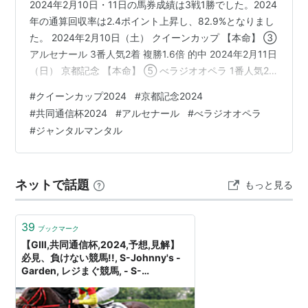
2024年2月10日・11日の馬券成績は3戦1勝でした。2024
年の通算回収率は2.4ポイント上昇し、82.9%となりまし
た。 2024年2月10日（土） クイーンカップ 【本命】 ③
アルセナール 3番人気2着 複勝1.6倍 的中 2024年2月11日
（日） 京都記念 【本命】 ⑤ べラジオオペラ 1番人気2
着 複勝1.2倍 的中 2024年2月11日（日） 共同通信杯 【本
#
クイーンカップ2024
#
京都記念2024
命】 ⑨ ジャンタルマンタル 1番人気2着 複勝1.4倍 的中
#
共同通信杯2024
#
アルセナール
#
べラジオオペラ
#
ジャンタルマンタル
ネットで話題
もっと見る
39
ブックマーク
【GⅢ,共同通信杯,2024,予想,見解】
必見、負けない競馬!!, S-Johnny's -
Garden, レジまぐ競馬, - S-
Johnny's Garden