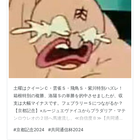
土曜はクイーンＣ・雲雀Ｓ・飛鳥Ｓ・紫川特別ハズレ！
箱根特別の複勝、洛陽Ｓの単勝を的中させましたが、収
支は大幅マイナスです。フェブラリーＳにつながるか？
【京都記念】×ルージュエヴァイユからプラダリア・マテ
ンロウレオの２頭へ馬連流し。≪自信度Ｂ≫【共同通信
杯】×ジャンタルマンタル・エコロヴァルツの２頭からべ
#
京都記念2024
#
共同通信杯2024
ラジオボンド・ディマイザキッド・ミスタージーティ・