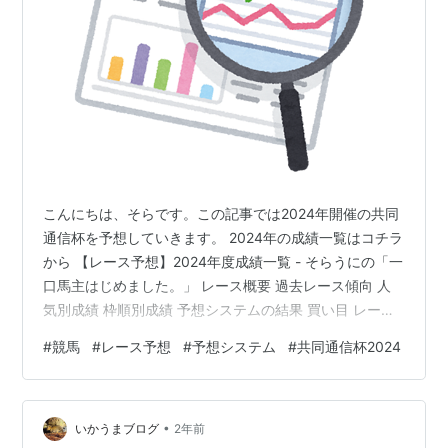
こんにちは、そらです。この記事では2024年開催の共同
通信杯を予想していきます。 2024年の成績一覧はコチラ
から 【レース予想】2024年度成績一覧 - そらうにの「一
口馬主はじめました。」 レース概要 過去レース傾向 人
気別成績 枠順別成績 予想システムの結果 買い目 レース
結果 おわりに
#
競馬
#
レース予想
#
予想システム
#
共同通信杯2024
•
いかうまブログ
2年前