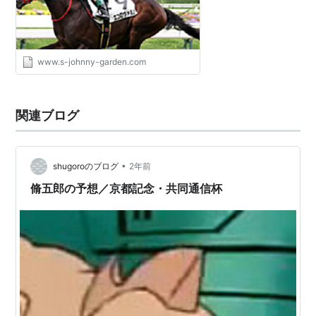
www.s-johnny-garden.com
関連ブログ
•
shugoroのブログ
2年前
脩五郎の予想／京都記念・共同通信杯