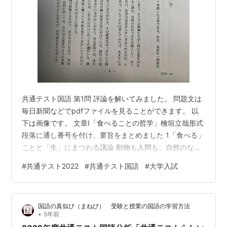
共通テスト国語 第1問 評論を解いてみました。 問題文は
毎日新聞などでpdfファイルを見ることができます。 以
下は画像です。 文章Ⅰ「食べることの哲学」檜垣立哉形式
段落に通し番号を付け、要旨をまとめました 1「食べる」
ことと「生」にまつわる議論 動物も人間も、自然のなか
での生き物としてまったく対等な位相にたってしまう 2
#
共通テスト2022
#
共通テスト国語
#
大学入試
宮沢賢治「よだかの星」は擬人化がなされ、その感情は
人間的 よだかはみなからいじめられ、孤立してしまう な
ぜ自分は生きているのか 鷹から自分の存在そのものを否
国語の真似び（まねび） 受験と授業の国語の学習方法
定される 3しかし、よだかは羽虫や甲虫を食べてしまう
•
5年前
なぜ自分のような存在が劣等感を持ちながらも他の生き