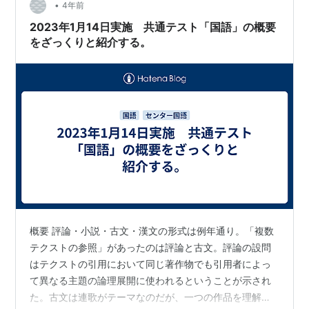
•
抜けするかもしれません。 7 問２ 最初の引用文に根拠が
4年前
あります。画像の1ページで問２と書き込んでいる箇所の
2023年1月14日実施 共通テスト「国語」の概要
傍線部が…
をざっくりと紹介する。
概要 評論・小説・古文・漢文の形式は例年通り。「複数
テクストの参照」があったのは評論と古文。評論の設問
はテクストの引用において同じ著作物でも引用者によっ
て異なる主題の論理展開に使われるということが示され
た。古文は連歌がテーマなのだが、一つの作品を理解す