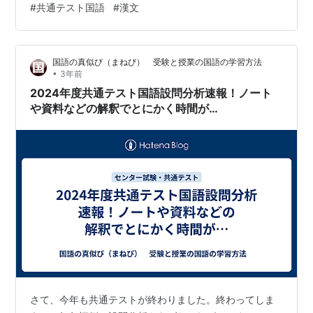
#
共通テスト国語
#
漢文
と思う。自分なりに解説というか、解き方というか、ポ
イントを書いてみる。 第5問 漢文 問１ 語意を問うが、訓
読できれば即正答。 ア 女 ＝汝 なんぢ 「あなた」 頻出語
国語の真似び（まねび） 受験と授業の国語の学習方法
イ 非与 与＝歟 疑問の終尾詞「か」 「非ざるか」「そう
•
3年前
ではないか？」 ウ 毎 いつも 問２ 「夫子其の意を擬言
2024年度共通テスト国語設問分析速報！ノート
し…
や資料などの解釈でとにかく時間が…
さて、今年も共通テストが終わりました。終わってしま