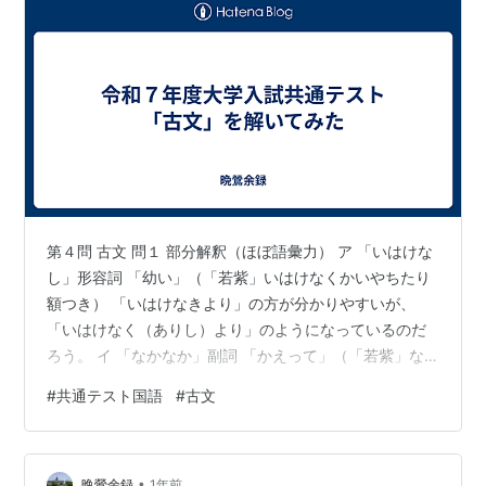
第４問 古文 問１ 部分解釈（ほぼ語彙力） ア 「いはけな
し」形容詞 「幼い」（「若紫」いはけなくかいやちたり
額つき） 「いはけなきより」の方が分かりやすいが、
「いはけなく（ありし）より」のようになっているのだ
ろう。 イ 「なかなか」副詞 「かえって」（「若紫」な
かなか長きよりもこよなういまめかしきものかな） ウ
#
共通テスト国語
#
古文
「呼ばふ」「ののしる」動詞 「呼び続ける」「大声で騒
ぐ」 「動詞＋ふ」は反復・継続のニュアンス 問２ 敬語
の種類、敬意の方向 基礎知識があれば理解できる。 敬意
•
の出発点は、地の文では「作者」から。会話文では「会
晩鶯余録
1年前