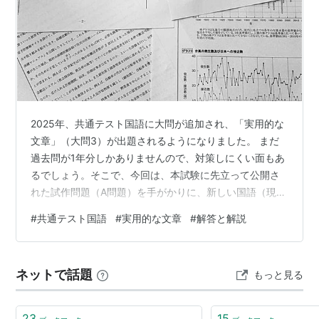
2025年、共通テスト国語に大問が追加され、「実用的な
文章」（大問3）が出題されるようになりました。 まだ
過去問が1年分しかありませんので、対策しにくい面もあ
るでしょう。そこで、今回は、本試験に先立って公開さ
れた試作問題（A問題）を手がかりに、新しい国語（現代
文）で求められていることを解説したいと思います。 試
#
共通テスト国語
#
実用的な文章
#
解答と解説
作問題（A問題） テーマは「気候変動が健康に与える影
響」です。資料として与えられるものは次の通り。 【文
章1】健康分野における気候変動について 【図】「気候・
ネットで話題
もっと見る
自然的要素」と「気候変動による影響」の因果関係 【グ
ラフ1】日本の年平均気温偏差の経年変化 【グラフ2】日
本の年降水量偏差の経年変…
23
15