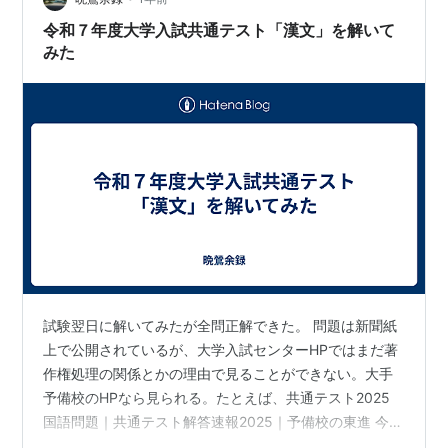
話主」から。この二通りしかない。 a と読みたまへる御
令和７年度大学入試共通テスト「漢文」を解いて
声 地の文（作者から…
みた
試験翌日に解いてみたが全問正解できた。 問題は新聞紙
上で公開されているが、大学入試センターHPではまだ著
作権処理の関係とかの理由で見ることができない。大手
予備校のHPなら見られる。たとえば、共通テスト2025
国語問題｜共通テスト解答速報2025｜予備校の東進 今年
もまっとうな授業をよく聞いていればわかる問題だった