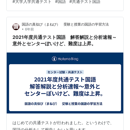
#
大学入学共通テスト
#
国語
#
共通テスト国語
かし近年スマホの普及により知識は調べれば良いものと
なり、知識の有無は問われなくなっていきます。寧ろ調
べた知識を「どう使うか」の方が社会を生きる上で必要
国語の真似び（まねび） 受験と授業の国語の学習方法
となったのです。このような状況に対応するため、共通
•
6年前
テストではあらかじめ語彙を提示し、それを使って問題
2021年度共通テスト国語 解答解説と分析速報～
を解くという行為を求めてきたのです。これは受験国…
意外とセンターぽいけど、難度は上昇。
はじめての共通テストが行われました。というわけで、
国語の分析をして報告したいと思います。