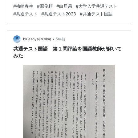
るために同じ著者による同じテーマを扱った別の作品を
#
梅崎春生
#
源俊頼
#
白居易
#
大学入学共通テスト
読んで理解の一助とすることが扱われた。小説は戦後不
#
共通テスト
#
共通テスト2023
#
共通テスト国語
況を扱う作品だが、出題者コレ令和衰退期の日本との類
似性を示唆してるでしょ？(日本式雇用慣行が成立する以
前の昭和敗戦期とそれが崩壊して以降の令和衰退期・資
本主義による労働者搾取)。漢文は中国の官吏登用試験に
•
bluesoyaji’s blog
5年前
白居易が自分で予想問題を作り自分で模擬答案を…
共通テスト国語 第１問評論を国語教師が解いて
みた