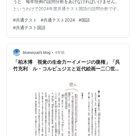
うと、毎年恒例の設問分析をあげなければいけません。
というわけで2024年度共通テスト国語の設問分析です。
#
共通テスト
#
共通テスト2024
#
国語
#
共通テスト国語
•
bluesoyaji’s blog
4年前
「柏木博 視覚の生命力ーイメージの復権」「呉
竹充利 ル・コルビュジエと近代絵画ー二〇世紀
モダニズムの道程」２０２３年度共通テスト国語
第１問を解いてみました