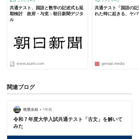
ブックマーク
ブックマーク
共通テスト、国語と数学の記述式も延
共通テスト「国語の記
期検討 政府・与党：朝日新聞デジタ
れた時に起きる、ヤバ
ル
www.asahi.com
gendai.media
関連ブログ
•
晩鶯余録
1年前
令和７年度大学入試共通テスト「古文」を解いて
みた