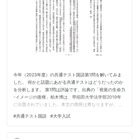
今年（2023年度）の共通テスト国語第1問を解いてみま
した。 何かと話題にあがる共通テストはどうだったのか
を分析します。 第1問は評論です。出典の「視覚の生命力
ｰイメージの復権」柏木博は、早稲田大学法学部2019年
に出題されていました。本文の箇所は異なりますが。 以
下の赤の波線部は、解答の根拠になると思う部分に私が
#
共通テスト国語
#
大学入試
線引きしたものです。 1 2 3 4 5 問1の漢字は、標準的
で、全問正解できるでしょう。 6 語句の意味です。これ
も標準的。2問とも正解はたやすいでしょう。むしろ拍子