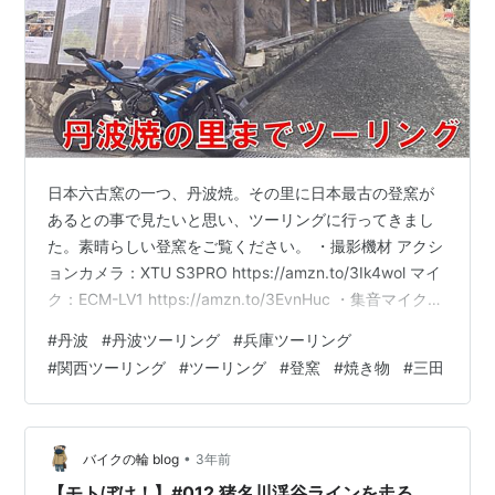
日本六古窯の一つ、丹波焼。その里に日本最古の登窯が
あるとの事で見たいと思い、ツーリングに行ってきまし
た。素晴らしい登窯をご覧ください。 ・撮影機材 アクシ
ョンカメラ：XTU S3PRO https://amzn.to/3Ik4wol マイ
ク：ECM-LV1 https://amzn.to/3EvnHuc ・集音マイク
https://amzn.to/3kl1rwi ・バイクの輪配信用ブログ
#
丹波
#
丹波ツーリング
#
兵庫ツーリング
（Youtubuもこちらに記載します。）
#
関西ツーリング
#
ツーリング
#
登窯
#
焼き物
#
三田
https://baikunowa.hatenablog.com/ ・バイクの輪番組
ステッカーについて バイカーズイントラストにて販売
中！店員さんにバイクの輪ステッカ…
•
バイクの輪 blog
3年前
【モトぼけ！】#012 猪名川渓谷ラインを走る