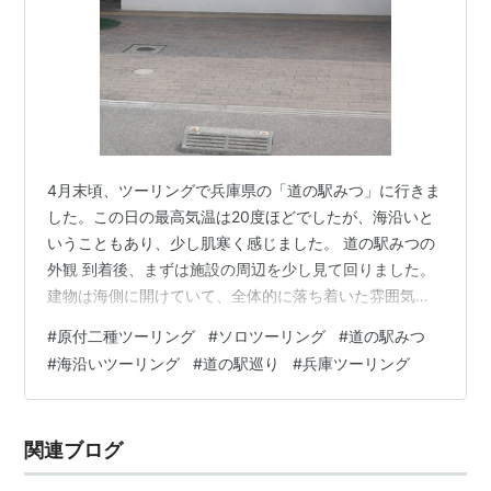
4月末頃、ツーリングで兵庫県の「道の駅みつ」に行きま
した。この日の最高気温は20度ほどでしたが、海沿いと
いうこともあり、少し肌寒く感じました。 道の駅みつの
外観 到着後、まずは施設の周辺を少し見て回りました。
建物は海側に開けていて、全体的に落ち着いた雰囲気で
す。 施設全体と周辺の雰囲気 最初にレストランのメニュ
#
原付二種ツーリング
#
ソロツーリング
#
道の駅みつ
ーを見ましたが、思わず「うーん……今日はやめておこ
#
海沿いツーリング
#
道の駅巡り
#
兵庫ツーリング
う」となり（笑）、隣の屋台へ。牡蠣バーガーと唐揚げ
を購入しました。 屋台で購入した牡蠣バーガーと唐揚げ
食事のあと、道の駅の裏側へ。そこには静かな海が広が
関連ブログ
っていました。 道の駅みつの裏に広がる海 雲が多い天気
でしたが、波も穏やかで、人も少…