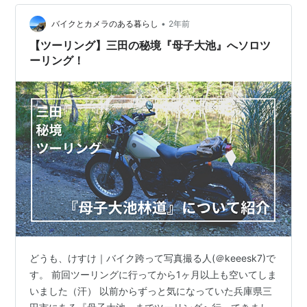
•
バイクとカメラのある暮らし
2年前
【ツーリング】三田の秘境『母子大池』へソロツ
ーリング！
どうも、けすけ｜バイク跨って写真撮る人(＠keeesk7)で
す。 前回ツーリングに行ってから1ヶ月以上も空いてしま
いました（汗） 以前からずっと気になっていた兵庫県三