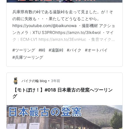
兵庫県有数の峠である遠阪峠を走って見ました。が！そ
の前に失敗も・・・果たしてどうなることやら。
https://youtube.com/@baikunowa ・撮影機材 アクショ
ンカメラ：XTU S3PROhttps://amzn.to/3Ik4wol ・マイ
ク：ECM-LV1 https://amzn.to/3EvnHuc ・集音マイク
https://amzn.to/3kl1rwi ・バイクの輪配信用ブログ
#
ツーリング
#
峠
#
遠阪峠
#
バイク
#
オートバイ
（Youtubuもこちらに記載します。）
#
兵庫ツーリング
https://baikunowa.hatenablog.com/ ・バイクの輪番組
ステッカーについて バイカーズイントラストにて販売
中！店員さ…
•
バイクの輪 blog
3年前
【モトぼけ！】#018 日本最古の登窯へツーリン
グ