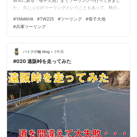
田市にある『母子大池』までツーリングへ行ってきまし
た。 久しぶりのツーリングということもあって、秋の涼
しい風を感じながらバイクを走らせるのは最高で、夏か
#
YAMAHA
#
TW225
#
ツーリング
#
母子大池
ら秋にかけて季節の変わり目を楽しみながら写真を撮る
#
兵庫ツーリング
のもバイクの醍醐味ですね！ 母子大池への道中はちょっ
とした未舗装路となっており、SNSでも人気のツーリン
グ・写真スポットです。 母子大池について 母子大池は兵
庫県三田市に位置しています。 母子大池は、汚染花園の
•
バイクの輪 blog
3年前
全くない標高400mに…
#020 遠阪峠を走ってみた