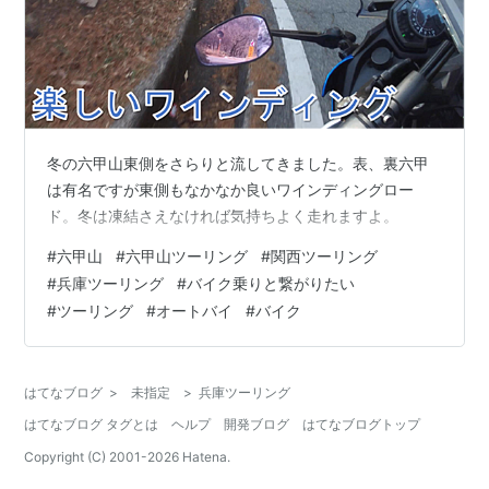
冬の六甲山東側をさらりと流してきました。表、裏六甲
は有名ですが東側もなかなか良いワインディングロー
ド。冬は凍結さえなければ気持ちよく走れますよ。
#
六甲山
#
六甲山ツーリング
#
関西ツーリング
#
兵庫ツーリング
#
バイク乗りと繋がりたい
#
ツーリング
#
オートバイ
#
バイク
はてなブログ
>
未指定
>
兵庫ツーリング
はてなブログ タグとは
ヘルプ
開発ブログ
はてなブログトップ
Copyright (C) 2001-
2026
Hatena.