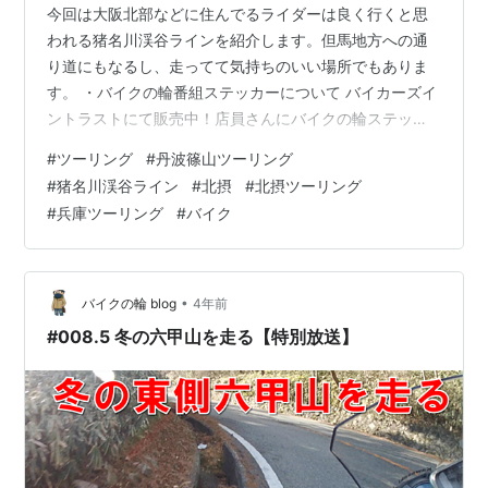
今回は大阪北部などに住んでるライダーは良く行くと思
われる猪名川渓谷ラインを紹介します。但馬地方への通
り道にもなるし、走ってて気持ちのいい場所でもありま
す。 ・バイクの輪番組ステッカーについて バイカーズイ
ントラストにて販売中！店員さんにバイクの輪ステッカ
ー売ってるか聞いてもらえれば出てきます。1枚３００円
#
ツーリング
#
丹波篠山ツーリング
です。 kitchen-trust.owst.jp ・バイクの輪手ぬぐいにつ
#
猪名川渓谷ライン
#
北摂
#
北摂ツーリング
いて Paypayフリマで販売中！1本1000円となります。
#
兵庫ツーリング
#
バイク
paypayfleamarket.yahoo.co.jp ランキング参加中バイク
•
バイクの輪 blog
4年前
#008.5 冬の六甲山を走る【特別放送】