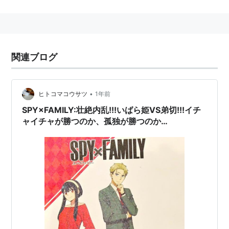
の予備罪、79条に幇助罪の規定がある。
（内乱）
第七十七条 国の統治機構を破壊し、又はその領
関連ブログ
土において国権を排除して権力を行使し、その他
憲法の定める統治の基本秩序を壊乱することを目
•
ヒトコマコウサツ
1年前
的として暴動をした者は、内乱の罪とし、次の区
SPY×FAMILY:壮絶内乱!!!いばら姫VS弟切!!!イチ
別に従って処断する。
ャイチャが勝つのか、孤独が勝つのか
一 首謀者は、死刑又は無期禁錮に処する。
（MISSION117）
二 謀議に参与し、又は群衆を指揮した者は無期
又は三年以上の禁錮に処し、その他諸般の職務に
従事した者は一年以上十年以下の禁錮に処する。
三 付和随行し、その他単に暴動に参加した者
は、三年以下の禁錮に処する。
２ 前項の罪の未遂は、罰する。ただし、同項第
三号に規定する者については、この限りでない。