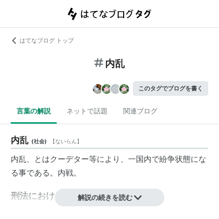
はてなブログ トップ
内乱
このタグでブログを書く
言葉の解説
ネットで話題
関連ブログ
内乱
(
社会
)
【
ないらん
】
内乱、とはクーデター等により、一国内で紛争状態にな
る事である。内戦。
刑法における内乱
解説の続きを読む
刑法
においては77条に内乱罪の規定があり、78条にそ