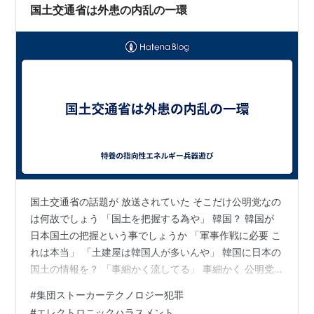
国土交通省は外患の内乱の一環
国土交通省の話題が 放送されていた そこだけ公明党なの
は何故でしょう 「国土を把握する為や」 韓国？ 韓国が
日本国土の把握という事でしょうか 「軍事作戦に必要 こ
れは本当」 「土建屋は韓国人が多いんや」 韓国に日本の
国土の情報を？ 「事細かく流してる」 事細かく 公明党
でないといけないのでしょうか 「そらそうや 今更なん
#
集団ストーカーテクノロジー犯罪
や」 今更 公明党の目的って？ 「この国の支配や」 「宗
#
エレクトロニックハラスメント