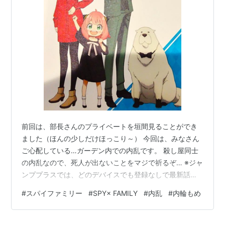
（予備及び陰謀）
第七十八条 内乱の予備又は陰謀をした者は、一
年以上十年以下の禁錮に処する。
（内乱等幇助）
第七十九条 兵器、資金若しくは食糧を供給し、
又はその他の行為により、前二条の罪を幇助した
者は、七年以下の禁錮に処する。
（自首による刑の免除）
前回は、部長さんのプライベートを垣間見ることができ
ました（ほんの少しだけほっこり～） 今回は、みなさん
第八十条 前二条の罪を犯した者であっても、暴
ご心配している…ガーデン内での内乱です。 殺し屋同士
動に至る前に自首したときは、その刑を免除す
の内乱なので、死人が出ないことをマジで祈るぞ… ※ジャ
る。
ンププラスでは、どのデバイスでも登録なしで最新話な
ら無料でご覧いただけます！急いで！！ 前回までの感想
#
スパイファミリー
#
SPY× FAMILY
#
内乱
#
内輪もめ
http://law.e-
はこちらです☟ hitokomakohsatsu.hatenadiary.com 弟
gov.go.jp/htmldata/M40/M40HO045.html
切はいばら姫になぜ刀を向けるのか… スポンサーリンク
SPY×FAMILY:壮絶内乱!!!いばら姫VS弟切!!!イチャイチャ