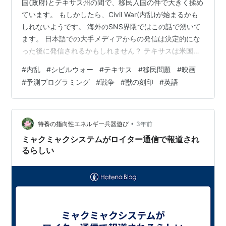
国(政府)とテキサス州の間で、移民入国の件で大きく揉め
ています。 もしかしたら、Civil War(内乱)が始まるかも
しれないようです。 海外のSNS界隈ではこの話で湧いて
ます。 日本語での大手メディアからの発信は決定的にな
った後に発信されるかもしれません？ テキサスは米国で
一番面積が大きい州です。カウボーイ文化・銃文化で有
#
内乱
#
シビルウォー
#
テキサス
#
移民問題
#
映画
名です。 テキサス人は Texan(テクシャン)と言います。
#
予測プログラミング
#
戦争
#
獣の刻印
#
英語
独特な気質を持ってます。 以前のブログにも、米国で
Civil War(内乱)が起こるかもしれないということは 何度
か書いたことがあります・・・ ❝将来、内乱が起きる❞と
いう予測プログラミング(映画や小説やゲームを通…
•
特養の指向性エネルギー兵器遊び
3年前
ミャクミャクシステムがロイター通信で報道され
るらしい