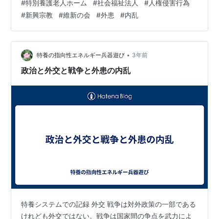
#
特別養護老人ホーム
#
社会福祉法人
#
人権侵害行為
#
新興宗教
#
維新の会
#
外患
#
内乱
•
特養の指向性エネルギー兵器遊び
3年前
政治と外交と戦争と外患の内乱
特養システムでの記録 外交 戦争は対外政策の一部である
けれども外交ではない。戦争は国家間の争点を武力によ