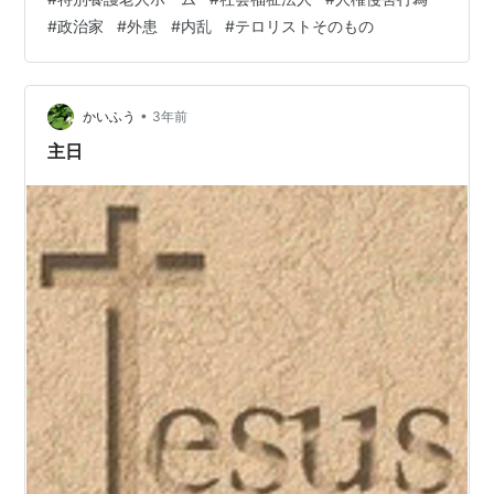
の国の選挙ではない マインドコントロールでそうなった
#
政治家
#
外患
#
内乱
#
テロリストそのもの
のか 「見ていてそうなった」 この地域では特にそうかも
しれない 彼らを見ていてそう思う 「湧いて出てくるから
な」…
•
かいふう
3年前
主日