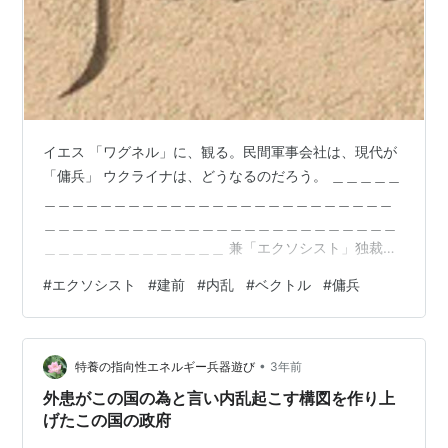
イエス 「ワグネル」に、観る。民間軍事会社は、現代が
「傭兵」 ウクライナは、どうなるのだろう。 ＿＿＿＿＿
＿＿＿＿＿＿＿＿＿＿＿＿＿＿＿＿＿＿＿＿＿＿＿＿＿
＿＿＿＿ ＿＿＿＿＿＿＿＿＿＿＿＿＿＿＿＿＿＿＿＿＿
＿＿＿＿＿＿＿＿＿＿＿＿＿ 兼「エクソシスト」独裁者
の影＋「特別軍事作戦」 VS「傭兵」は別働隊－「反乱」
#
エクソシスト
#
建前
#
内乱
#
ベクトル
#
傭兵
たとえ。ロシアの現大統領が、ロシアンブロックを提唱
した独裁者。そうであっても。 ウクライナ領域内が、ネ
オナチを排除して。同朋とみなすロシア系、彼らを救
•
済、解放へと導く。 ならば、ロシア人は。ロシア正教の
特養の指向性エネルギー兵器遊び
3年前
最高位から、給わった「エクソシスト」が称号と共にあ
外患がこの国の為と言い内乱起こす構図を作り上
る、独裁者が、その影の部分。それ…
げたこの国の政府