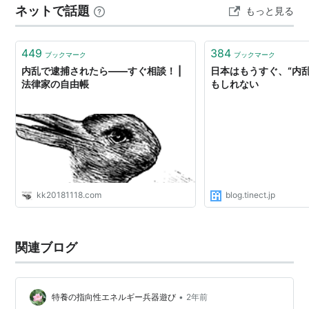
ネットで話題
もっと見る
関連
が勝つのか、孤独が勝つのか（MISSION117） 弟切は、
いばら姫を尊敬していた…
内戦
449
384
クーデター
ブックマーク
ブックマーク
内乱で逮捕されたら――すぐ相談！ |
日本はもうすぐ、“内
刑法
法律家の自由帳
もしれない
kk20181118.com
blog.tinect.jp
関連ブログ
•
特養の指向性エネルギー兵器遊び
2年前