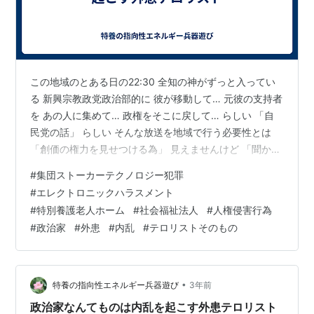
この地域のとある日の22:30 全知の神がずっと入ってい
る 新興宗教政党政治部的に 彼が移動して… 元彼の支持者
を あの人に集めて… 政権をそこに戻して… らしい 「自
民党の話」 らしい そんな放送を地域で行う必要性とは
「創価の権力を見せつける為」 見えませんけど 「聞かせ
る事が大事」 横山君？ 選挙に行くのは 彼らの様な外患
#
集団ストーカーテクノロジー犯罪
の新興宗教信者だけだと この国の国民は思っているので
#
エレクトロニックハラスメント
選挙で選ばれる人は外患だという認識 この国の選挙はこ
#
特別養護老人ホーム
#
社会福祉法人
#
人権侵害行為
の国の選挙ではない マインドコントロールでそうなった
#
政治家
#
外患
#
内乱
#
テロリストそのもの
のか 「見ていてそうなった」 この地域では特にそうかも
しれない 彼らを見ていてそう思う 「湧いて出てくるから
な」…
•
特養の指向性エネルギー兵器遊び
3年前
政治家なんてものは内乱を起こす外患テロリスト