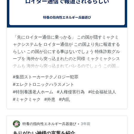
「先にロイター通信に乗っかる」 この国が隠すミャクミ
ャクシステムを ロイター通信が この国より先に報道する
らしい この国が公にする事はないでしょう 特殊詐欺グル
ープを 海外から突っ込まれたのと同様 ミャクミャクシス
テムも 海外から突っ込まれてバレるのでしょう この国の
国内には いろんな国の情報が存在する オペレーターはス
#
集団ストーカーテクノロジー犯罪
パイ 当然情報を盗んでいるでしょう 既に悪用されている
#
エレクトロニックハラスメント
らしい 日本のスパイシステム被害国 何処の国でも 自国
#
特別養護老人ホーム
#
人権侵害行為
#
社会福祉法人
の国防の為に 被害の状況を調べるのは 当然の事でしょう
#
ミャクミャク
#
外患
#
内乱
この国がミャクミャクシステムで 漏らし盗んだ情報 この
国は何処までも恥晒しな国 この国がミャクミャクシステ
ムを 報…
•
特養の指向性エネルギー兵器遊び
3年前
ありがたい神様の言葉を紹介