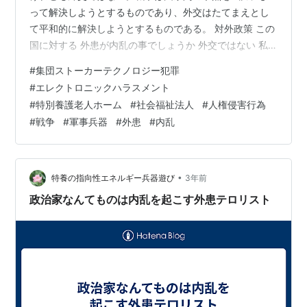
って解決しようとするものであり、外交はたてまえとし
て平和的に解決しようとするものである。 対外政策 この
国に対する 外患が内乱の事でしょうか 外交ではない 私
達が政府だと言いながら 外患が内乱の事でしょうか 国家
#
集団ストーカーテクノロジー犯罪
間の争点 第二次世界大戦で脳みそが止まっている 外患が
#
エレクトロニックハラスメント
内乱の事でしょうか 建前として平和的 我々が政府として
#
特別養護老人ホーム
#
社会福祉法人
#
人権侵害行為
この国の為にと言いながら 外患が内乱の事でしょうか 軍
#
戦争
#
軍事兵器
#
外患
#
内乱
事兵器を使う それは戦争でしょう この国に対して戦争を
行っている政府が この国の国内で外交ではない戦争を行
っている 外患が…
•
特養の指向性エネルギー兵器遊び
3年前
政治家なんてものは内乱を起こす外患テロリスト