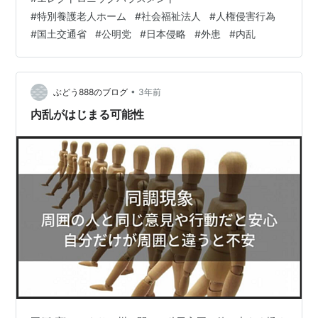
教的に 宗教パラダイスの世界を作り上げるのが 我々の使
#
特別養護老人ホーム
#
社会福祉法人
#
人権侵害行為
命や」 「それはある。そういう教え」 「組織の増大」
#
国土交通省
#
公明党
#
日本侵略
#
外患
#
内乱
軍事作戦と宗教組織の拡大が目的で 韓国が日本で ミャク
ミャクシステムで 暴れたい放題でしょうか 「日本人ちゃ
うから…
•
ぶどう888のブログ
3年前
内乱がはじまる可能性