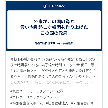
今朝も心臓が割れそうに痛い床からの電流 とある日の深
夜の時間帯 いつもの若手達の時間 モーター音 反日に勤
しむお隣の国との 「関係性とか何とか総理大臣は言うて
るやろ」 「関係性悪くしてんの自分らのせいやと分から
した方がいい」 らしい この国の責任という事でしょうか
政治では その国のカルト新興宗教と仲良くする事が その
#
集団ストーカーテクノロジー犯罪
国の国家と仲良くするという事なのでしょう それが政治
#
エレクトロニックハラスメント
であり外交なのでしょう それを行った結果 彼らにとって
#
特別養護老人ホーム
#
社会福祉法人
#
人権侵害行為
異国のこの国内で犯罪が多発 大暴れ 世界中で笑われてい