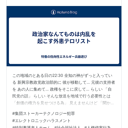
この地域のとある日の22:30 全知の神がずっと入ってい
る 新興宗教政党政治部的に 彼が移動して… 元彼の支持者
を あの人に集めて… 政権をそこに戻して… らしい 「自
民党の話」 らしい そんな放送を地域で行う必要性とは
「創価の権力を見せつける為」 見えませんけど 「聞かせ
る事が大事」 横山君？ 選挙に行くのは 彼らの様な外患
#
集団ストーカーテクノロジー犯罪
の新興宗教信者だけだと この国の国民は思っているので
#
エレクトロニックハラスメント
選挙で選ばれる人は外患だという認識 この国の選挙はこ
#
特別養護老人ホーム
#
社会福祉法人
#
人権侵害行為