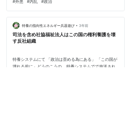
#
外患
#
内乱
#
政治
るでしょう この国の裏の異国 外患がこの国の為と言い
内乱を起こしてるのでしょう
•
特養の指向性エネルギー兵器遊び
3年前
司法を含め社協福祉法人はこの国の権利養護を壊
す反社組織
特養システムにて 「政治は歪める為にある」 「この国が
壊れる前に」どうのこうの… 特養システムでで放送され
ていた 社会福祉法人の目的 政治を歪める為だそうです
社会福祉法人が政治を歪める為に 連携する組織とは？
「新興宗教」 「韓国政府」 「北朝鮮」 特養システムは
「中国」も関わっているらしい そういえば特養は中国へ
#
集団ストーカーテクノロジー犯罪
行ってましたね 研修生という特養内でペットとして飼う
#
エレクトロニックハラスメント
#
人権侵害行為
中国人を連れて帰ってきました (女性) 当然特養内部でシ
#
特別養護老人ホーム
#
社会福祉法人
#
権利擁護
ステムで遊ばれてます 仲介業者からは反中国を感じたし
#
新興宗教
#
内乱
ちょっと目を離すと彼らは悪さするので 私生活を含めて
監視する様にという 驚きの研修内容でしたが オペレータ