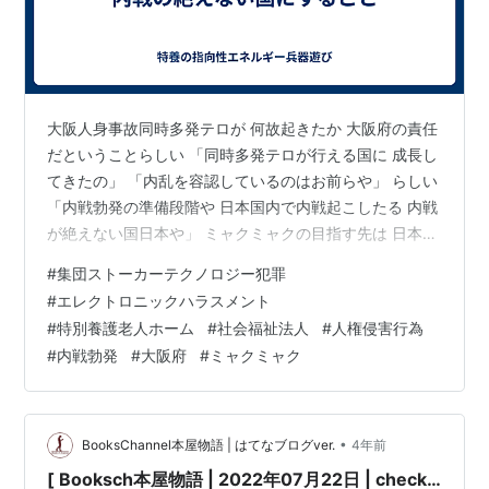
大阪人身事故同時多発テロが 何故起きたか 大阪府の責任
だということらしい 「同時多発テロが行える国に 成長し
てきたの」 「内乱を容認しているのはお前らや」 らしい
「内戦勃発の準備段階や 日本国内で内戦起こしたる 内戦
が絶えない国日本や」 ミャクミャクの目指す先は 日本を
内戦の絶えない国にすることらしい
#
集団ストーカーテクノロジー犯罪
#
エレクトロニックハラスメント
#
特別養護老人ホーム
#
社会福祉法人
#
人権侵害行為
#
内戦勃発
#
大阪府
#
ミャクミャク
•
BooksChannel本屋物語 | はてなブログver.
4年前
[ Booksch本屋物語 | 2022年07月22日 | check…