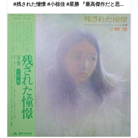
#残された憧憬 #小椋佳 #星勝 『最高傑作だと思
う』 | #多賀英典 大野進 他 |