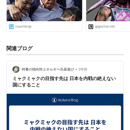
courrier.jp
gigazine.net
関連ブログ
•
特養の指向性エネルギー兵器遊び
2年前
ミャクミャクの目指す先は 日本を内戦の絶えない
国にすること