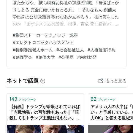
ぎたからや」 彼ら特有お得意の加減の問題 「自慢ばっか
りしとる 完全に頭いかれとる系」 「そんなもん 創価大
学出身の公明党議員 敬わなあかんやろう」 彼は何をした
のか 「まずシステムの設置、指導、育成 脅し脅迫が一番
多い」 「集団ストーカーのやり方の指導係 機材の設置や
#
集団ストーカーテクノロジー犯罪
放送方法 仲間の集め方 全てそいつに教わった 機材につ
#
エレクトロニックハラスメント
いてもそいつが全部知っている」 地域で？ 「地域もある
#
特別養護老人ホーム
#
社会福祉法人
#
人権侵害行為
が 気域を跨いだ活動を主にしてる 創価全体のマネジメン
#
創価学会
#
創価大学
#
公明党
#
内戦勃発
ト係や システムは創価大学が開発している 開発チーム側
や だからシステムで何ができるか よく知っている おそ
らく殺…
ネットで話題
もっと見る
143
82
ブックマーク
ブックマーク
【解説】トランプが暗殺されていれば
アメリカ人の大半は「
「内戦勃発」の可能性もあった | 「暗
い」と予感している、
殺してもトランプ主義は消えない」米
力OK」と答える世紀
大学教授が解説