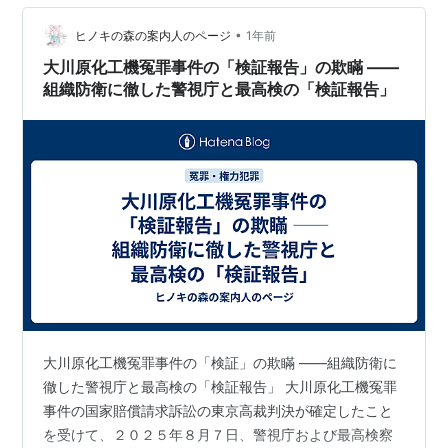
ジが大きく低下するほか、損害賠償請求の対象となった
り刑事罰を科されたるする可能性が生じます。 そこでこ
•
ヒノキの森の案内人のページ
1年前
の記事では、粉飾決算につい…
大川原化工機冤罪事件の「検証報告」の欺瞞 ――
組織防衛に徹した警視庁と最高検の「検証報告」
大川原化工機冤罪事件の「検証」の欺瞞 ――組織防衛に
徹した警視庁と最高検の「検証報告」 大川原化工機冤罪
事件の国家賠償請求訴訟の東京高裁判決が確定したこと
を受けて、２０２５年８月７日、警視庁および最高検察