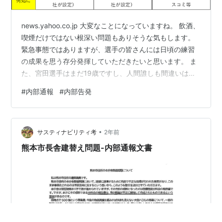
news.yahoo.co.jp 大変なことになっていますね。 飲酒、
喫煙だけではない根深い問題もありそうな気もします。
緊急事態ではありますが、選手の皆さんには日頃の練習
の成果を思う存分発揮していただきたいと思います。 ま
た、宮田選手はまだ19歳ですし、人間誰しも間違いはあ
ります。 今回の件をしっかりと反省するとともに、今後
#
内部通報
#
内部告発
の成長の糧にしていただきたいと思います。 今回は内部
通報について書いてみようと思います。 今回の宮田選手
の件において、日本体操協会は会見で「内部通報」があ
•
ったとの説明をしていました。 【内部通報とは】 内部通
サスティナビリティ考
2年前
報は、コンプライアンスや会計不正などに対する防止
熊本市長舎建替え問題-内部通報文書
策、そして、摘発…