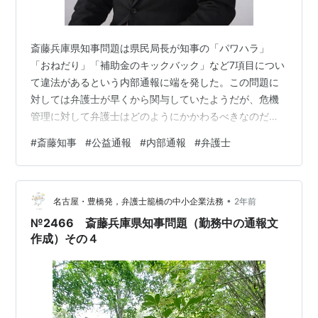
斎藤兵庫県知事問題は県民局長が知事の「パワハラ」
「おねだり」「補助金のキックバック」など7項目につい
て違法があるという内部通報に端を発した。この問題に
対しては弁護士が早くから関与していたようだが、危機
管理に対して弁護士はどのようにかかわるべきなのだろ
うか。 事実の確認と法的リスクの評価 弁護士は「事実」
#
斎藤知事
#
公益通報
#
内部通報
#
弁護士
の専門家だ。私たちのいう事実は、問題となる法的論点
についてどこまで立証できるかという観点から考える。
法律は特定の事実が当てはまった場合に効果を生じる。
•
民事、刑事、行政それぞれ、どのような事実がそろえば
名古屋・豊橋発，弁護士籠橋の中小企業法務
2年前
法的責任が生じるか、さらにその事実はどこまで立証可
№2466 斎藤兵庫県知事問題（勤務中の通報文
能かという視点で評価を行う。 斎藤知事の場合の…
作成）その４