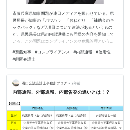
斎藤兵庫県知事問題が連日メディアを賑わせている。県
民局長が知事の「パワハラ」「おねだり」「補助金のキ
ックバック」など7項目について違法があるというもの
だ。県民局長は県の内部通報にも同様の内容を通知して
いる。この問題はコンプライアンスや危機管理という点
からいっても興味深い問題を提起している。 内部通報が
#
斎藤知事
#
コンプライアンス
#
内部通報
#
信用性
真実であるか？ 内部通報に対しては今日では有益な情報
#
顧問弁護士
という位置づけになる。悪意に満ちた通報もあるが不正
行為が事実であれば有益な情報であることに変わりな
い。私たち弁護士は職務上いろいろな情報を扱うが、そ
の情報の真実性や重要性を念頭に入れながら精査してい
•
溝口公認会計士事務所ブログ
2年前
く。信用性や重要性が低いものは省いていく。 私た…
内部通報、外部通報、内部告発の違いとは！？