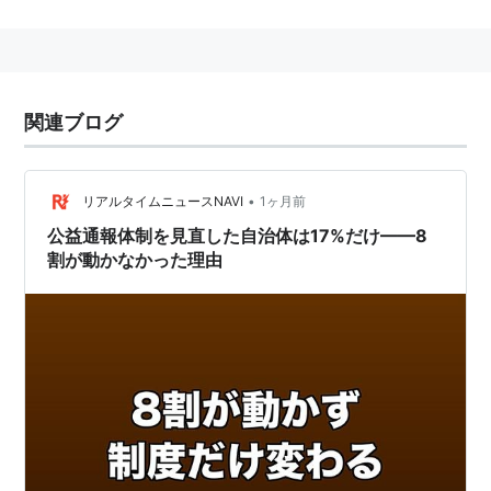
関連用語
外部通報
、
公益通報
、
無差別通報
関連ブログ
•
リアルタイムニュースNAVI
1ヶ月前
公益通報体制を見直した自治体は17%だけ——8
割が動かなかった理由