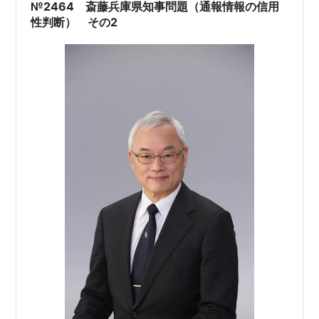
てコンプライアンス違反及びパワハラなど…
№2464 斎藤兵庫県知事問題（通報情報の信用
性判断） その2