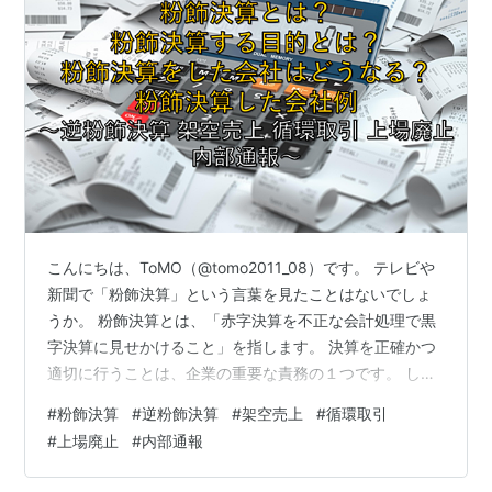
こんにちは、ToMO（@tomo2011_08）です。 テレビや
新聞で「粉飾決算」という言葉を見たことはないでしょ
うか。 粉飾決算とは、「赤字決算を不正な会計処理で黒
字決算に見せかけること」を指します。 決算を正確かつ
適切に行うことは、企業の重要な責務の１つです。 しか
し、上場企業であっても、度々行われており、大きな問
#
粉飾決算
#
逆粉飾決算
#
架空売上
#
循環取引
題となっています。 黒字決算を赤字決算に見せかける
#
上場廃止
#
内部通報
「逆粉飾決算」と併せて、いずれの場合も厳しい罰則が
あります。 また、粉飾決算に手を染めると、企業イメー