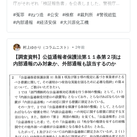
庁がそれぞれ「検証報告書」を公表しました。警視庁公
安部捜査官による逮捕および取調べ、東京地検検察官に
#
冤罪
#
ねつ造
#
公安
#
検察
#
裁判所
#
警視総監
よる勾留請求および公訴提起（起訴）が国賠法１条１項
#
内部通報
#
経済安保
#
大川原化工機
（※）の適用上違法であると東京高裁に認定され、再度冤
罪を起こさないために大川原化工機冤罪事件の検証を行
うはずでした。〔※国賠法１条１項 国又は公共団体の公
権力の行使に当る公務員が、その職務を行うについて、
•
村上ゆかり（コラムニスト）
2年前
故意又は過失によつて違法に他人に損害を加え…
【調査資料】公益通報者保護法第１１条第２項は
内部通報のみ対象か、外部通報も該当するのか