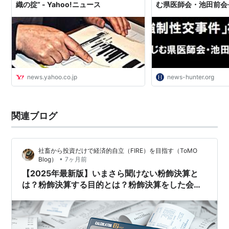
織の掟” - Yahoo!ニュース
む県医師会・池田前会
HUNTER（ハンター）
news.yahoo.co.jp
news-hunter.org
関連ブログ
社畜から投資だけで経済的自立（FIRE）を目指す（ToMO
•
Blog）
7ヶ月前
【2025年最新版】いまさら聞けない粉飾決算と
は？粉飾決算する目的とは？粉飾決算をした会社
はどうなる？粉飾決算した会社例 ～逆粉飾決算 架
空売上 循環取引 上場廃止 内部通報～