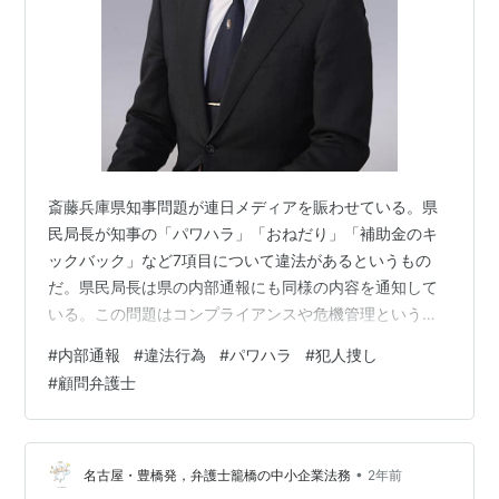
斎藤兵庫県知事問題が連日メディアを賑わせている。県
民局長が知事の「パワハラ」「おねだり」「補助金のキ
ックバック」など7項目について違法があるというもの
だ。県民局長は県の内部通報にも同様の内容を通知して
いる。この問題はコンプライアンスや危機管理という点
からいっても興味深い問題を提起している。 内部通報に
#
内部通報
#
違法行為
#
パワハラ
#
犯人捜し
関連する裁判例はどうなっているだろうか。内部通報の
#
顧問弁護士
詮索行為が違法であると断じる事例は多数ある。 福岡地
裁令和3年10月22日判決 原告らは福岡県筑前東部地区連
絡会に属する郵便局長だったが、同連合会の被告Bの子
（C）が新設郵便局長に赴任した。原告らがこのCについ
•
名古屋・豊橋発，弁護士籠橋の中小企業法務
2年前