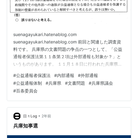
suenagayukari.hatenablog.com
suenagayukari.hatenablog.com 前回と関連した調査資
料です。 兵庫県の文書問題の争点の一つとして、「公益
通報者保護法第１１条第２項は外部通報も対象か？」と
いうものがあります。 １１月１８日に行われた兵庫県議
会 百条委員会（文書問題調査特別委員会）の資料に、消
#
公益通報者保護法
#
内部通報
#
外部通報
費者庁からの回答がありました。
#
公益通報体制
#
兵庫県
#
文書問題
#
兵庫県議会
https://web.pref.hyogo.lg.jp/gikai/iinkai/index/tokubets
#
百条委員会
u/bunsho/shingi/documents/bunshoshiryou061118.pdf
これに対して、…
•
日々Log
2年前
兵庫知事選