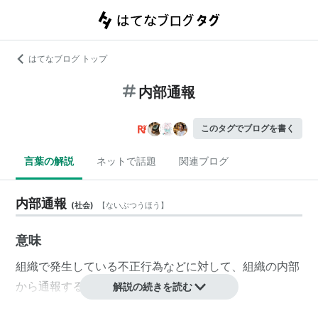
はてなブログ トップ
内部通報
このタグでブログを書く
言葉の解説
ネットで話題
関連ブログ
内部通報
(
社会
)
【
ないぶつうほう
】
意味
組織で発生している不正行為などに対して、組織の内部
から通報すること。
解説の続きを読む