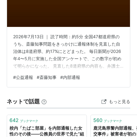
2026年7月13日 ｜ 読了時間：約5分 全国47都道府県の
うち、斎藤知事問題をきっかけに通報体制を見直した自
治体は8道府県、約17%にとどまった。 毎日新聞が2026
年4〜5月に実施した全国アンケートで、この数字が初め
て明らかになった。 見直した8道府県の内容も、弁護士
の関与を義務づけた自治体もあれば、「対応は適切だっ
#
公益通報
#
斎藤知事
#
内部通報
た」と言い続けながら内規だけを書き換えた自治体もあ
る。 「制度を整えた」と「制度が機能する」は、実は別
の話だ。 この記事でわかること 告発者は窓口に届けたの
ネットで話題
もっと見る
になぜ守られなかったか 公益通報とは何か、普通の内部
告発と何が違うのか 47都道府県アンケートで分かった
「見直した17%…
642
560
ブックマーク
ブックマーク
校内「たばこ部屋」を内部通報した女
鹿児島県警内部通報、
性のその後――公務員の世界で見た“組
交事件」被害者が初の