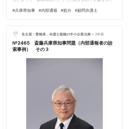
て流す行為は公務員として失格ですので」と述べてい
#
兵庫県知事
#
内部通報
#
処分
#
顧問弁護士
る。勤務中に通報文を作成したことについて職務専念義
務違反を指摘した。 報道や資料の範囲では悪意があるか
どうかともかく、正当な内部通報だし、公益通報にも該
•
当するように思う。今回は、内部通報文を勤務中、職場
名古屋・豊橋発，弁護士籠橋の中小企業法務
2年前
のパソコンで作成した行為は違法行為となるかというテ
№2465 斎藤兵庫県知事問題（内部通報者の詮
ーマをとりあげたい。 京都地裁令和5年4月27日判…
索事例） その３