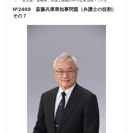
がします。はっきり言ってこれは県会議員（や一部県職
名古屋・豊橋発，弁護士籠橋の中小企業法務
2年前
員）による旧態依然とした既得権益の争奪戦のようで
№2469 斎藤兵庫県知事問題（弁護士の役割）
す。 なくなったも大丈夫」という気がしました…
その７