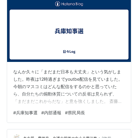
なんか久々に「まだまだ日本も大丈夫」という気がしま
した。昨夜は12時過ぎまでyoutbe配信を見ていました。
今朝のマスコミはどんな配信をするのかと思っていた
ら、自分たちの煽動体質についての反省は見られず、
「まだまだこれからだな」と意を強くしました。 斎藤元
彦氏の人物像は当初とずいぶん変わりました。駅前で独
#
兵庫知事選
#
内部通報
#
県民局長
りで頭を下げている姿は、芯の強さと謙虚さを備えて見
えるようです。 ただ今後、県会議員とどう折り合いをつ
けていくのか「勝っては見たが、相当やりにくい」感じ
•