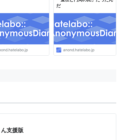
だ
nond.hatelabo.jp
anond.hatelabo.jp
さん支援版