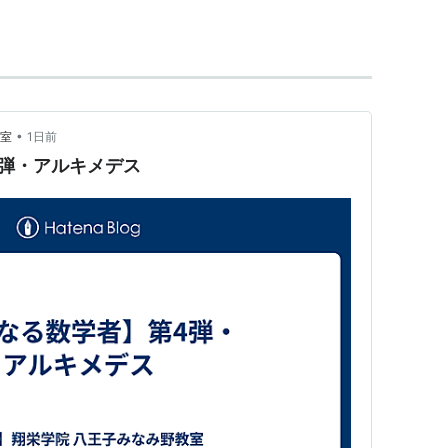
が成立する。
無縁そうな概念でも定数としての
は登場する。
•
教室
1日前
弾・アルキメデス
643383279 5028841971 6939937510
20899 8628034825 3421170679
コンによる10兆桁（近藤茂、長野県飯田市）2011
ちあきら）の2005年83,431桁。
さん、１１万けたへ挑戦（2月2日11時19分配信