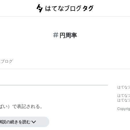
円周率
連ブログ
】
はてな
はてな
はてな
ぱい）で表記される。
Copyrig
解説の続きを読む