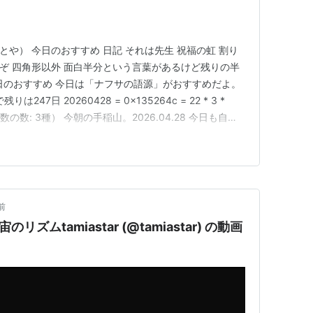
とや） 今日のおすすめ 日記 それは先生 祝福の虹 割り
なぞ 四角形以外 面白半分という言葉があるけど残りの半
日のおすすめ 今日は「ナフサの語源」がおすすめだよ。
247日 20260428 = 0x135264c = 22 * 3 *
・素数の数: 3種） 今朝の手稲山。2026.04.28 今日も自転
は20日め（20/20: 1.000）。 それは先生 その世界
を先…
前
ムtamiastar (@tamiastar) の動画