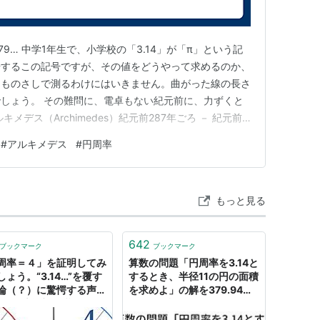
358979… 中学1年生で、小学校の「3.14」が「π」という記
場するこの記号ですが、その値をどうやって求めるのか、
日である。
をものさしで測るわけにはいきません。曲がった線の長さ
しょう。 その難問に、電卓もない紀元前に、力ずくと
メデス（Archimedes）紀元前287年ごろ － 紀元前
リア・シチリア島）🔑 中学数学とのつながり：円周率・
#
アルキメデス
#
円周率
表面積（1年）／空間図形（1年） 「エウレカ！」と叫ん
s/20111017/KT111016FTI090016000.html
om/
もっと見る
642
ブックマーク
ブックマーク
周率＝４」を証明してみ
算数の問題「円周率を3.14と
ょう。“3.14…”を覆す
するとき、半径11の円の面積
論（？）に驚愕する声多
を求めよ」の解を379.94と
 理数系学生「反論思い
するのは誤り？ - Togetter
なくて草」
まとめ