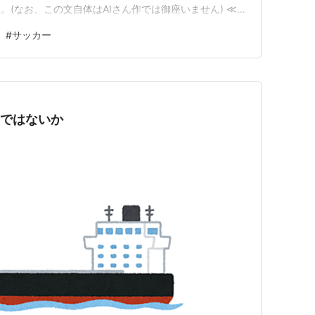
(なお、この文自体はAIさん作では御座いません) ≪２
、 「πの何乗かとeの何乗かとの比が、どれくらい１に近
#
サッカー
す。何乗というのは当然、正整数ですね。 candy-
のではないか