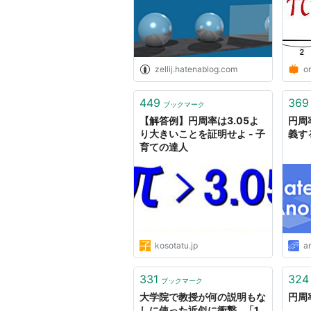
zellij.hatenablog.com
o
449
369
ブックマーク
【解答例】円周率は3.05よ
円周
り大きいことを証明せよ - 子
義す
育ての達人
kosotatu.jp
a
331
324
ブックマーク
大学院で教授が何の説明もな
円周
しに使った近似に衝撃…「1