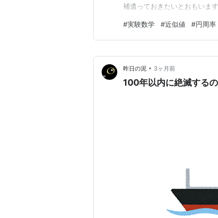
補遺っておきたいとおもいます。
≫ まず検証対象となったのは
#
実験数学
#
近似値
#
円周率
づけるか？」 という例のアレで
house.hatenablog.c…
•
昨日の泥
3ヶ月前
100年以内に絶滅する