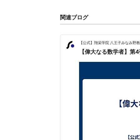
無理数(
無限小数
)かつ超越数。
半径1の円の面積は
である。
関連ブログ
つまり
その他数学や物理学では一見円とは
値（とりあえず100桁まで）
【公式】翔栄学院 八王子みなみ野
【偉大なる数学者】第4
π＝3.1415926535 8979323846 2
5820974944 5923078164 06286
計算
計算機における世界記録は自作のパソ
年10月16日
*1
円周率暗唱の世界記録は原口證（はらぐ
News
＜円周率暗唱＞世界記録保持者の原口