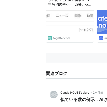
年 ≒ 円周率×一千万秒」って
本当？→つまりこういうこと
らしい
togetter.com
a
関連ブログ
•
Candy_HOUSE’s diary
2ヶ月前
似ている数の例示：AI