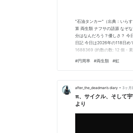
"石油タンカー"（出典：いらす
算 両生類 ナフサの語源 なぞ
分はなんだろう？優しさ？ 今
日記 今日は2026年の118日めで残りは
1688369 (約数の数: 12 個
車で出勤。今シーズンの自転車通勤
#
円周率
#
両生類
#
虹
で働いている人が作家や漫画家
•
after_the_deadman’s diary
3ヶ月
π、サイクル、そして宇宙のリズ
より