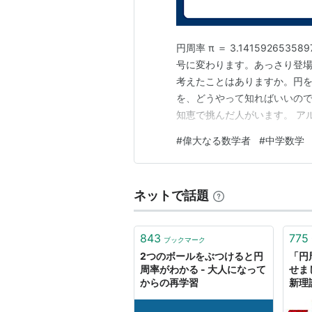
毎日新聞）
*2
円周率 π ＝ 3.14159265
号に変わります。あっさり登
ちなみに、毎年3月14日は円周率の
考えたことはありますか。円
を、どうやって知ればいいので
知恵で挑んだ人がいます。 アルキ
リスト::数学関連
212年／シラクサ（現在のイタ
#
偉大なる数学者
#
中学数学
おうぎ形（1年）／球の体積と
*1
:
http://www.shinmai.co.jp/new
で裸で走…
*2
:
http://www.worldrecord314.c
ネットで話題
843
775
ブックマーク
2つのボールをぶつけると円
「円
周率がわかる - 大人になって
せまし
からの再学習
新理
数！
つか