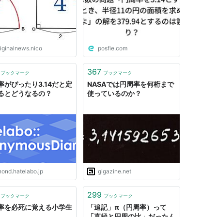
riginalnews.nico
posfie.com
367
ブックマーク
ブックマーク
率がぴったり3.14だと定
NASAでは円周率を何桁まで
るとどうなるの？
使っているのか？
nond.hatelabo.jp
gigazine.net
299
ブックマーク
ブックマーク
率を必死に覚える小学生
「追記」π（円周率）って
「直径と円周の比」だったん