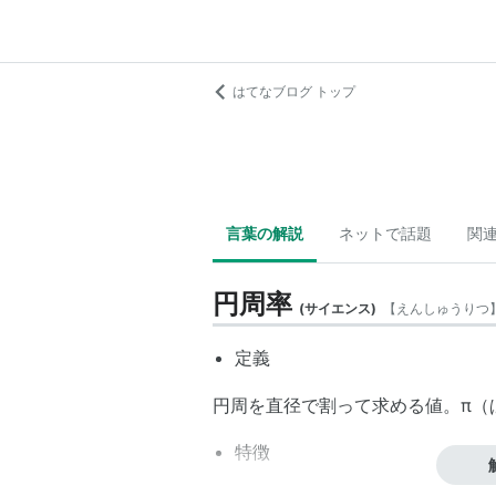
はてなブログ トップ
言葉の解説
ネットで話題
関
円周率
(
サイエンス
)
【
えんしゅうりつ
定義
円周を直径で割って求める値。π（
特徴