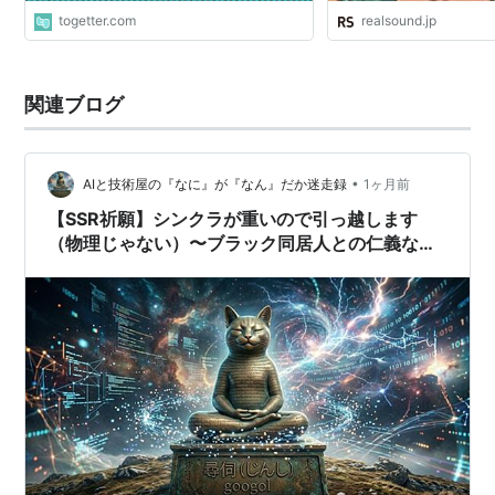
togetter.com
realsound.jp
関連ブログ
•
AIと技術屋の『なに』が『なん』だか迷走録
1ヶ月前
【SSR祈願】シンクラが重いので引っ越します
（物理じゃない）〜ブラック同居人との仁義なき
戦い〜【再接続祭り】