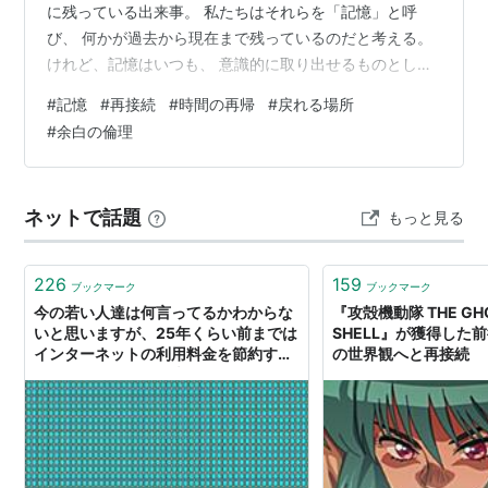
に残っている出来事。 私たちはそれらを「記憶」と呼
び、 何かが過去から現在まで残っているのだと考える。
けれど、記憶はいつも、 意識的に取り出せるものとして
在るわけではない。 ある道を歩いたとき。 昔と似た匂い
#
記憶
#
再接続
#
時間の再帰
#
戻れる場所
に触れたとき。 誰かの声の調子が、過去の誰かに重なっ
#
余白の倫理
たとき。 忘れていたはずの言葉が、ふいに現在へ戻って
くるとき。 その瞬間、記憶は保存庫から取り出されるの
ではない。 現在の中で、もう一度立ち上がる。 記憶と
ネットで話題
もっと見る
は、過去そのものではなく、 過去へ戻れる入口が、現在
に開く現象なの…
226
159
ブックマーク
ブックマーク
今の若い人達は何言ってるかわからな
『攻殻機動隊 THE GHOS
いと思いますが、25年くらい前までは
SHELL』が獲得した
インターネットの利用料金を節約する
の世界観へと再接続
ために、『ページを表示したら即ネッ
ト切断してオフラインでページを閲
覧、次のページを見に行くタイミング
で再接続』が普通に行われてました