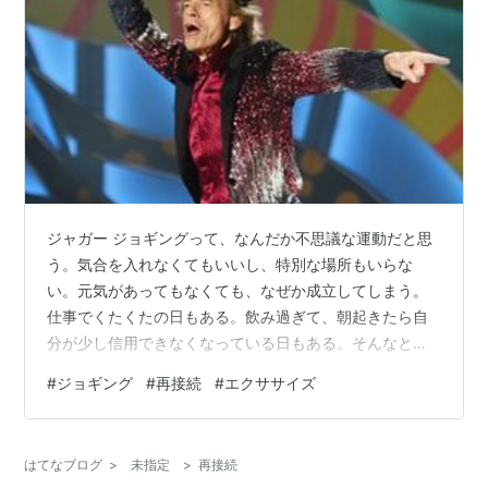
ジャガー ジョギングって、なんだか不思議な運動だと思
う。気合を入れなくてもいいし、特別な場所もいらな
い。元気があってもなくても、なぜか成立してしまう。
仕事でくたくたの日もある。飲み過ぎて、朝起きたら自
分が少し信用できなくなっている日もある。そんなとき
に「よし、立て直そう」と考えると、だいたいうまくい
#
ジョギング
#
再接続
#
エクササイズ
かない。 でも、ジョギングならできる。というか、「で
きてしまう」。 着替えて、外に出て、ぶらぶら歩き始め
て、気づいたら少しだけ走っている。速さも距離もどう
はてなブログ
>
未指定
>
再接続
でもいい。途中で歩いても、立ち止まっても、全然問題