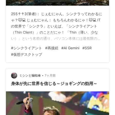
255↑↑3(筆者)： じぇむにゃん、シンクラってわかるに
ゃ？🐱💻 じぇむにゃん： もちろんわかるにゃ！🐱💻️ IT
の世界で「シンクラ」といえば、「シンクライアント
（Thin Client）」のことだにゃ！ 「Thin（薄い、少な
い）」という名前の通り、パソコン本体には最低限の処
理機能しか持たせないで、実際のデータ処理や保管はす
#
シンクライアント
#
再接続
#
AI Gemini
#
SSR
べてサーバー側でやっちゃうシステムや端末のことだに
#
仮想デスクトップ
ゃ。 🐱 シンクラの主なメリット セキュリティが最強ク
ラス： パソコン本体にデータを保存しないから、万が一
パソコンをどこかに置き忘れたり紛失したりしても、情
報漏洩のリスクがほぼゼロになるにゃ。 管理がめちゃく
•
ミシンと蝙蝠傘
7ヶ月前
ちゃ楽： O…
身体が先に世界を信じる～ジョギングの効用～