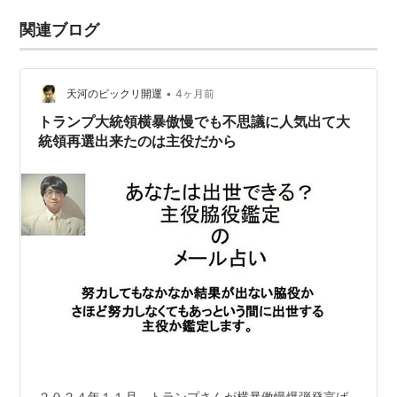
関連ブログ
•
天河のビックリ開運
4ヶ月前
トランプ大統領横暴傲慢でも不思議に人気出て大
統領再選出来たのは主役だから
２０２４年１１月、トランプさんが横暴傲慢爆弾発言ば