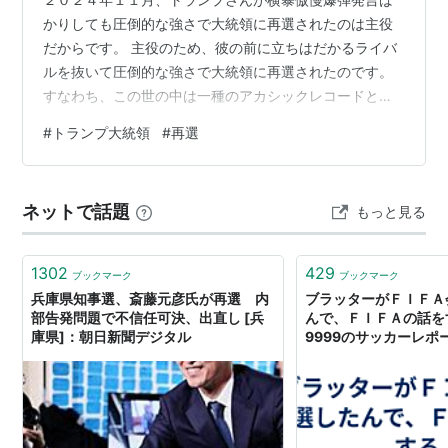
かりしても圧倒的な強さで大統領に再選されたのは主役
だからです。 主役のため、彼の前に立ちはだかるライバ
ルを抜いて圧倒的な強さで大統領に再選されたのです。
すなわち、この世の中は一種のアカシックレコードとい
うシナリオができていて、そのシナリオに沿って劇が繰
#
トランプ大統領
#
再選
り広げられているとのこと。劇である以上、そこには登
場人物が存在し、それは大きく２種類に分かれます。す
なわち、主役と脇役が存在します。 主役は劇の主役のよ
ネットで話題
もっと見る
うに良い意味でも悪い意味でも目立つ存在で新聞に出る
ような人で、波乱の人生を歩みます。小説の主人公と一
緒です。死にそうでなかなか死なないという特徴…
1302
429
ブックマーク
ブックマーク
兵庫県知事選、斎藤元彦氏が再選 内
ブラッターがＦＩＦＡ
部告発問題で不信任可決、出直し [兵
んで、ＦＩＦＡの話をする
庫県]：朝日新聞デジタル
9999のサッカーレポ