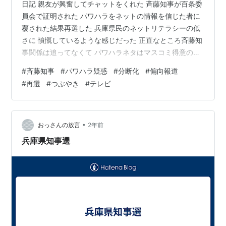
日記 親友が興奮してチャットをくれた 斉藤知事が百条委
員会で証明された パワハラをネットの情報を信じた者に
覆された結果再選した 兵庫県民のネットリテラシーの低
さに 憤慨しているような感じだった 正直なところ斉藤知
事関係は追ってなくて パワハラネタはマスコミ得意の偏
向報道 位の認識しか無かった なのでふ～んという感想し
#
斉藤知事
#
パワハラ疑惑
#
分断化
#
偏向報道
かない 個人的には先日のトランプ再選から世界は 分断傾
#
再選
#
つぶやき
#
テレビ
向に向かっているように感じる 今回もオールドメディア
対ネットの分断 及びそれによる若者票が動き出すことで
既得権益を覆すことが証明された オールドメディアやネ
ット・書物や知人 などの様々な意見を聞き自分の頭で考
•
おっさんの放言
2年前
え 政治に興味を…
兵庫県知事選