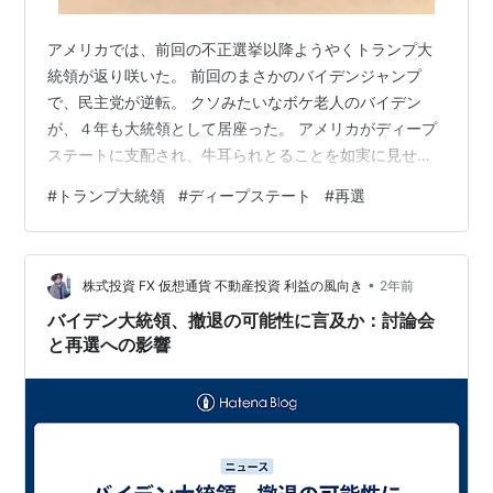
アメリカでは、前回の不正選挙以降ようやくトランプ大
統領が返り咲いた。 前回のまさかのバイデンジャンプ
で、民主党が逆転。 クソみたいなボケ老人のバイデン
が、４年も大統領として居座った。 アメリカがディープ
ステートに支配され、牛耳られとることを如実に見せつ
けられた。 あれだけの大がかりな不正選挙をやってのけ
#
トランプ大統領
#
ディープステート
#
再選
るとは、ディープステートも相当な力を持っとるいうこ
とよね。 これから、トランプ大統領によるディープステ
ート殲滅作戦が開始される。 果たして、その勢力を倒せ
•
るんじゃろうか？ 心配なのは、狙撃されて命を奪われる
株式投資 FX 仮想通貨 不動産投資 利益の風向き
2年前
ことなんよ。 当選してまずはめでたいものの、今後はそ
バイデン大統領、撤退の可能性に言及か：討論会
の任期中に暗殺されんかどうかを見とかに…
と再選への影響