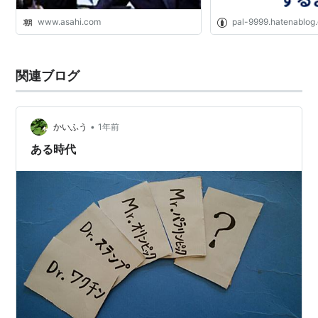
www.asahi.com
pal-9999.hatenablog
関連ブログ
•
かいふう
1年前
ある時代