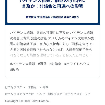
バイデン大統領、撤退の可能性に言及か バイデン大統領
の発言と背景 発言の詳細 アメリカのバイデン大統領が先
週の討論会終了後、有力な支持者に対し「職務を全うで
きると国民を納得させられなければ、大統領候補で居ら
れなくなる可能性を理解している」と伝えたと報じられ
ました。これは、バイデン大統領が自身の再選の可能性
#
バイデン大統領
#
再選
#
討論会
#
ホワイトハウス
についての懸念を示唆したものとして受け取られていま
#
政治
す。 支持者の見解 バイデン大統領の支持者は、彼が引き
続き再選に向けて取り組んでいると強調しています。し
かし、同時に「討論会のような事態をあと2回繰り返せ
はてなブログ
>
未指定
>
再選
ば、候補から外れるとバイデン大統領は知っている」と
はてなブログ タグとは
ヘルプ
開発ブログ
はてなブログトップ
述べ、討論会でのパフォーマンスが再選に大…
Copyright (C) 2001-
2026
Hatena.