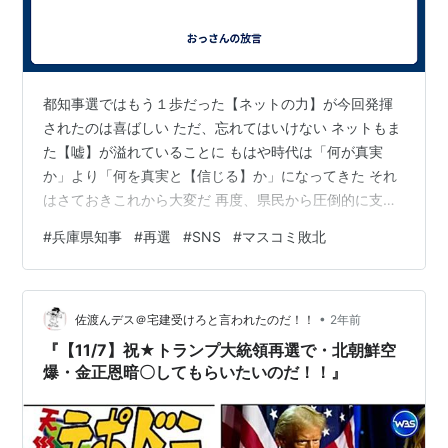
都知事選ではもう１歩だった【ネットの力】が今回発揮
されたのは喜ばしい ただ、忘れてはいけない ネットもま
た【嘘】が溢れていることに もはや時代は「何が真実
か」より「何を真実と【信じる】か」になってきた それ
はさておきこれから大変だ 再度、県民から圧倒的に支持
された全くの落ち度無しと言えない知事 ｖｓ ただ喚いた
#
兵庫県知事
#
再選
#
SNS
#
マスコミ敗北
だけの県議ら、勘違い首長２２名、やる気のない県庁職
員 これ、どうすんの おそらく知事は強気でくる しかも
今度は隙がない様に まあ、他県のことだから正直どうで
•
もいいんだけど 現役世代の怒りみたいなもんを今回強く
佐渡んデス＠宅建受けろと言われたのだ！！
2年前
感じる 弾劾した議員、反目した首長は気を付けたほうが
『【11/7】祝★トランプ大統領再選で・北朝鮮空
いい 次はあなた達の番だから
爆・金正恩暗〇してもらいたいのだ！！』