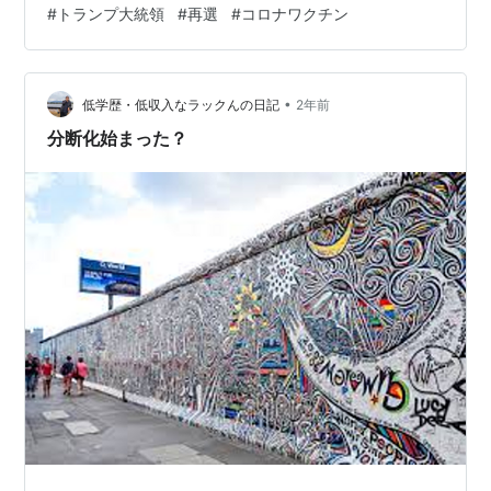
#
トランプ大統領
#
再選
#
コロナワクチン
暗殺のことなんよ。 ディープステートの反撃で、命を落
とすようなことにだけはなって欲しくないのう。 コロナ
ワクチンに関しては、日本はもう手遅れなんじゃけど、
•
あんな危険なもんテストなしでようもバンバン打ちまく
低学歴・低収入なラックんの日記
2年前
ったもんよね。 打たんかった人は賢いものの、それを辞
分断化始まった？
めさすとは何事じゃ？ 今さら保証して…