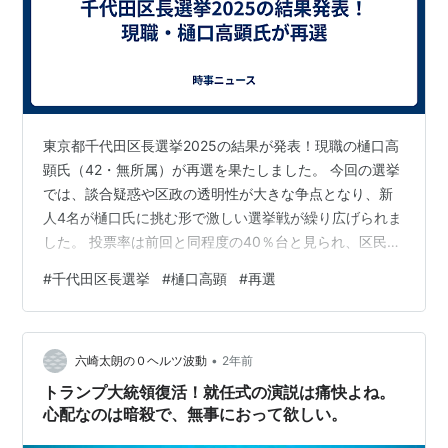
東京都千代田区長選挙2025の結果が発表！現職の樋口高
顕氏（42・無所属）が再選を果たしました。 今回の選挙
では、談合疑惑や区政の透明性が大きな争点となり、新
人4名が樋口氏に挑む形で激しい選挙戦が繰り広げられま
した。 投票率は前回と同程度の40％台と見られ、区民の
関心の高さがうかがえます。 新人候補の佐藤沙織里氏、
#
千代田区長選挙
#
樋口高顕
#
再選
浜森香織氏、黒川敦彦氏、新藤伸夫氏も、それぞれ独自
の公約を掲げて戦いましたが、結果として、現職の安定
した支持層が勝利をもたらした形となりました。 今後の
•
区政では、談合疑惑の解明や防災・経済支援政策の実行
六崎太朗の０ヘルツ波動
2年前
が求められます。樋口区長はどのようなリーダーシップ
トランプ大統領復活！就任式の演説は痛快よね。
を発揮するのか？千代田区政の今後…
心配なのは暗殺で、無事におって欲しい。