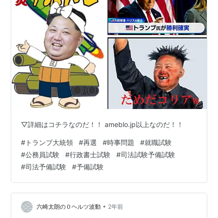
▽詳細はコチラなのだ！！ ameblo.jp以上なのだ！！
#
トランプ大統領
#
再選
#
時事問題
#
就職試験
#
公務員試験
#
行政書士試験
#
司法試験予備試験
#
司法予備試験
#
予備試験
•
六崎太朗の０ヘルツ波動
2年前