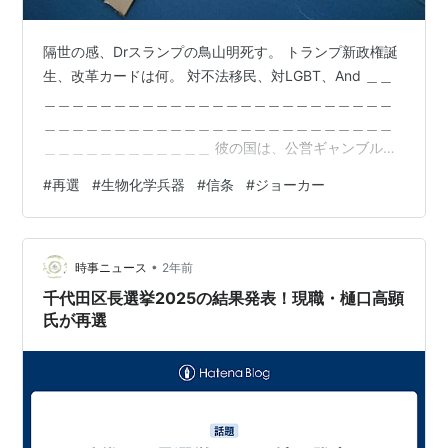
隔世の感、Drスランプの鳥山明死す。 トランプ新政権誕
生、改革カードは何。 対不法移民、対LGBT、And ＿＿
＿＿＿＿＿＿＿＿＿＿＿＿＿＿＿＿＿＿＿＿＿＿＿＿＿
＿＿＿＿＿＿＿＿＿＿＿＿＿＿＿＿＿＿＿＿＿＿＿＿＿
＿＿＿＿＿＿＿＿＿＿＿＿ 彼の国は、公営ギャンブル在
るんだろうか。 還暦記念で、パスポート＆ビザを、断念
#
再選
#
生物化学兵器
#
信条
#
ジョーカー
しました。 ～～～～～～～～～～～～～～～～～～～～
～～～～～～～～～～～ 北米大陸、沙漠の中の不夜城、
ラスベガス。 生来、ギャンブル向きで無い者も居るだろ
•
うし。 公営ギャンブルで、働く人。勝負運が、強い。そ
時事ニュース
2年前
の信念みなしも無いと、無理。
千代田区長選挙2025の結果発表！現職・樋口高顕
~~~~~~~~~~~~~~~~~~~~~~~…
氏が再選