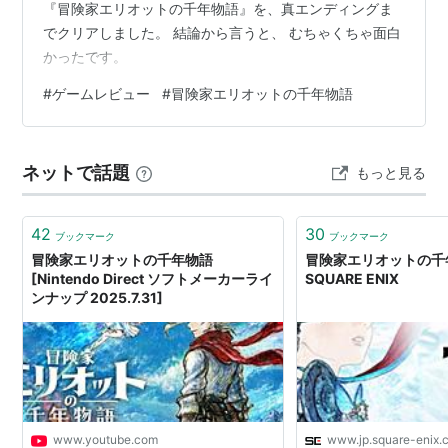
『冒険家エリオットの千年物語』を、真エンディングま
でクリアしました。 結論から言うと、 むちゃくちゃ面白
かったです。
#
ゲームレビュー
#
冒険家エリオットの千年物語
ネットで話題
もっと見る
42
30
ブックマーク
ブックマーク
冒険家エリオットの千年物語
冒険家エリオットの千年
[Nintendo Direct ソフトメーカーライ
SQUARE ENIX
ンナップ 2025.7.31]
www.youtube.com
www.jp.square-enix.