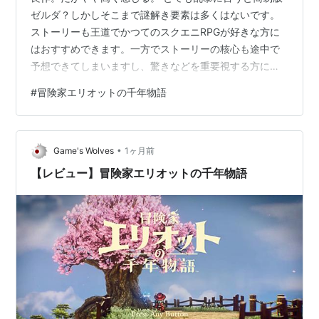
ゼルダ？しかしそこまで謎解き要素は多くはないです。
ストーリーも王道でかつてのスクエニRPGが好きな方に
はおすすめできます。一方でストーリーの核心も途中で
予想できてしまいますし、驚きなどを重要視する方には
おすすめできないかもしれません。システムとしては2D
#
冒険家エリオットの千年物語
アクションをHD2Dにした感じです。もちろんちゃんと
HD2Dの良さは活かされていて、2Dなのに3Dっぽい部分
などは目新しさを感じます(HD2Dアクションとしては初
•
なので。あとラスボス前の戦闘などはHD2Dならでは感が
Game's Wolves
1ヶ月前
ありました)。しかしながらボリュームを考慮するとやや
【レビュー】冒険家エリオットの千年物語
同じことの繰り返しが多いよ…