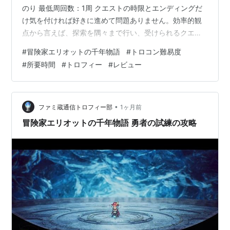
のり 最低周回数：1周 クエストの時限とエンディングだ
け気を付ければ好きに進めて問題ありません。効率的観
点から言えば、探索を隅々まで行い、受けられるクエス
トは都度こなしていけばよい。 概要 難易度不問なので自
#
冒険家エリオットの千年物語
#
トロコン難易度
身に合った難易度で進められます。 手記以外の収集物は
#
所要時間
#
トロフィー
#
レビュー
マップに表示されるようになるので手記だけ注意です 難
しい場合の対処 試練やボスをローカル2Pプレイ（PS5の
場合シェアプレイも可能）だと楽になるので、難しい場
合友達と一緒に冒険しよう。2Pプレイ時は「魔力結晶」
•
ファミ蔵通信トロフィー部
1ヶ月前
があると魔法使…
冒険家エリオットの千年物語 勇者の試練の攻略