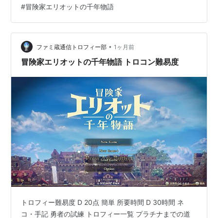
#
冒険家エリオットの千年物語
ょこっとした土地だけが人々がとりあえずは安心して暮
らせる土地で、外はなぜか魔物が大量！！！命知らずの
冒険家たちだけが外に行ける世界です。さっそく用事を
承ったエリオットはなぞの遺跡に・・・早い話が「便利
•
ファミ蔵通信トロフィー部
1ヶ月前
屋さん」ですな。チュートリアル的なゲ…
冒険家エリオットの千年物語 トロコン難易度
トロフィー難易度 D 20点 簡単 所要時間 D 30時間 ネ
コ・手記 勇者の試練 トロフィー一覧 プラチナまでの道