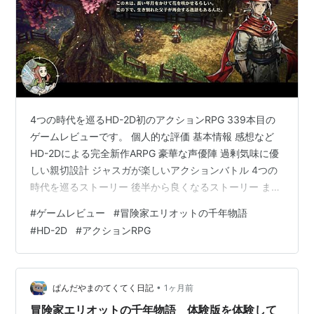
4つの時代を巡るHD-2D初のアクションRPG 339本目の
ゲームレビューです。 個人的な評価 基本情報 感想など
HD-2Dによる完全新作ARPG 豪華な声優陣 過剰気味に優
しい親切設計 ジャスガが楽しいアクションバトル 4つの
時代を巡るストーリー 後半から良くなるストーリー まと
め 個人的な評価 ？？点 ※ 総合スコアはレビューから30
#
ゲームレビュー
#
冒険家エリオットの千年物語
日後以降に更新されます。 ○良ゲー 正直、中盤までは時
#
HD-2D
#
アクションRPG
代が変わっても使いまわしのマップやストーリーにいま
いちな印象でしたが、終盤からストーリーが良くなって
最終的には十分満足できるゲームでした。 パリィ中心の
アクションとメインストーリーがとても良かったです。
•
ぱんだやまのてくてく日記
1ヶ月前
…
冒険家エリオットの千年物語 体験版を体験して