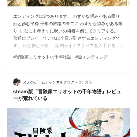
エンディングは3つあります。 わずかな望みがある限り
姫と歩む平穏 千年の旅路の果てに わずかな望みがある限
り １.なにも考えずに呪いの術者を倒してクリアする。
普通にプレイしていれば全員が到達するエンディングで
す。 姫と歩む平穏 １.聖剣ライトスタッフを入手する。
再建の時代の「水の遺跡」で入手（下の画像） ２.三つの
#
冒険家エリオットの千年物語
#
全エンディング
時代で三賢者と会う。 呪いの術者に挑めるようになるま
でストーリーを進めたら、萌芽の時代の「ヒトヨリの
里」に行く。するとイベントが始まるので、そのままク
•
エストを進めて三賢者と会う（三賢者は猫の姿をしてい
ヌヌのゲームチャンネルブログ
2ヶ月前
ます） 行先はマップに表示されるので迷うことはありま
steam版「冒険家エリオットの千年物語」レビュ
せん。萌芽の時代➡再建の時…
ーが荒れている