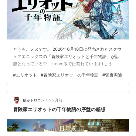
どうも、ヌヌです。 2026年6月18日に発売されたスクウ
ェアエニックスの「冒険家エリオットと千年物語」が話
題となっている中、steam版では荒れています(-_-;)
#
エリオット
#
冒険家エリオットの千年物語
#
賛否両論
•
積みトロコン
2ヶ月前
冒険家エリオットの千年物語の序盤の感想