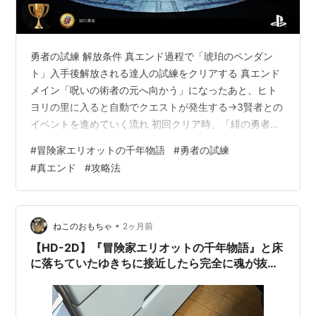
勇者の試練 解放条件 真エンド過程で「琥珀のペンダン
ト」入手後解放される達人の試練をクリアする 真エンド
メイン「呪いの術者の元へ向かう」になったあと、ヒト
ヨリの里に入ると自動でクエストが発生する→3賢者との
イベントを進めていく流れ 初回クリア時、「緋の勇者」
が解除されます（PS5） リトライについて 死亡すると、
#
冒険家エリオットの千年物語
#
勇者の試練
最初の階層からやり直しになります 報酬 報酬：緋の勇者
#
真エンド
#
攻略法
の勲章、以降5000ツール。魔石稼ぎにもなるので宝石屋
がMAXになっていないならうまい おすすめ弓の魔石 リサ
イクル必須 矢を消費しない ★5で80％） ダブルショッ
ト 追加ダメージ ★5で120％ ファイアショット 炎上効果
•
ねこのおもちゃ
2ヶ月前
★…
【HD-2D】『冒険家エリオットの千年物語』と床
に落ちていたゆきちに接近したら完全に魂が抜け
た顔をされた【落ちてる猫その80】