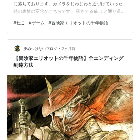
に落ちております。カメラをじわじわと近づけていった
時の表情の変化がこちらです。 落ちてる猫 ふと通り道に
目をやると、驚くほどの密度で横たわるモフモフ。 完全
#
ねこ
#
ゲーム
#
冒険家エリオットの千年物語
に落ちています。 引き出しと爪とぎの間の狭い通路を、
その巨体でほぼ塞いでしまっています。 ひんやりしたフ
ローリングが気持ちいいのでしょうか。 気配を察知した
•
のか、ゆきちが少しだけ目を開けましたが、ただただ顔
決めつけないブログ
2ヶ月前
の平たさが際立っています。 さらに限界までレンズを近
【冒険家エリオットの千年物語】全エンディング
づけて、顔をドアップで捉えてみました…
到達方法