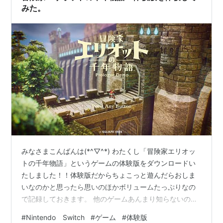
みた。
みなさまこんばんは(*^▽^*) わたくし「冒険家エリオッ
トの千年物語」というゲームの体験版をダウンロードい
たしました！！体験版だからちょこっと遊んだらおしま
いなのかと思ったら思いのほかボリュームたっぷりなの
で記録しておきます。 他のゲームあんまり知らないので
すが・・ドラクエにそっくりです(笑)。ドラクエで遊んだ
#
Nintendo Switch
#
ゲーム
#
体験版
ことあると理解が早そうな・・ｗｗ城壁にかこまれたち