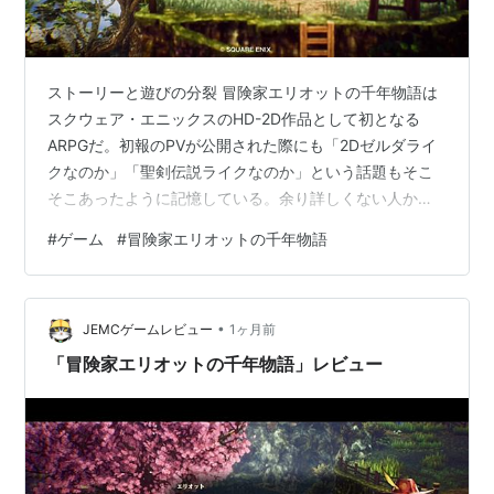
ストーリーと遊びの分裂 冒険家エリオットの千年物語は
スクウェア・エニックスのHD-2D作品として初となる
ARPGだ。初報のPVが公開された際にも「2Dゼルダライ
クなのか」「聖剣伝説ライクなのか」という話題もそこ
そこあったように記憶している。余り詳しくない人から
すれば何が違うのかという話かもしれないが、簡単に書
#
ゲーム
#
冒険家エリオットの千年物語
いてしまえばRPG要素が強いのか否かというところだ。
特に同社は聖剣伝説シリーズを有しているため、聖剣伝
説シリーズのノウハウが活かされるのかとも期待された
•
のではないかと思う。しかし、実際には2Dゼルダライク
JEMCゲームレビュー
1ヶ月前
方面のゲームになっており、同社としては比較的野心的
「冒険家エリオットの千年物語」レビュー
な作品であると言えるだろう。 筆者は…