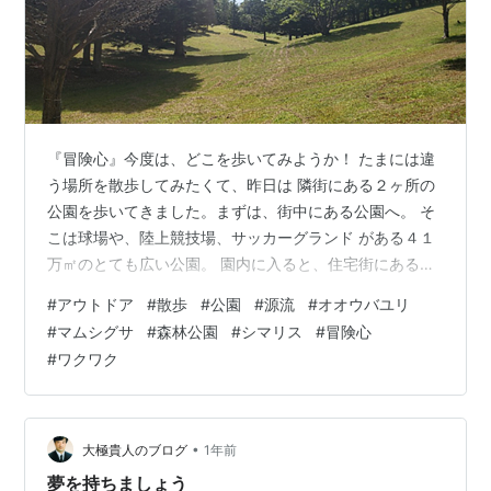
『冒険心』今度は、どこを歩いてみようか！ たまには違
う場所を散歩してみたくて、昨日は 隣街にある２ヶ所の
公園を歩いてきました。まずは、街中にある公園へ。 そ
こは球場や、陸上競技場、サッカーグランド がある４１
万㎡のとても広い公園。 園内に入ると、住宅街にあると
は思えないほど 深い森になっていて、中央を源流がとう
#
アウトドア
#
散歩
#
公園
#
源流
#
オオウバユリ
とうと 流れているのです。 川のせせらぎが爽やかで、涼
#
マムシグサ
#
森林公園
#
シマリス
#
冒険心
しさを感じさせて くれました。散策路は、広く刈り取ら
#
ワクワク
れていて歩きやすくて たくさんの野鳥の囀りが、聴こえ
てきました。 夏の暑い日の散歩に、うってつけの場所だ
と、 思いました。沿道は、熊笹に覆われて、花は咲いて
いません でしたが、『オオ…
•
大極貴人のブログ
1年前
夢を持ちましょう