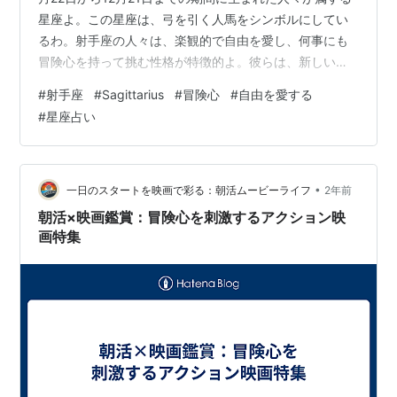
星座よ。この星座は、弓を引く人馬をシンボルにしてい
るわ。射手座の人々は、楽観的で自由を愛し、何事にも
冒険心を持って挑む性格が特徴的よ。彼らは、新しいこ
とにチャレンジするのが大好きで、常に前向きなエネル
#
射手座
#
Sagittarius
#
冒険心
#
自由を愛する
ギーを放っているの。今回は、そんな射手座の特徴や魅
#
星座占い
力について詳しく見ていきましょう。 目次 射手座のシン
ボルとその意味 射手座の性格 射手座の恋愛傾向 射手座
の仕事での特徴 射手座の魅力とチャレンジ 射手座のシン
ボルとその意味 射手座のシンボルは「弓を引く人馬」。
•
一日のスタートを映画で彩る：朝活ムービーライフ
2年前
このシンボルは…
朝活×映画鑑賞：冒険心を刺激するアクション映
画特集