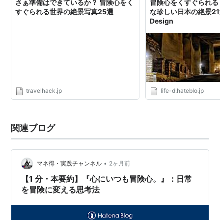
さぁ準備はできているか？ 冒険心をく
冒険心をくすぐられる
すぐられる世界の絶景写真25選
な珍しい日本の絶景21選 
Design
travelhack.jp
life-d.hateblo.jp
関連ブログ
•
マネ得・実践チャンネル
2ヶ月前
【1 分・本要約】『心にいつも冒険心。』：日常
を冒険に変える思考法