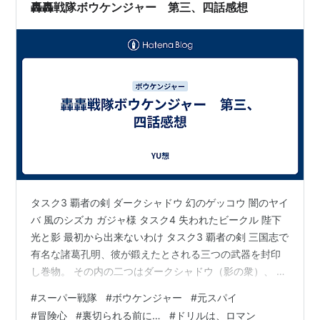
か？ 日常を冒険に変える「思考の転換」・私たちはいつ
轟轟戦隊ボウケンジャー 第三、四話感想
の間にか、日常を「知っているもの」として処理し…
タスク3 覇者の剣 ダークシャドウ 幻のゲッコウ 闇のヤイ
バ 風のシズカ ガジャ様 タスク4 失われたビークル 陛下
光と影 最初から出来ないわけ タスク3 覇者の剣 三国志で
有名な諸葛孔明、彼が鍛えたとされる三つの武器を封印
し巻物。 その内の二つはダークシャドウ（影の衆）、 最
後の一つは、ある企業の社長の手元に。 ボウケンジャー
#
スーパー戦隊
#
ボウケンジャー
#
元スパイ
とダークシャドウによる、三つ目の巻物の争奪戦が始ま
#
冒険心
#
裏切られる前に…
#
ドリルは、ロマン