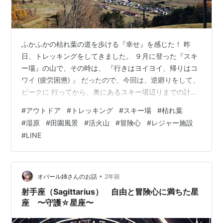
ふかふかの枯れ葉の道を歩ける『幸せ』を感じた！ 昨
日、トレッキングをしてきました。 ９月に登った『スキ
ー場』の山で、その時は、 『行きはヨイヨイ、帰りはコ
ワイ (疲労困憊) 』 だったので、今回は、逆廻りをして、
ピークに 行ってから、奥にあるスキー場辺りまでの計画
でしたが、２割増しの山行になりました…😖💦 笹藪が広
#
アウトドア
#
トレッキング
#
スキー場
#
枯れ葉
く刈られ、枯れ葉が積もったフカフカ の登山道を、気持
#
湿原
#
田園風景
#
活火山
#
冒険心
#
レジャー施設
ちよく歩いていると『池』が 観えてきました。この辺り
#
LINE
から難所に入って、急な降り坂、池に 注ぐ沢を渡って、
急な坂を登るという連続で、 濡れ落ち葉と、ドロドロの
土が滑りやすいので ストックを使って、慎重に通過しま
した。渇水期の池には、…
•
オパール姉さんのお話
2年前
射手座（Sagittarius） 自由と冒険心に満ちた星
座 〜守護☆星座〜