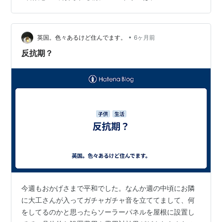
る。 ダークシャドウ 今回は、新たなる組織、影の衆こと
ダークシャドウのお披露目と、 元スパイ・ブルーの過去
のお話。 OP映像も、更新されて嬉しい。 自身のスリル
の為、多くの企業や国、そして人々を悲しませてしまっ
•
英国。色々あるけど住んでます。
6ヶ月前
た償いの…
反抗期？
今週もおかげさまで平和でした。なんか週の中頃にお隣
に大工さんが入ってガチャガチャ音を立ててまして、何
をしてるのかと思ったらソーラーパネルを屋根に設置し