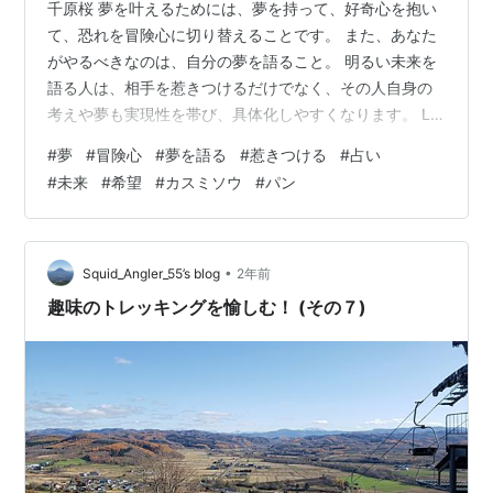
千原桜 夢を叶えるためには、夢を持って、好奇心を抱い
て、恐れを冒険心に切り替えることです。 また、あなた
がやるべきなのは、自分の夢を語ること。 明るい未来を
語る人は、相手を惹きつけるだけでなく、その人自身の
考えや夢も実現性を帯び、具体化しやすくなります。 La
Vie En Rosehttps://www.youtube.com/watch?
#
夢
#
冒険心
#
夢を語る
#
惹きつける
#
占い
v=qPU8mENUBXk www.youtube.com ～今日はどんな
#
未来
#
希望
#
カスミソウ
#
パン
日？～・世界宇宙飛行の日・パンの記念日・東京大学創
立記念日・子どもを紫外線から守る日・徳島県にんじん
の日・国分寺ペンシルロケット記念日・補綴（ほてつ）
の日・シャイニーカラーズの日・タ…
•
Squid_Angler_55’s blog
2年前
趣味のトレッキングを愉しむ！ (その７)