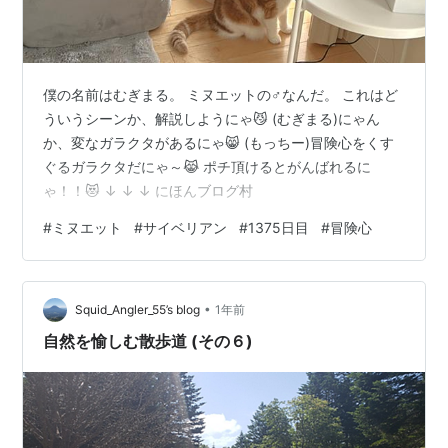
僕の名前はむぎまる。 ミヌエットの♂なんだ。 これはど
ういうシーンか、解説しようにゃ😼 (むぎまる)にゃん
か、変なガラクタがあるにゃ😸 (もっちー)冒険心をくす
ぐるガラクタだにゃ～😹 ポチ頂けるとがんばれるに
ゃ！！😻 ↓ ↓ ↓ にほんブログ村
#
ミヌエット
#
サイベリアン
#
1375日目
#
冒険心
•
Squid_Angler_55’s blog
1年前
自然を愉しむ散歩道 (その６)