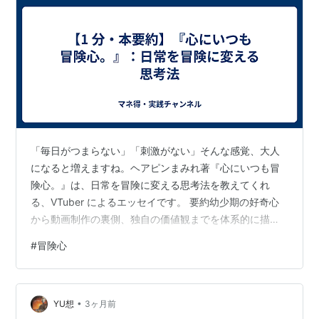
「毎日がつまらない」「刺激がない」そんな感覚、大人
になると増えますね。ヘアピンまみれ著『心にいつも冒
険心。』は、日常を冒険に変える思考法を教えてくれ
る、VTuber によるエッセイです。 要約幼少期の好奇心
から動画制作の裏側、独自の価値観までを体系的に描
き、日常を冒険に変える思考法を提示する一冊です。既
#
冒険心
存の評価軸に縛られず、自分の感性を信じて行動するこ
との重要性を説いています。 こんな経験ありません
か？・「毎日がつまらない」・「刺激がない」・「大人
•
になるほど新しい体験が減る」そんな感覚、ありません
YU想
3ヶ月前