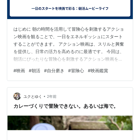
はじめに 朝の時間を活用して冒険心を刺激するアクショ
ン映画を観ることで、一日をエネルギッシュにスタート
することができます。 アクション映画は、スリルと興奮
を提供し、日常の活力を高めるのに最適です。 今回は、
朝活にぴったりな冒険心を刺激するアクション映画をご
紹介します。 アクション映画の魅力 エネルギーと活力を
#
映画
#
朝活
#
自分磨き
#
冒険心
#
映画鑑賞
与える アクション映画は、スリル満点のシーンやダイナ
ミックなストーリー展開で観る人にエネルギーと活力を
与えます。朝から高揚感を感じ、一日をパワフルに過ご
•
すことができます。 冒険心をくすぐる 冒険や挑戦をテー
ユクとゆく
2年前
マにしたアクション映画は、日常生活に刺激を与え、自
カレーづくりで冒険できない。あるいは海で。
分自身の冒険心を引き出します。新た…