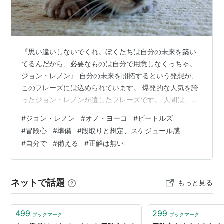
『思い違いしないでくれ。ぼくたちは自分の未来を築い
てるんだから、必要なものは自分で用意しなくっちゃ。
ジョン・レノン』 自分の未来を開拓するという発想が、
このフレーズには込められています。 爆発的な人気を誇
ったジョン・レノンが遺したフレーズです。 人間は、身
の置き所に迷い続けて、一生を終えていくのかも知れま
#
ジョン・レノン
#
オノ・ヨーコ
#
ビートルズ
せん。 冒険心が強い人は、自分のテーマを第一に考え
#
冒険心
#
準備
#
段取りと想定、スケジュール感
て、なりふり構わず、暴れ回ります。 過保護気味な環境
#
自分で
#
備える
#
正解は無い
に身を置く人は、どちらかと言えば依存心が強い人が多
いでしょう。 これらは、両極端なケースです。 でも、多
くの人は、冒険者を傍観しながら、自分の所に流れ着く
ネットで話題
もっと見る
宝物を待ち続けるイメージなのかも知れ…
499
299
ブックマーク
ブックマーク