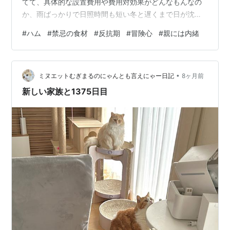
てて、具体的な設置費用や費用対効果がどんなもんなの
か、雨ばっかりで日照時間も短い冬と遅くまで日が沈ま
ない夏とでどれだけの差が出るものなのかとか、色々聞
#
ハム
#
禁忌の食材
#
反抗期
#
冒険心
#
親には内緒
きたいことはありますが、つけたばっかりじゃわかんな
いですよね。 そんでもって、スターマー首相が訪日して
るってニュースでBBCラジオのアナウンサーさんが「高
•
市早苗」って言えなくて「サニィ・タッキィツィ」とか
ミヌエットむぎまるのにゃんとも言えにゃー日記
8ヶ月前
言ってたよ、などとどうでもいい話題くらいしか絞り出
新しい家族と1375日目
せないです。いや？プロなんだから名前くらい失礼…