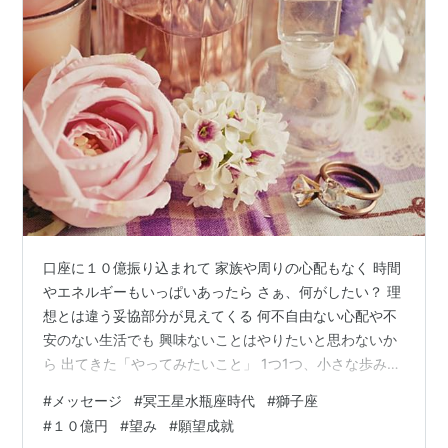
口座に１０億振り込まれて 家族や周りの心配もなく 時間
やエネルギーもいっぱいあったら さぁ、何がしたい？ 理
想とは違う妥協部分が見えてくる 何不自由ない心配や不
安のない生活でも 興味ないことはやりたいと思わないか
ら 出てきた「やってみたいこと」 1つ1つ、小さな歩みで
いいから叶えていこう これでいいや、ではなく これがい
#
メッセージ
#
冥王星水瓶座時代
#
獅子座
い！を人生に集めるの 絶対に無駄にならないから
#
１０億円
#
望み
#
願望成就