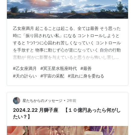
乙女座満月 起こることは起こる、全ては最善 そう思った
時に「振り回されない私」になる コントロールしようと
すると 1つ1つに心囚われ苦しくなっていく コントロール
を手放すと 物事に動じず心が楽になっていく 自分の行動
言動が 何かに影響を与えていると思うから怖いし苦しい
罪悪や後悔も生まれる 全ては最善、天の計らい 物事が流
#
乙女座満月
#
冥王星水瓶座時代
#
最善
れたいように流れさせてあげればいい 全ては幸せにつな
#
天の計らい
#
宇宙の采配
#
流れに身を委ねる
がっているから
•
星たちからのメッセージ
2年前
2024.2.22 月獅子座 【１０億円あったら何がし
たい？】