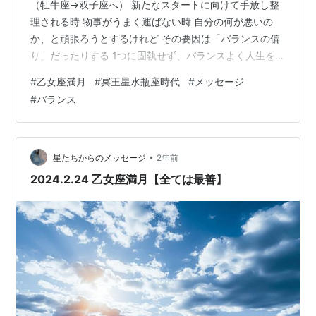
（牡牛座→双子座へ） 新たなスタートに向けて手放し整
理される時 物事がうまく運ばない時 自分の何が悪いの
か、と頑張ろうとするけれど その要因は「バランスの偏
り」だったりする 1つに固執せず、バランスよく人生を乗
りこなして 食う寝る遊ぶ あとは少しの労働を 大切なの
#
乙女座満月
#
冥王星水瓶座時代
#
メッセージ
は「笑顔でいられること」
#
バランス
•
星たちからのメッセージ
2年前
2024.2.24 乙女座満月【全ては最善】