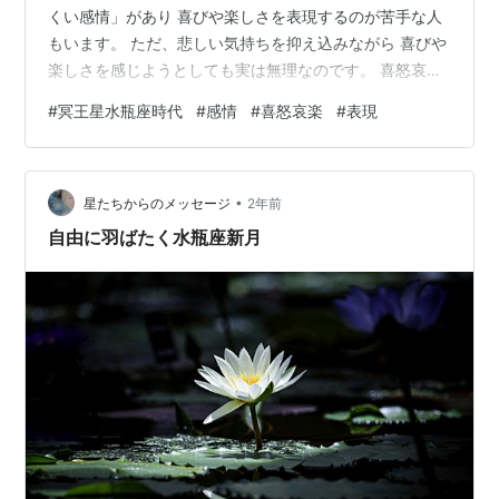
くい感情」があり 喜びや楽しさを表現するのが苦手な人
もいます。 ただ、悲しい気持ちを抑え込みながら 喜びや
楽しさを感じようとしても実は無理なのです。 喜怒哀楽
は全部があって、健全なので 1つでも抑え込み、欠けてし
#
冥王星水瓶座時代
#
感情
#
喜怒哀楽
#
表現
まうと、全体的に感情が出せなくなります。 楽しいこと
をしているのだけど、どこか心から楽しめないという人
は 悲しみを抑え込んで、感じないようにしています。 悲
•
しみが蓄積されると、それは怒りに変わります。 ちゃん
星たちからのメッセージ
2年前
と泣ける、悲しめる。 ちゃんと怒れる、言いたいことを
自由に羽ばたく水瓶座新月
言える。 楽しい、嬉しい…