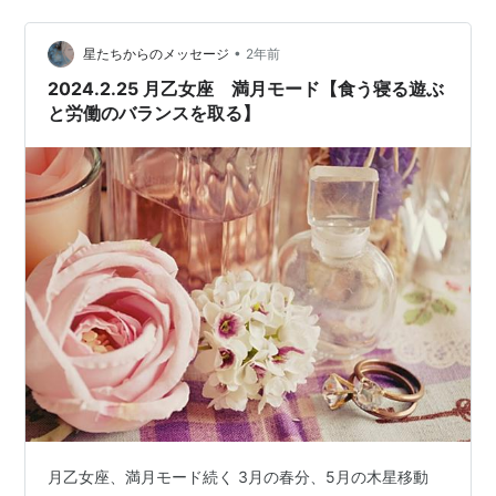
心、何を聞いても答えてくれる賢い感じ、フラッとどこ
かに旅に出るさまは双子座っぽいし誰とでも平等に付き
•
合える感じは天秤座っぽいし禁止や束縛が嫌いで怒って
星たちからのメッセージ
2年前
暴れる（？！w）ところは水瓶座っぽい。（この３つのサ
2024.2.25 月乙女座 満月モード【食う寝る遊ぶ
イン（星座）は全て風のエレメントに属していま…
と労働のバランスを取る】
月乙女座、満月モード続く 3月の春分、5月の木星移動