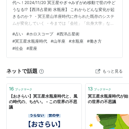
代へ！2024/11/20 冥王星やぎ→みずがめ移動で世の中ど
うなる!?【西洋占星術 水瓶座】 これからどんな変化が起
きるのか？ ・冥王星山羊座時代に作られた既存のシステ
ムが変化していく ・今までは「会社」「出身大学」など
の肩書きが重視されてきた時代だったが、これからは
#
占い
#
ホロスコープ
#
西洋占星術
「個人」が注目される時代になる ・「学歴」「会社名」
#
冥王星水瓶座時代
#
山羊座
#
水瓶座
#
働き方
に捉われず個人の力を発揮しやすくなる ・大学を卒業し
#
社会
#
星座
てちゃんとした企業に勤めてというよりも「その人が何
ができるか」が大事になる 例） →「占い師」といったよ
うな一般的ではない職業も世間から受け入れられやすく
ネットで話題
もっと見る
なる →「…
16
13
ブックマーク
ブックマーク
【おさらい】冥王星水瓶座時代と、風
冥王星水瓶座時代が始ま
の時代の、ちがい。 - この世界の不思
の世界の不思議
議