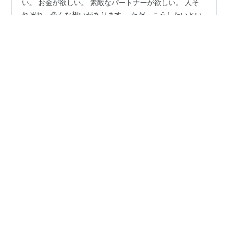
幸せになりたい。 夢を叶えたい。 理想の暮らしがした
い。 お金が欲しい。 素敵なパートナーが欲しい。 人そ
れぞれ、色んな想いがあります。 ただ、こうしたいとい
う想いと現実に開きがあると 「叶わない気持ち」ばかり
がわいてくることも。 自分にできっこない。 私なんて。
お金がかかるから、時間もかかるから。 子どもがいるか
#
冥王星水瓶座時代
#
幸せ
#
現実創造
ら、家族がいるから。 もう年だし。体力がないから。 人
はやらない理由はいくらでも見つかります。 でも、自分
に出来る理由を見つけてあげようとはしません。 そして