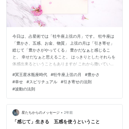
今日は、占星術では「牡牛座上弦の月」です。 牡牛座は
「豊かさ、五感、お金、物質」 上弦の月は「引き寄せ」
総じて「豊かさがやってくる」 豊かだなぁと感じるこ
と。 幸せだなぁと思えること。 はっきりとしたそれらを
体感出来るということもありますが これから撒いていく
と良い豊かさや幸せの種を受け取るかもしれません。 引
#
冥王星水瓶座時代
#
牡牛座上弦の月
#
豊かさ
き寄せる、何かがやってくる、と言うと 奇跡のようなは
#
幸せ
#
スピリチュアル
#
引き寄せの法則
っきりした分かりやすい形を想像する方も多いですが ふ
#
波動の法則
と、やってみようと思ったこと。 何気なく行ってみよう
と思った場所。 なんとなくやった方がいいと感じたこ
と。 これいいよ、と勧められたことなど、豊かさの種は
何気ない瞬間にあったりします…
•
星たちからのメッセージ
2年前
「感じて」生きる 五感を使うということ