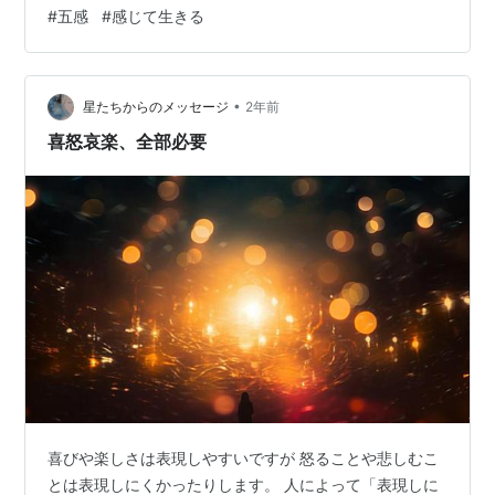
が使えていないと この世界は「殺伐とした辛い世界」に
#
五感
#
感じて生きる
思えてきます。 思考はネガティブです。 頭で考えている
と、だんだん沼に落ちていきます。 でも、そんな時に、
温かなお風呂にいい香りの入浴剤を入れてほっこりして
みると 「まぁ、なんとかなるかもな」と思えたきたりし
•
星たちからのメッセージ
2年前
ます。 美味しいものを食べ…
喜怒哀楽、全部必要
喜びや楽しさは表現しやすいですが 怒ることや悲しむこ
とは表現しにくかったりします。 人によって「表現しに