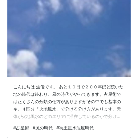
こんにちは 波優です。 あと１０日で２００年ほど続いた
地の時代は終わり、風の時代がやってきます。占星術で
はたくさんの分類の仕方がありますがその中でも基本の
キ、４区分「火地風水」で分ける分け方があります。天
体が火地風水のどのエリアに滞在しているのかで分ける
のですが私にとっての風のエレメントは「自由を愛する
#
占星術
#
風の時代
#
冥王星水瓶座時代
スナフキン」のイメージなんです。 スナフキンの好奇