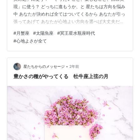
現」に使う？ どっちに進もうか、と 星たちは方向を悩み
中 あなたが決めれば全てはついてくるから あなたが引っ
張ってあげて あなたが心地よい方向を選べば大丈夫だよ
それがあなたの魂の正解なんだ
#
月蟹座
#
太陽魚座
#
冥王星水瓶座時代
#
心地よさが全て
•
星たちからのメッセージ
2年前
豊かさの種がやってくる 牡牛座上弦の月