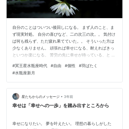
自分のことはついつい後回しになる。 まず人のこと、ま
ず現実対処。 自分の喜びなど、二の次三の次。。 気付け
ば何も残らず、ただ疲れ果てていた。。 そういった方は
少なくありません。 頑張れば幸せになる、耐えればきっ
といつか楽になる。 苦労の先に幸せが待っている、と 辛
い環境の中でじっと春を待っている方もいます。 時には
#
冥王星水瓶座時代
#
自由
#
個性
#
羽ばたく
自分が辛い環境の中にいるのに 人を幸せにしたい、誰か
#
水瓶座新月
の役に立ちたい、誰かを救いたい・助けたい。 そう思う
優しい気持ちが強い方もいますが、どんな時も「まず自
分が幸せになること必須」なのですね。 自分が満たされ
ていないと、好きに生きている人をみて腹が立ちます。
•
星たちからのメッセージ
3年前
自分が人生を楽しんでいない…
幸せは「幸せへの一歩」を踏み出すところから