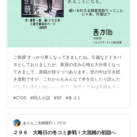
ご挨拶 すっかり寒くなってきましたね。引越などドタバ
タとしておりましたが、新居の住み心地も大分良くなっ
てきまして、原稿が捗りつつあります。世の中は引き続
き激動ですが、これからもみんなで本を出したり読んだ
りしていきたいね……。 さて、当サークルは今回もスペ
ースを頂いております。ときは12/30(火)、コミックマー
#
C105
#
同人小説
#
SF
#
冬コミ
ケット105の2日目です。例年と異なり大晦日ではないの
でご注意ください。 既にアーリー入場チケットは完売し
ているようですが、アニメイト・とらのあな・メロンブ
•
ックス等でリストバンド型参加証を買えば今からでも参
ありんご夫婦旅行
2年前
加できるようですので、ご興味おありの方は是非スペー
２９６ 大晦日の冬コミ参戦！大混雑の初詣へ