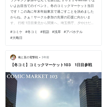
いよお目当てのイベント、冬のコミックマーケット当日
です！この為に年末年始東京で過ごすことを決めました
からね。さぁ！サークル参加の先輩の応援に向かいま
す。 行程 1日目東北から関東へ。埼玉県庁、夕やけだん
だん、カフェ、月島もんじゃ 2日目東京観光。木村屋總
#
コミケ
#
冬コミ
#
初詣
#
浅草
#
アパホテル
本店(レストラン利用)、有楽町のプラネタリウム、帝国ホ
#
大晦日
テル 【イマココ】3日目冬のコミックマーケット参加と
打ち上げ、年越しカウントダウン 4日目宇都宮駅から東
北へ。木村屋總本店(買物)、餃子 ビックサイト 1月1日 ま
ずは腹ごしらえ。大好きな木村屋總本店のあんぱんを食
•
俺と某の電撃戦
3年前
べます。 フランス…
【冬コミ】コミックマーケット103 1日目参戦