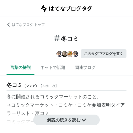
はてなブログ トップ
冬コミ
このタグでブログを書く
言葉の解説
ネットで話題
関連ブログ
冬コミ
(
マンガ
)
【
ふゆこみ
】
冬に開催されるコミックマーケットのこと。
→
コミックマーケット
・
コミケ
・
コミケ参加表明ダイア
ラーリスト
・
夏コミ
解説の続きを読む
コミックマーケット公式サイト