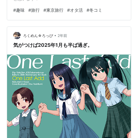
#
趣味
#
旅行
#
東京旅行
#
オタ活
#
冬コミ
•
ろくめん☆ろっぴ
2年前
気がつけば2025年1月も半ば過ぎ。