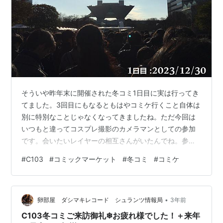
そういや昨年末に開催された冬コミ1日目に実は行ってき
てました。3回目にもなるともはやコミケ行くこと自体は
別に特別なことじゃなくなってきましたね。ただ今回は
いつもと違ってコスプレ撮影のカメラマンとしての参加
です。会いたいレイヤーの相互さんがいたんでね。参考
までに前回参戦したコミケの記事を↓。
#
C103
#
コミックマーケット
#
冬コミ
#
コミケ
arice403s6c7.hatenablog.com リストバンド参加証発売
開始した初日にさっそくアニメイトへ買いに行ってきま
した。ちなみに1日目の午前入場です。 新幹線の中で朝飯
•
を済ませる。鯛めしの駅弁を食べたかったんだけど多分
卵部屋 ダシマキレコード シュランツ情報局
3年前
これだけだと昼飯食う暇がないコミケにおいて絶対昼頃
C103冬コミご来訪御礼❄お疲れ様でした！＋来年