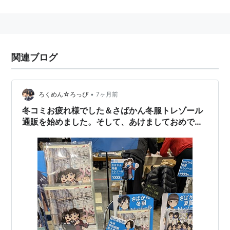
持ち物
マナーを守る清く正しい心
財布(二つ以上にして、帰りの交通費・帰りのチケッ
ト入れ用にバッグの底に用意すると吉）
関連ブログ
チャージ済みSuica(PASMO・TOICA・ICOCA・
KitacaもOK)
•
ろくめん☆ろっぴ
7ヶ月前
合羽 （傘は使うな）
冬コミお疲れ様でした＆さばかん冬服トレゾール
カタログ
通販を始めました。そして、あけましておめでと
夢の地図
うございます！
クリアファイル数枚 （地図やリストを挟んでおく
のに便利）
戦利品入れ （大きめのトートバック辺り 買う量
によって調整）
栄養補給のための食べ物 （カロリーメイトやウィ
ダーなど手軽に食べれるやつ）
飲み物 （水とお茶は厳禁 スポドリとか）