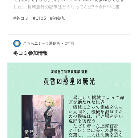
した。 長崎旅行の記事はどうなってんだ?→今日中に書き
終えれたら…許して… ということでこの記事もそんなに
#
冬コミ
#
C105
#
初参加
書くつもりもないけど初参加の感想とか書き残してく と
言ってもですね写真はほぼ無いです。恐らくSNSで探せ
ばいくらでも出てくるでしょうしまあええかな！あとは
•
快晴！感謝！ 午前入場のリストバンドを買ったので9時
こちらエミーラ通信所
2年前
くらいに来てみたら既にこう!!!なんか学生時代の集団行
冬コミ参加情報
動を思い出すかのような…