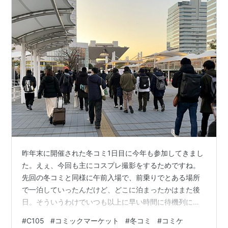
昨年末に開催された冬コミ1日目に今年も参加してきまし
た。えぇ、今回も主にコスプレ撮影をするためですね。
先回の冬コミと同様に午前入場で、前乗りでとある場所
で一泊していったんだけど、どこに泊まったかはまた後
日。そういうわけでいつも以上に早い時間に待機列に並
びました。それでも東側列全体の3分の1辺りの位置に通
#
C105
#
コミックマーケット
#
冬コミ
#
コミケ
されました。東側上写真の朝日はその時の。いつも西側