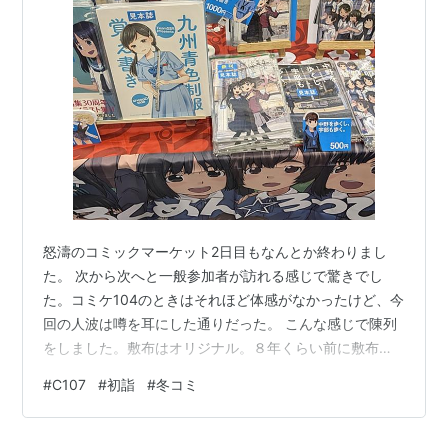
暇つぶしアイテム （携帯ゲーム機、本、漫画等）
ポケットティッシュ
防寒具
カイロ
参考資料：
コミックマーケット対策本部 in VIP
怒濤のコミックマーケット2日目もなんとか終わりまし
た。 次から次へと一般参加者が訪れる感じで驚きでし
た。コミケ104のときはそれほど体感がなかったけど、今
回の人波は噂を耳にした通りだった。 こんな感じで陳列
をしました。敷布はオリジナル。８年くらい前に敷布の
発注をしたのでした。自宅の洗濯機で洗えるみたいだけ
#
C107
#
初詣
#
冬コミ
ど、年に一度クリーニング店にお願いする感じです。 左
手の陳列棚は「コミマのラックン」だったかな。購入し
たときはクラウドファンティングに出ていたものです。