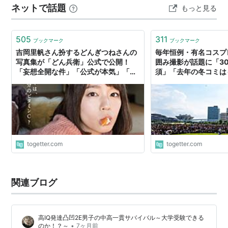
ネットで話題
もっと見る
いまはこれの改良型がPoSuTaでお馴染みのマルダイさん
が販売しております。 PoSuTaも初期バージョンを使って
いるのだけれども長持ちしてい…
505
311
ブックマーク
ブックマーク
吉岡里帆さん扮するどんぎつねさんの
毎年恒例・有名コスプ
写真集が「どん兵衛」公式で公開！
囲み撮影が話題に「3
「妄想全開な件」「公式が本気」「冬
須」「去年の冬コミは
コミにありそう」
た」#C96 #C96コス
togetter.com
togetter.com
関連ブログ
高IQ発達凸凹2E男子の中高一貫サバイバル～大学受験できる
•
のか！？～
7ヶ月前