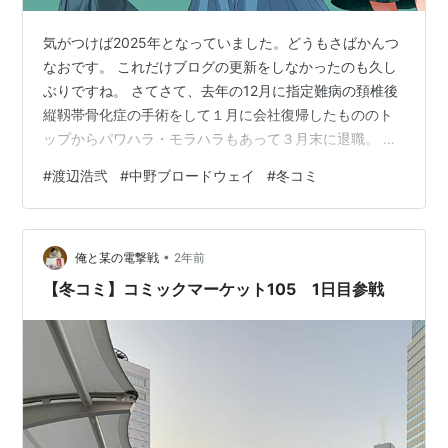
気がつけば2025年となっていました。どうもさばかんつ
なおです。 これだけブログの更新をしなかったのも久し
ぶりですね。 さてさて、去年の12月に指定難病の頚椎後
縦靱帯骨化症の手術をして１月に会社復帰したもののト
ップからパワハラ・モラハラもあって３月末に退職。 そ
のパワハラもあって適応障害など発症して傷病手当申
#
渡辺浩弐
#
中野ブロードウェイ
#
冬コミ
請。他にもさまざまな申請をしないとならない状況もあ
り、精神的にゆっくりと過ごすのは10月あたりまで無理
でしたね。 最終的に落ち着くのは３月上旬です。 はてな
•
ブログ初期の頃は向精神薬の写真を上げていましたけ
俺と某の電撃戦
2年前
ど、気分的にはそれに近い状態に落ちていました。 これ
【冬コミ】コミックマーケット105 1日目参戦
は現在進行形でもあります。 約束が…