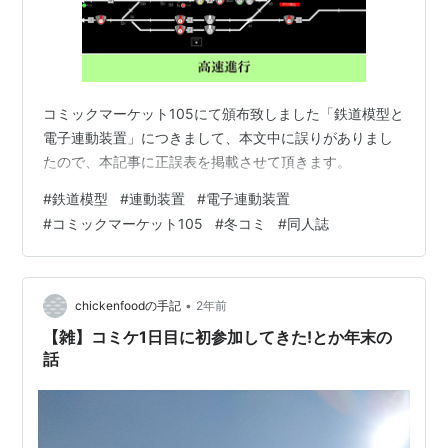
コミックマーケット105にて頒布致しました「鉄道模型と
電子連動装置」につきまして、本文中に誤りがありまし
たので、本記事に正誤表を掲載させて頂きます。
#
鉄道模型
#
連動装置
#
電子連動装置
#
コミックマーケット105
#
冬コミ
#
同人誌
•
chickenfoodの手記
2年前
【雑】コミケ1日目に初参加してきた!とか年末の
話