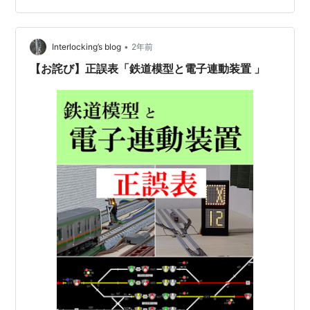
(ビッグサイトのアレのとこ)からの入場だけど今回は撮影
前にサークル参加の相互さんに先に挨拶しとこうと思っ
•
たので、今回は東からの入場にしました。 午前入場だか
Interlocking’s blog
2年前
ら来るの早かったかなと思ったけど、意外と列できてま
【お詫び】正誤表「鉄道模型と電子連動装置 」
した朝日が眩しいにぇ🌅ここから入場まで…