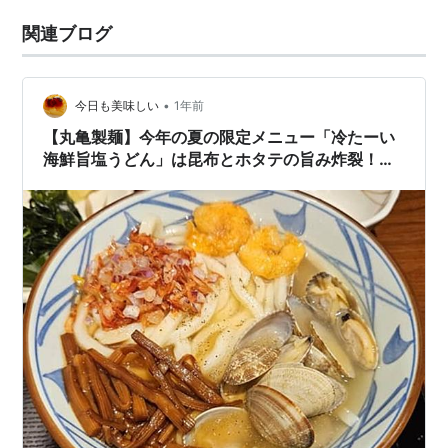
関連ブログ
•
今日も美味しい
1年前
【丸亀製麺】今年の夏の限定メニュー「冷たーい
海鮮旨塩うどん」は昆布とホタテの旨み炸裂！ひ
んやり塩だし海鮮うどんだった