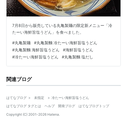
7月8日から販売している丸亀製麺の限定新メニュー「冷
たーい海鮮旨塩うどん」を食べました。
#
丸亀製麺
#
丸亀製麵 冷たーい海鮮旨塩うどん
#
丸亀製麵 海鮮旨塩うどん
#
海鮮旨塩うどん
#
冷たーい海鮮旨塩うどん
#
丸亀製麵 塩だし
関連ブログ
はてなブログ
>
未指定
>
冷たーい海鮮旨塩うどん
はてなブログ タグとは
ヘルプ
開発ブログ
はてなブログトップ
Copyright (C) 2001-
2026
Hatena.