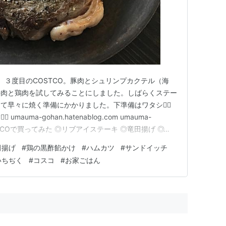
家、３度目のCOSTCO。豚肉とシュリンプカクテル（海
牛肉と鶏肉を試してみることにしました。しばらくステー
早々に焼く準備にかかりました。下準備はワタシ🙋‍♀️
mauma-gohan.hatenablog.com umauma-
om COSTCOで買ってみた ◎リブアイステーキ ◎竜田揚げ ◎鶏も
当 ◎ハムカツ ◎サンドイッチ弁当 ◎オマケ ◎リブアイ
田揚げ
#
鶏の黒酢餡かけ
#
ハムカツ
#
サンドイッチ
近、トレジョで牛肉を買って…
いちぢく
#
コスコ
#
お家ごはん