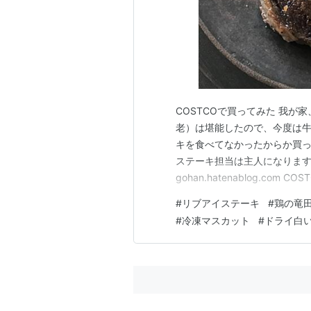
COSTCOで買ってみた 我が
老）は堪能したので、今度は
キを食べてなかったからか買って
ステーキ担当は主人になります🙋‍♂️ u
gohan.hatenablog.c
も肉の黒酢餡かけ ◎とりから弁
#
リブアイステーキ
#
鶏の竜
3枚入りのリブアイを購入。最
#
冷凍マスカット
#
ドライ白