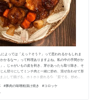
人によっては「えっ？そう？」って思われるかもしれま
がかかるな〜」って料理ありますよね。私の中の手間がか
ケ」。じゃがいもの皮を剥き、芽があったら取り除き、そ
みじん切りにしてミンチ肉と一緒に炒め、混ぜ合わせて形
まぶして揚げる。ホトホト疲れる💦 「茹でる、炒め
んですよ。形成したり卵液やパン粉をまぶすから手も汚れ
豚
#
豚肉の味噌粕漬け焼き
#
コロッケ
間をかけたのに出来上がっても主役感がない🥴 どちら
ん
塩胡椒して焼くだけのステーキの…