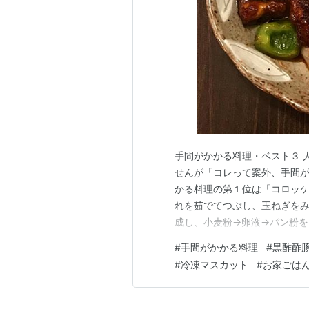
手間がかかる料理・ベスト３ 
せんが「コレって案外、手間
かる料理の第１位は「コロッ
れを茹でてつぶし、玉ねぎを
成し、小麦粉→卵液→パン粉を
る、揚げる」の３工程も入る
#
手間がかかる料理
#
黒酢酢
るしねー。そして、こんなに手
#
冷凍マスカット
#
お家ごは
かというと名脇役的な存在。