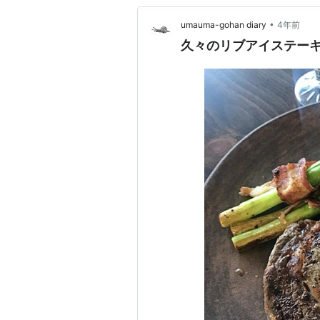
•
umauma-gohan diary
4年前
久々のリブアイステーキ