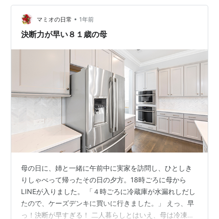
した🐵 子どもを片手で抱っこしながら後ろのコンロにあ
•
たらないようにしつつ壁にひっついて開けていたので一
マミオの日常
1年前
苦労だったのですが、中央開きになりとてもあけやすく
決断力が早い８１歳の母
なりました🤩 どんな間取りでも取り出…
母の日に、姉と一緒に午前中に実家を訪問し、ひとしき
りしゃべって帰ったその日の夕方。18時ごろに母から
LINEが入りました。 「４時ごろに冷蔵庫が水漏れしだし
たので、ケーズデンキに買いに行きました。」 えっ、早
っ！決断が早すぎる！ 二人暮らしとはいえ、母は冷凍食