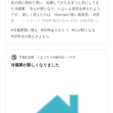
生の頃に初めて買い、結婚してからもずっと共にしてき
た冷蔵庫。 冷えが弱くなり、いよいよ役目を終えたよう
です。 新しく迎えたのは、Hisenseの黒い最新型。 AI搭
載・・ ハイセンス 冷蔵庫 幅59.8cm 450L 自動霜取り
自動製氷 底面排熱 除菌脱臭 リモート操作 静音 右開き 5
#
冷蔵庫買い替え
#
20年ありがとう
#
心が軽くなる
ドア 大容量 HR-DCH450KW ブラッシュドメタルホワイ
#
20年分の埃とさよなら
ト Hisense Amazon 容量は250リットルから450リット
ルに大きくなり、存在感も頼もしさも倍増しました。 中
国メーカーですが、実質は日本某メーカーの型落ち。 さ
らに国からの補助金効…
•
子連れ女医 くまごろうの旅日記
1年前
冷蔵庫が新しくなりました