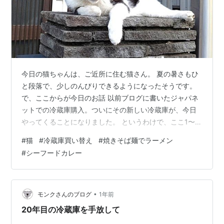
今日の猫ちゃんは、ご近所に住む猫さん。 夏の暑さもひ
と段落で、少しのんびりできるようになったそうです。
で、ここからが今日のお話 以前ブログに書いたジャパネ
ットでの冷蔵庫購入。ついにその新しい冷蔵庫が、今日
やってくることになりました。 というわけで、ここ1〜2
週間は「冷蔵庫の中身を食べきろう週間」でした。…結
#
猫
#
冷蔵庫買い替え
#
焼きそば麺でラーメン
果、ちょっと食べすぎて、体重が増えてしまったのは内
#
シーフードカレー
緒です。😭 昨日は、冷蔵庫の食材を使い切る“最後の晩
餐”の日。お昼はシーフードカレーを作りました。 材料
は、冷凍庫に眠っていたご飯、業務スーパーで買った使
いかけのシーフード、そして冷蔵庫の玉ねぎ。昼間はひ
•
モンクさんのブログ
1年前
とりだったので、一人分だけ作って食べ…
20年目の冷蔵庫を手放して