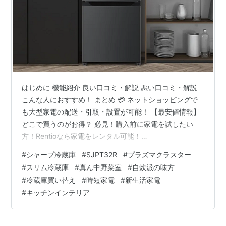
はじめに 機能紹介 良い口コミ・解説 悪い口コミ・解説
こんな人におすすめ！ まとめ 💳 ネットショッピングで
も大型家電の配送・引取・設置が可能！ 【最安値情報】
どこで買うのがお得？ 必見！購入前に家電を試したい
方！Rentioなら家電をレンタル可能！
shopping.yahoo.co.jp www.rakuten.co.jp
#
シャープ冷蔵庫
#
SJPT32R
#
プラズマクラスター
www.amazon.co.jp はじめに 「キッチンが狭くて大きな
#
スリム冷蔵庫
#
真ん中野菜室
#
自炊派の味方
冷蔵庫は置けないけれど、自炊はしっかり楽しみた
#
冷蔵庫買い替え
#
時短家電
#
新生活家電
い……」 「まとめ買いした野菜がすぐにしなびてしまう
#
キッチンインテリア
のが悩み……」 そんな理想と現実のギャップを埋めてく
れるのが、シャープの「SJ-PT32R-W（マット…