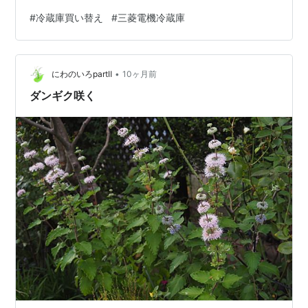
蒔いた小カブも発芽しました、間引きがてら味噌汁の具
#
冷蔵庫買い替え
#
三菱電機冷蔵庫
にします 去年のブログに、ベニバナトキワマンサクのそ
ばで一株だけ咲いていたリコリス（オーレア）を来年は
場所を変えて仲間も増やしてあげよう、とかなんとか書
•
いていたみたいだけれど、すっかり忘れていました今年
にわのいろpartⅡ
10ヶ月前
もさびしくひっそりと・・ 夏の間は縮んだようになって
ダンギク咲く
色も褪せていたコリウス（ときめきリ…