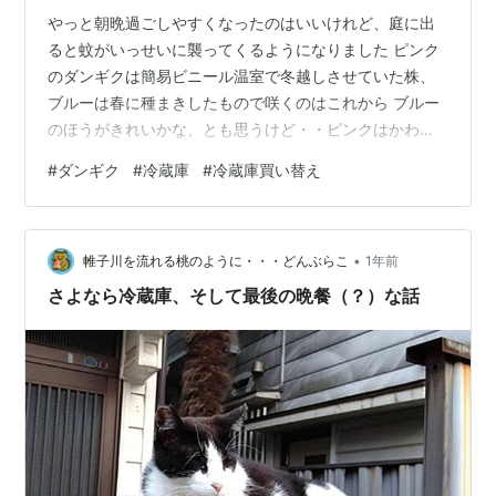
やっと朝晩過ごしやすくなったのはいいけれど、庭に出
ると蚊がいっせいに襲ってくるようになりました ピンク
のダンギクは簡易ビニール温室で冬越しさせていた株、
ブルーは春に種まきしたもので咲くのはこれから ブルー
のほうがきれいかな、とも思うけど・・ピンクはかわい
い だんだんダンギク、キクの仲間ではなくてシソ科 道路
#
ダンギク
#
冷蔵庫
#
冷蔵庫買い替え
から見た10/3現在の庭ジニアはうどん粉病が進行中なの
で、今月いっぱい持つかどうか・・白っぽい花はマリー
ゴールド 切り戻しておいたジニア・ダブルプロフュージ
•
ョン、一ヶ月ぶりに一斉に咲くこれはうどん粉病にはか
帷子川を流れる桃のように・・・どんぶらこ
1年前
からないみたいです コキアはまだ色づいていません下で
さよなら冷蔵庫、そして最後の晩餐（？）な話
咲いているペンタスは20センチ程度…