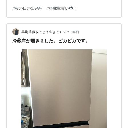
品をかなりストックしているタイプなので、冷蔵庫は大
#
母の日の出来事
#
冷蔵庫買い替え
きめ。 そういえば、あの冷蔵庫…買ったときから冷凍庫
の調子が悪かった気がする。 「何年使ったの？」と聞い
てみると、 「１７年」 ……それはもう、よく頑張ったと
•
言うしかない。 それを聞いた姉が一言。 「うちの冷蔵
早期退職さてどう生きてく？
2年前
庫、もう１８年だけど大丈夫かな？」 いや、ちょっと待
冷蔵庫が届きました。ピカピカです。
って。電化製品って、基本10…