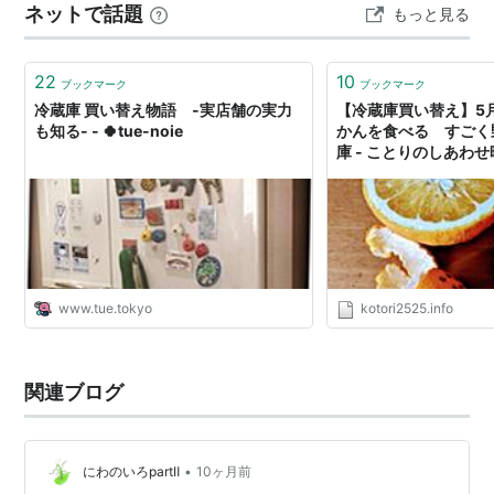
ネットで話題
もっと見る
22
10
ブックマーク
ブックマーク
冷蔵庫 買い替え物語 -実店舗の実力
【冷蔵庫買い替え】5
も知る- - 🍀tue-noie
かんを食べる すごく
庫 - ことりのしあわ
www.tue.tokyo
kotori2525.info
関連ブログ
•
にわのいろpartⅡ
10ヶ月前