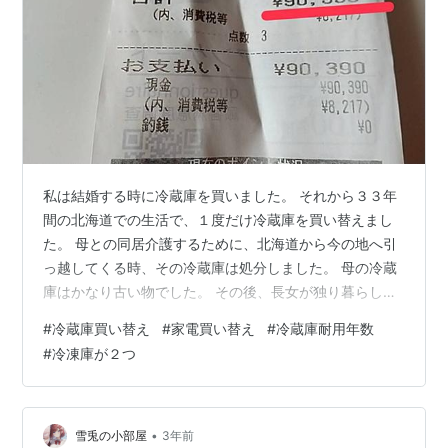
私は結婚する時に冷蔵庫を買いました。 それから３３年
間の北海道での生活で、１度だけ冷蔵庫を買い替えまし
た。 母との同居介護するために、北海道から今の地へ引
っ越してくる時、その冷蔵庫は処分しました。 母の冷蔵
庫はかなり古い物でした。 その後、長女が独り暮らしで
使っていた冷蔵庫をもらい受けましたが、結局２０２２
#
冷蔵庫買い替え
#
家電買い替え
#
冷蔵庫耐用年数
年に冷蔵庫を買い替えました。 www.betty0918.biz いろ
#
冷凍庫が２つ
いろ割り引いてもらって、冷蔵庫の処分料金も含めて、
９０,３９０円（税込）でした。 ４ドアの冷蔵庫を買った
のは初めてです。 冷凍庫が２つあるのはいいですね。 今
現在、冷凍庫のひとつは、おまごちゃんの離乳食でいっ
•
雪兎の小部屋
3年前