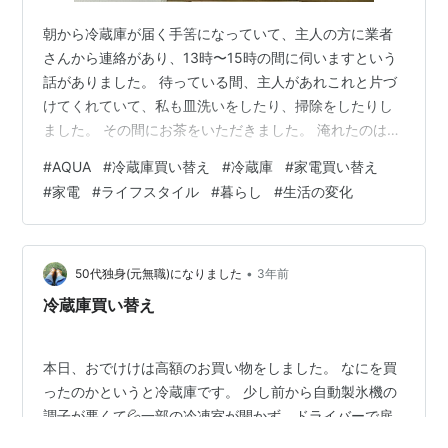
朝から冷蔵庫が届く手筈になっていて、主人の方に業者
さんから連絡があり、13時〜15時の間に伺いますという
話がありました。 待っている間、主人があれこれと片づ
けてくれていて、私も皿洗いをしたり、掃除をしたりし
ました。 その間にお茶をいただきました。 淹れたのはル
ピシアのほうじ茶・鬼の焙煎で、森永ビスケットのムー
#
AQUA
#
冷蔵庫買い替え
#
冷蔵庫
#
家電買い替え
ンライトといただきました。 森永製菓 ムーンライト 14
#
家電
#
ライフスタイル
#
暮らし
#
生活の変化
枚×5個 森永製菓 Amazon それからしばらく、私は不調
で部屋で休むことになり、その間に主人が大物の家具な
どを端に寄せてくれて、起きてきてぼーっとしながらお
茶をしたくなって、主人が半ば呆れる中、桜モチーフの
•
50代独身(元無職)になりました
3年前
冷茶グラスにお茶を注いで…
冷蔵庫買い替え