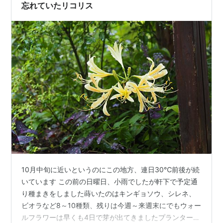
忘れていたリコリス
10月中旬に近いというのにこの地方、連日30℃前後が続
いています この前の日曜日、小雨でしたが軒下で予定通
り種まきをしました蒔いたのはキンギョソウ、シレネ、
ビオラなど8～10種類、残りは今週～来週末にでもウォー
ルフラワーは早くも4日で芽が出てきましたプランターに