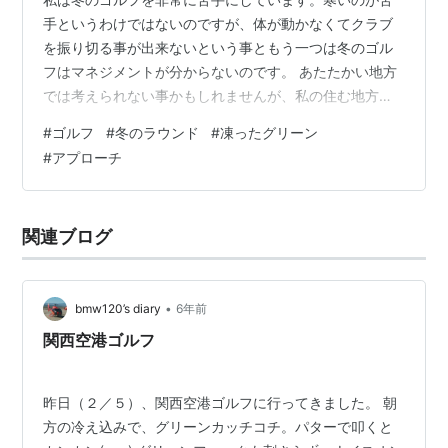
手というわけではないのですが、体が動かなくてクラブ
を振り切る事が出来ないという事ともう一つは冬のゴル
フはマネジメントが分からないのです。 あたたかい地方
では考えられない事かもしれませんが、私の住む地方で
はティーイングエリアが凍りティーペグが刺さらない、
#
ゴルフ
#
冬のラウンド
#
凍ったグリーン
朝一番はグリーンが完全に凍りボールが弾んでしまうと
#
アプローチ
いう事が起こります。 「こんな状態では良いスコアでラ
ウンドする事は無理だろう」と私は少し諦めモードでラ
ウンドしているのですが、こんな状況でも良いスコアで
関連ブログ
ラウンドしてくる人もいるのです。 「いったいどうやっ
ているんだ？」と思い、今回はそんな状況でも良…
•
bmw120’s diary
6年前
関西空港ゴルフ
昨日（２／５）、関西空港ゴルフに行ってきました。 朝
方の冷え込みで、グリーンカッチコチ。パターで叩くと