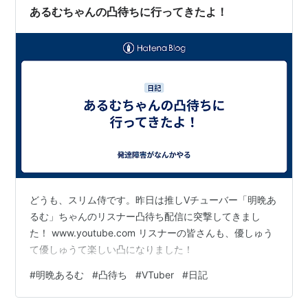
【#兎田ぺこら6周年】マミーと6周年記…
あるむちゃんの凸待ちに行ってきたよ！
どうも、スリム侍です。昨日は推しVチューバー「明晩あ
るむ」ちゃんのリスナー凸待ち配信に突撃してきまし
た！ www.youtube.com リスナーの皆さんも、優しゅう
て優しゅうて楽しい凸になりました！
#
明晩あるむ
#
凸待ち
#
VTuber
#
日記