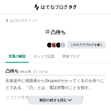
はてなブログ トップ
凸待ち
このタグでブログを書く
言葉の解説
ネットで話題
関連ブログ
凸待ち
(
ウェブ
)
【
とつまち
】
生放送中に視聴者からSkypeがかかってくるのを待つこ
とである。「凸」とは、電話突撃のことを指す。
ニコニコ生放送、USTREAMなどで使われる。
解説の続きを読む