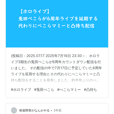
(投稿日：2025.07.17 2025年7月16日 23:30～、ホロラ
イブ3期生の兎田ぺこらが6周年カウントダウン配信を行
いました。 その配信の中で7月17日に予定していた6周年
ライブを延期する理由とその代わりにぺこらマミーと凸
待ち配信をすることを発表しました。約半年ぶりのぺこ
らマミーの登場にリスナー（野うさぎ）は歓喜しまし
#
ホロライブ
#
兎田ぺこら
#
ぺこらマミー
#
凸待ち
た。 7月17日に行われることになったぺこらマミーとの
凸待ち配信にははたしてどのホロメンが凸しに来るのか
期待が高まっています。 6周年カウントダウン配信のア
•
ーカイブはこちら www.youtube.com 7月17日 21:00～
発達障害がなんかやる
3年前