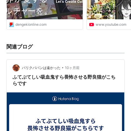
dengekionline.com
www.youtube.com
関連ブログ
•
パリクパパンは遠かった
10ヶ月前
ふてぶてしい吸血鬼すら畏怖させる野良猫がこち
らです