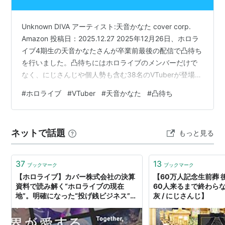
Unknown DIVA アーティスト:天音かなた cover corp.
Amazon 投稿日：2025.12.27 2025年12月26日、ホロラ
イブ4期生の天音かなたさんが卒業前最後の配信で凸待ち
を行いました。凸待ちにはホロライブのメンバーだけで
なく、にじさんじや個人勢も含む38名のVTuberが登場し
ました。 この凸待ち配信を視聴したリスナーからは、
#
ホロライブ
#
VTuber
#
天音かなた
#
凸待ち
「何でこんなに愛されてる人が辞めなきゃいけないん
だ」 「切り抜きできない、全部が見どころ」 「かなたそ
がみんなと分け隔てなく優しく接して愛されてる証拠だ
ネットで話題
もっと見る
と再確認できた」 「海外勢や箱外からも来てくれて人望
あるなぁ」 「最高の凸待ちだった」…
37
13
ブックマーク
ブックマーク
【ホロライブ】カバー株式会社の決算
【60万人記念生前葬 
資料で読み解く“ホロライブの現在
60人来るまで終わら
地”。明確になった“投げ銭ビジネス”か
灰 / にじさんじ】
らの脱却、「YAGOO凸待ち」に繋が
る新たな施策も？