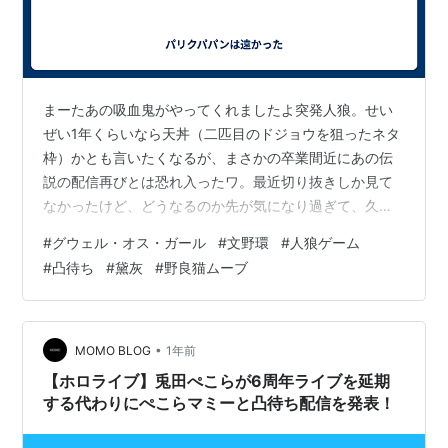
まーたあの吸血鬼がやってくれましたよ突発人狼。せい
ぜい1年くらいなら天丼（二匹目のドジョウを狙ったネタ
枠）かとも言いたくなるが、まさかの卒業間近にあの伝
説の配信再びとは恐れ入ったワ。最近切り抜きしか見て
なかったけど、どうなるのか先が気になり過ぎて、久々
に全編通りしてみてしまいましたよと。 にしても、一度
#
グウェル・オス・ガール
#
文野環
#
人狼ゲーム
あのハードシップを経験しただけあってこの野良猫、面
#
凸待ち
#
黛灰
#
野良猫ムーブ
構えが違う。まさかの突発but上から目線の招集で、グウ
ェルすら困惑させるとはさすがである(・∀・) 実は5年前
のこの人狼では文野環1人しか集まらず、当然というか人
狼が成立しなかったのだけれども、それで「一人しか集
•
MOMO BLOG
1年前
まらなかったので人狼ゲームはお流れ…
【ホロライブ】兎田ぺこらが6周年ライブを延期
する代わりにぺこらマミーと凸待ち配信を発表！