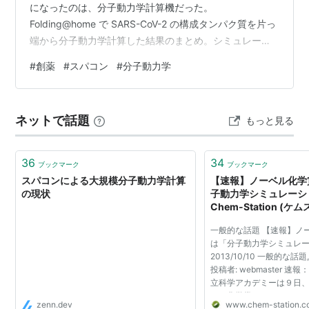
になったのは、分子動力学計算機だった。
Folding@home で SARS-CoV-2 の構成タンパク質を片っ
端から分子動力学計算した結果のまとめ。シミュレーシ
ョン時間は延べ 0.1 秒相当に。nature chemistry: SARS-
#
創薬
#
スパコン
#
分子動力学
CoV-2 simulations go exascale to predict dramatic
spike opening and cryptic pockets across the
proteomehttps://t.…
ネットで話題
もっと見る
36
34
ブックマーク
ブックマーク
スパコンによる大規模分子動力学計算
【速報】ノーベル化学賞
の現状
子動力学シミュレーショ
Chem-Station (ケム
一般的な話題 【速報】ノー
は「分子動力学シミュレ
2013/10/10 一般的な
投稿者: webmaster 
立科学アカデミーは９日
ベル化学賞のをマーティ
zenn.dev
www.chem-station.
ストラスブール大学）、