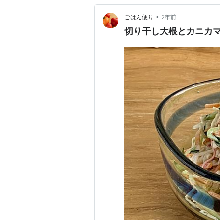
•
ごはん便り
2年前
切り干し大根とカニカ