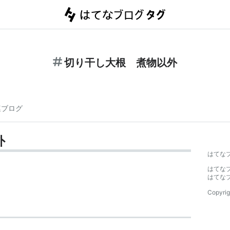
切り干し大根 煮物以外
連ブログ
外
はてな
はてな
はてな
Copyrig