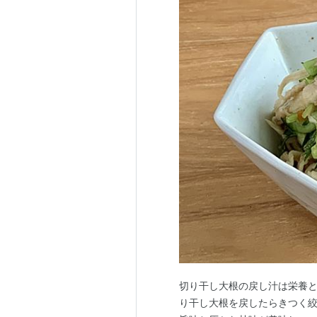
切り干し大根の戻し汁は栄養
り干し大根を戻したらきつく