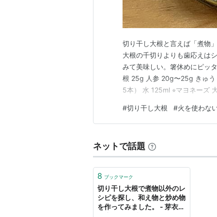
切り干し大根と言えば「煮物
大根の千切りよりも歯応えは
みて美味しい。箸休めにピッタ
根 25g 人参 20g〜25g き
5本） 水 125ml ⭐︎マヨネーズ
ごま油 小さじ1/2 醤油 数
#
切り干し大根
#
火を使わな
大根を入れて手で軽く揉むよ
ネットで話題
8
ブックマーク
切り干し大根で煮物以外のレ
シピを探し、和え物と炒め物
を作ってみました。 - 芽衣子
の生活発見ブログ