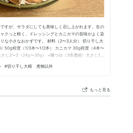
」ですが、サラダにしても美味しく召し上がれます。生の
シャクっと軽く、ドレッシングとカニカマの旨味がよく染
リな小さなおかずです。 材料（2〜3人分） 切り干し大
ゅうり 50g程度（1/3本〜1/2本） カニカマ 30g程度（4本〜
 大さじ2〜3（24g〜30g） ⭐︎麺つゆ（2倍濃縮）大さじ1 ⭐︎
的 作り方 ボウルにたっぷりの水（分量外）を張り、切り干し
い
#
切り干し大根 煮物以外
うにさっと洗って直ぐに水を捨て、切…
もっと見る