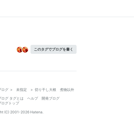
このタグでブログを書く
ブログ
>
未指定
>
切り干し大根 煮物以外
ブログ タグとは
ヘルプ
開発ブログ
ブログトップ
ht (C) 2001-
2026
Hatena.