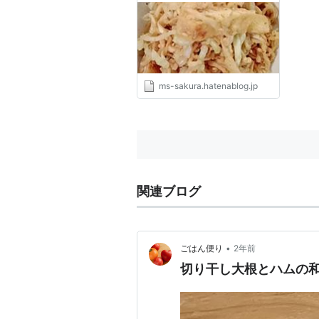
ms-sakura.hatenablog.jp
関連ブログ
•
ごはん便り
2年前
切り干し大根とハムの