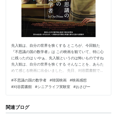
先入観は、自分の世界を狭くする ところが、今回観た
『不思議の国の数学者』は この映画を観ていて、特に心
に残ったのは いやぁ、先入観というのは怖いものですね
先入観は、自分の世界を狭くする そんなことを、あらた
めて感じる映画に出会いました。 先日、刈谷図書館で上
映された韓国映画『不思議の国の数学者』を観てきまし
#
不思議の国の数学者
#
韓国映画
#
映画感想
た。 正直に言うと、これまで韓国映画に対して、おさぴ
#
刈谷図書館
#
シニアライフ実験室
#
おさぴー
ーはあまり良い印象を持っていませんでした。なんとな
く表現が強そうだとか、重たい作品が多そうだとか、そ
んな勝手なイメージを持っていたのです。 でも、それは
関連ブログ
映画そのものの問題ではなく、私自身の中にあった思い
込みでした。観てもいないのに、わかっ…