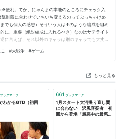
me8便利。てか、にゃんまの本能のところにチェック入
出撃制限に合わせていちいち変えるのってぶっちゃけめ
くまでも個人の感想）そういう人は↑のような編成を組め
人的に、重要（絶対編成に入れるべき）なのはサテライト
。逆に言えば、それ以外のキャラは別のキャラでも大丈夫
れるときに大切なのは、レアリティーと、値段が似通っ
んこ
#
大戦争
#
ゲーム
す。なぜかという大体わかるかもしれませんが、宇宙編で
レアリテ制限と、値段制限…
もっと見る
661
ブックマーク
ブックマーク
でわかるGTD（初回
1月スタート大河撮り直し間
に合わない 沢尻容疑者 初
回から登場「最悪中の最悪」
（スポニチアネックス） -
Yahoo!ニュース