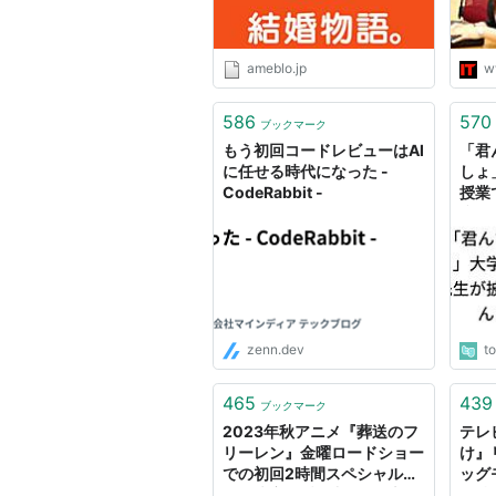
ameblo.jp
w
586
570
ブックマーク
もう初回コードレビューはAI
「君
に任せる時代になった -
しょ
CodeRabbit -
授業
痺れ
を…
zenn.dev
t
465
439
ブックマーク
2023年秋アニメ『葬送のフ
テレ
リーレン』金曜ロードショー
け』
での初回2時間スペシャル放
ッグ
送が決定！2話以降は日本テ
た特