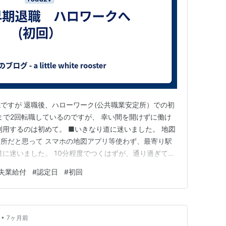
ですが 退職後、ハローワーク(公共職業安定所）での初
まで2回転職しているのですが、 幸い間を開けずに働け
利用するのは初めて。 ■いきなり道に迷いました。 地図
所だと思って スマホの地図アプリ等使わず、最寄り駅
道に迷いました。 10分程度でつくはずが、通り過ぎてい
くらいかかった。。 道幅とか、建物のイメージとか、想像
失業給付
#
認定日
#
初回
らった書類に記入して2Fへ、 今回、会社都合の退職1.
…
•
7ヶ月前