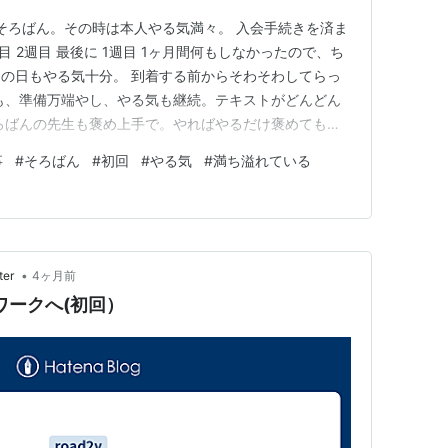
そろばん。その時は本人やる気満々。 入会手続きを済ま
目 2週目 最後に 1週目 1ヶ月間何もしなかったので、ち
の日もやる気十分。 到着する前からそわそわしてらっ
も、準備万端やし、やる気も継続。テキストがどんどん
ろばんの先生も褒め上手で。やればやるだけ褒めてもら
進みますわな、というかんじでした。 見学できるのは
事
#
そろばん
#
初回
#
やる気
#
満ち溢れている
でも一緒にいなくても、今はやる気に満ち溢れているから
しくなってくる…
•
ter
4ヶ月前
ワークへ(初回）