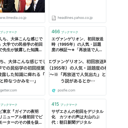
ww.itmedia.co.jp
headlines.yahoo.co.jp
466
ブックマーク
ブックマーク
んち、大体こんな感じで
エヴァンゲリオン、初回放送
」大学での民俗学の初回
時（1995年）の人気・話題
で先生が披露した知識に
度の検証〜※「再放送で人気
る「なんと粋なつかみ
出た」という説があるとか…
」
(2ページ目) - Togetter
ogetter.com
posfie.com
415
ブックマーク
ブックマーク
ビ東京『ガイアの夜明
サザエさんの初回をデジタル
リニューアル後初回でビ
化 カツオの声は大山のぶ
モーターのその後を扱っ
代：朝日新聞デジタル
集「そんな事が許される