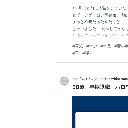
1ヶ月ほど前に体験をしていた
せて、いざ、習い事開始。 1週
ょっと不安だったんだけど、こ
しゃいました。 到着してから
と進んでいっていました。 そ
ってる年長。そりゃ、どんどん
#
育児
#
年少
#
年長
#
習い
基本的にこの初回だけ。まぁ
#
玉
#
弾く
あんまり、心配ないかな。 難
road2vのブログ - a little white roos
58歳、早期退職 ハロ