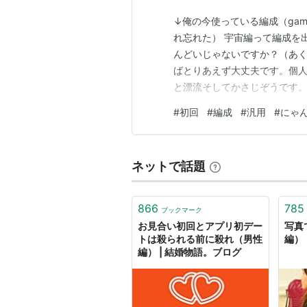
↓俺の今使っている編成（ga
れ忘れた） 宇宙編って編成を
んどいじゃないですか？（あ
ばとりあえず大丈夫です。個
と漂流そしてかさじぞうです
です。 そして他のキャラを入
#
初回
#
編成
#
汎用
#
にゃ
ているものは入れないことで
の出撃制限で一番鬱陶しいのは
ネットで話題
866
785
ブックマーク
お見合い初回とアプリ初デー
写真
トは殺られる前に殺れ（男性
編）
編） | 結婚物語。ブログ