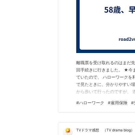
離職票を受け取れるのはまだ先
回手続きに行きました。 ★今
ていたので、 ハローワークを
で見たときに、分かりやすい場
から歩いて行ったのですが、 
てかつ遠回りしていて 30分
#
ハローワーク
#
雇用保険
#
と違いました。 ■受付から、も
給付制限（待期後の2ヶ月）が 
TVドラマ感想 （TV drama blog）