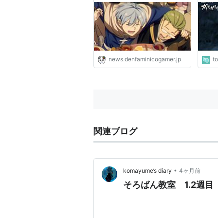
レビ新アニメ枠にて放送、最
んだ
新PVも公開
news.denfaminicogamer.jp
t
関連ブログ
•
komayume’s diary
4ヶ月前
そろばん教室 1.2週目