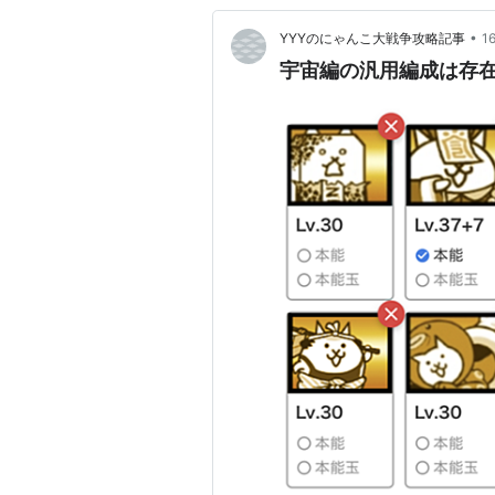
•
YYYのにゃんこ大戦争攻略記事
1
宇宙編の汎用編成は存