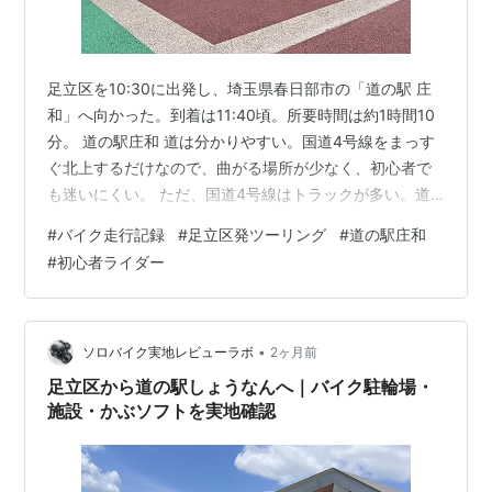
足立区を10:30に出発し、埼玉県春日部市の「道の駅 庄
和」へ向かった。到着は11:40頃。所要時間は約1時間10
分。 道の駅庄和 道は分かりやすい。国道4号線をまっす
ぐ北上するだけなので、曲がる場所が少なく、初心者で
も迷いにくい。 ただ、国道4号線はトラックが多い。道
自体は単純だが、走っていて楽というより、交通量に慣
#
バイク走行記録
#
足立区発ツーリング
#
道の駅庄和
れる練習に近い。 道の駅庄和に着くと、バイク置き場は
#
初心者ライダー
空いていた。車もそれなりに停まっていたが、台数の割
には施設内の人はまばら。 トイレ休憩や小休止には使い
やすい場所だと思う。駐車場も分かりやすく、施設にも
入りやすい。国道4号線を北上する途中で一度休む場所と
•
ソロバイク実地レビューラボ
2ヶ月前
しては、かなり使いやすい…
足立区から道の駅しょうなんへ｜バイク駐輪場・
施設・かぶソフトを実地確認