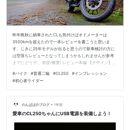
昨年晩秋に納車されたCLも気付けばオドメーターは
3500kmを超えたので一本レビューを書こうと思いま
す、じきに25年モデルが出ると思うので新車検討の方に
は型落ちレビューとなってしまうかもしれませんが参考
までにどうぞ。 前提(概要) レビュー本編 【デザイン】
✨4 【エンジン性能】✨5 【走行性能】✨4 【取り回し】
#
バイク
#
普通二輪
#
CL250
#
インプレッション
✨2 【燃費】✨5 【価格】✨3 【総評】✨4 これはスーパ
#
初心者ライダー
ーカブ250？ 【積載性】✨4 【故障の心配の無い枯れた
システム】✨5 【高速で100km/h巡航できるパワーと安
定性】✨5 【周囲を威圧しない見た目と音】✨5 【燃費そ
の他ランニングコストの安さ】✨4 これがスーパーカブ
•
のんぱぱのブログ
1年前
2…
愛車のCL250ちゃんにUSB電源を装備しよう！