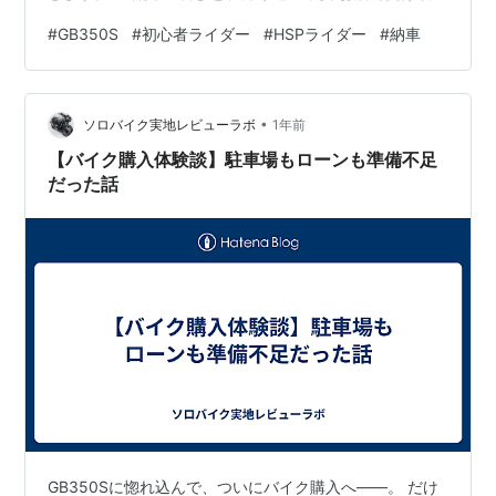
て、いざ出発！ …のはずが、いきなり「え、どっちに走
#
GB350S
#
初心者ライダー
#
HSPライダー
#
納車
れば家…？」と迷うところからスタート（笑） ナビを見
る余裕がねぇ！ 見たとしても、車線を変える余裕がね
ぇ！ 右折と左折の分かれ道があれば、とりあえず左折し
•
てしまう！ 嬉しいはずの納車日なのに、頭の中はプチパ
ソロバイク実地レビューラボ
1年前
ニック。 でも、それも含めて最初の一歩だと思っていま
【バイク購入体験談】駐車場もローンも準備不足
す。 ■ しばらく…
だった話
GB350Sに惚れ込んで、ついにバイク購入へ――。 だけ