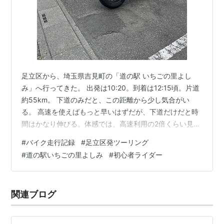
足立区から、埼玉県吉見町の「道の駅 いちごの里よし
み」へ行ってきた。 出発は10:20。到着は12:15頃。片道
約55km。 下道のみだと、この距離から少し気合がい
る。 高速を使えばもっと早いはずだが、下道だけだと時
間はかなり伸びる。体感では、高速利用の2倍くらい見て
おいた方がよさそう。 道の駅庄和やアグリパークゆめす
#
バイク走行記録
#
足立区発ツーリング
ぎとより、明らかに一段遠い。初心者の慣らし運転とし
#
道の駅いちごの里よしみ
#
初心者ライダー
ては成立するが、少し気合は必要。 これくらい走ると、
目的地に着いた時点で「よし、来たな」という感じがあ
る。 道の駅いちごの里よしみには、バイク専用駐輪場が
関連ブログ
あった。台数は6〜7台分くらい。 いちごの里よしみバイ
ク駐輪場 施設は、物産…