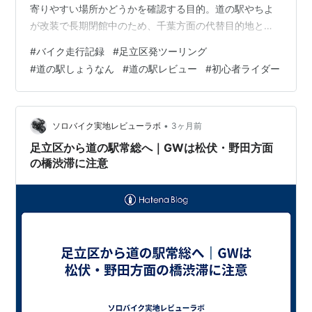
寄りやすい場所かどうかを確認する目的。道の駅やちよ
が改装で長期閉館中のため、千葉方面の代替目的地とし
て使えるかも見ておきたかった。 道の駅しょうなんバイ
#
バイク走行記録
#
足立区発ツーリング
ク駐輪場 現地に着くと、建物はかなり大きく、駐車場も
#
道の駅しょうなん
#
道の駅レビュー
#
初心者ライダー
広い。バイクは自転車置き場に近い場所へ駐車した。 施
設内では、近くで採れた野菜などが多く販売されてい
た。直売所としての規模もあり、買い物目的の利用者も
多い。広場やベンチもあり、ツーリング途中の休憩場所
•
ソロバイク実地レビューラボ
3ヶ月前
としては使いやすい。 建物の外…
足立区から道の駅常総へ｜GWは松伏・野田方面
の橋渋滞に注意