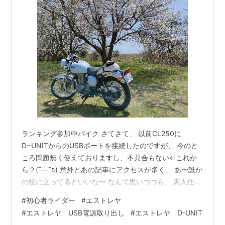
ランキング参加中バイク さてさて、 以前CL250に
D−UNITからのUSBポートを接続したのですが、 今のと
ころ問題無く使えておりますし、不具合もない←これか
ら？(¯―¯٥) 意外とあの記事にアクセスが多く、 あ〜誰か
の役に立ってるといいな〜 なんて思いつつも、 素人仕事
だから大丈夫かな〜 と不安もあったりです でも、⚠注意
#
初心者ライダー
#
エストレヤ
⚠って書いたし大丈夫、たぶん まあ、そんなこんなで、
#
エストレヤ USB電源取り出し
#
エストレヤ D-UNIT
今回は同じノリでエストレヤちゃんに、同じことをやっ