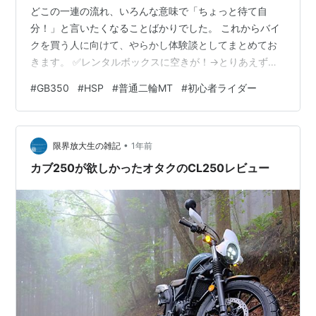
どこの一連の流れ、いろんな意味で「ちょっと待て自
分！」と言いたくなることばかりでした。 これからバイ
クを買う人に向けて、やらかし体験談としてまとめてお
きます。 ✅レンタルボックスに空きが！→とりあえず確
保！ まずは嬉しい話。 「バイクを置く場所どうしよ
#
GB350
#
HSP
#
普通二輪MT
#
初心者ライダー
う…」と不安に思っていたところ、近所のレンタルバイ
クボックスにまさかの空きが！ これはチャンス！とすぐ
に仮申し込み。 「これでもう、あとはバイクを買うだけ
•
だ！」 …という思考が、すでに若干フライングだったと
限界放大生の雑記
1年前
後で気づきます。 ✅レッドバロンで運命の出会い バイク
カブ250が欲しかったオタクのCL250レビュー
探しにレッドバロンへ。 金利が高…