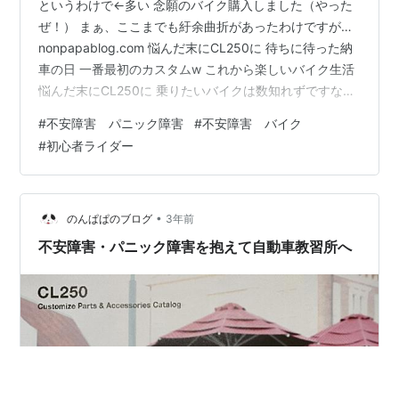
というわけで←多い 念願のバイク購入しました（やった
ぜ！） まぁ、ここまでも紆余曲折があったわけですが…
nonpapablog.com 悩んだ末にCL250に 待ちに待った納
車の日 一番最初のカスタムw これから楽しいバイク生活
悩んだ末にCL250に 乗りたいバイクは数知れずですな〜
金額と折合いつけるも良し 乗りたいバイクに真っ直ぐも
#
不安障害 パニック障害
#
不安障害 バイク
良し 自分の力量に合わせるも良し ………決まらんよ(_`Д
#
初心者ライダー
´)_ｸｯｿｫｫｫｫｫ!! そんなこんなで、 ずっと悩んでは雑誌を眺
めを繰り返しでしたね〜(¯―¯٥) ひと月たっぷり悩んだ結
果←短い 私が決めたのは CL250 でございます 一番の決
め手は新車と言…
•
のんぱぱのブログ
3年前
不安障害・パニック障害を抱えて自動車教習所へ