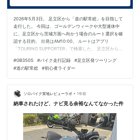
2026年5月3日。 足立区から「道の駅常総」を目指して
走行した。 今回は、ゴールデンウィークや大型連休中
に、足立区から茨城方面へ向かう場合のルート選択を確
認する目的。 出発はAM10:00。 ルートはアプリ
「TOURING SUPPORTER」で検索した。 足立区からま
っすぐ北上し、越谷レイクタウン付近を通過。 その後、
#
GB350S
#
バイク走行記録
#
足立区発ツーリング
松伏方面から中川、江戸川を越えて野田方面へ抜けるル
#
道の駅常総
#
初心者ライダー
ート。 地図上ではシンプルに見える。 ただ、実際に走っ
てみると、大型連休中はかなり厳しいルートだった。 ま
ず、越谷レイクタウン付近。 駐車場に入る車で周辺道路
が混雑していた。 ここは大型商業施設なので、連休中に
•
ソロバイク実地レビューラボ
1年前
混むのは想定でき…
納車されたけど、ナビ見る余裕なんてなかった件