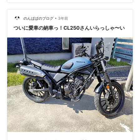
ていこうと思います 検索するとYouTubeにはたくさんで
てくるんですけど、 どうも動画のほうが私にはわかりづ
らく、 またログとして残しておけば後々、役立つかな〜
•
のんぱぱのブログ
3年前
と思っ…
ついに愛車の納車っ！CL250さんいらっしゃ〜い