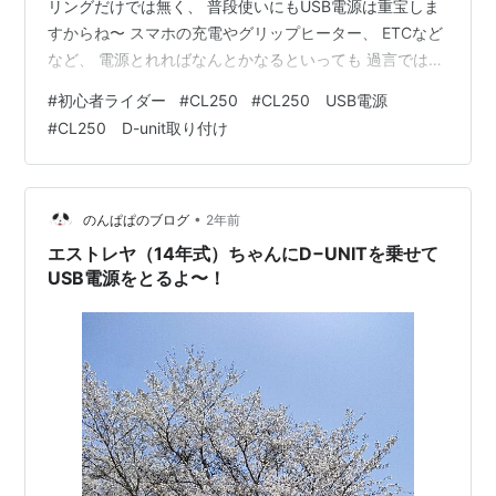
リングだけでは無く、 普段使いにもUSB電源は重宝しま
すからね〜 スマホの充電やグリップヒーター、 ETCなど
など、 電源とれればなんとかなるといっても 過言ではご
ざいません 取付けに関してはなるべく細かく、 画像と注
#
初心者ライダー
#
CL250
#
CL250 USB電源
釈を入れており、長いと思いますが、行った手順通り進
#
CL250 D-unit取り付け
行しております 人によっては別な手順がラクだと思いま
すのであしからず ⚠注意⚠ あくまで素人が無い頭を絞っ
て、 やっているので細かいとこはアレです…… ※バッテ
リーを外すので設定等が変わる恐れがあります。また、
•
のんぱぱのブログ
2年前
予期せぬ故障な…
エストレヤ（14年式）ちゃんにD−UNITを乗せて
USB電源をとるよ〜！