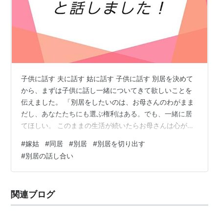
子供に話す 夫に話す 姑に話す 子供に話す 別居を決めて
から、まずは子供に話し一緒についてきて欲しいことを
伝えました。 「別居をしたいのは、お母さんのわがまま
だし、あなたたちにも選ぶ権利はある。でも、一緒に居
てほしい。 このままの生活が続いたらお母さんは心がお
かしくなってしまうし、おばあちゃんのことをこれ以上
#
嫁姑
#
同居
#
別居
#
別居を切り出す
嫌いになりたくないから、どうしてもこの家を出たい。
#
別居の話し合い
お父さんのことを嫌いになったわけでもないし、離婚す
るつもりは無いけど、どうなるかは分からない。 お父さ
んとは別に暮らすことになるけど、あなたたちのお父さ
関連ブログ
んには変わりない。 贅沢はできないかもしれないけど、
ひもじい思いはさせないようにするか…