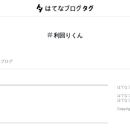
利回りくん
連ブログ
はてな
はてな
はてな
Copyrig