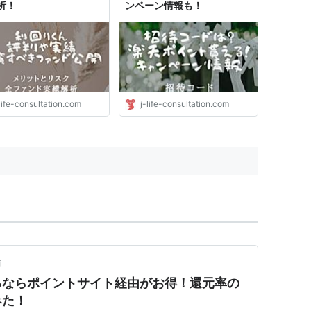
析！
ンペーン情報も！
life-consultation.com
j-life-consultation.com
前
るならポイントサイト経由がお得！還元率の
みた！