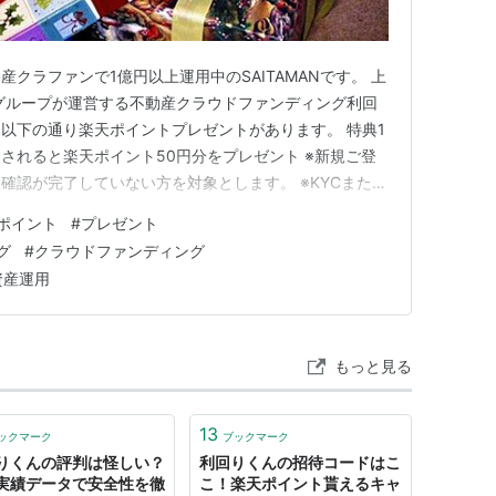
クラファンで1億円以上運用中のSAITAMANです。 上
グループが運営する不動産クラウドファンディング利回
以下の通り楽天ポイントプレゼントがあります。 特典1
されると楽天ポイント50円分をプレゼント ※新規ご登
確認が完了していない方を対象とします。 ※KYCまたは
と適用となります。 ※ご登録後、マイページより楽天ポ
ポイント
#
プレゼント
 ※連携された楽天IDへ自動的にポイントを進呈させてい
グ
#
クラウドファンディング
され…
資産運用
もっと見る
13
ックマーク
ブックマーク
りくんの評判は怪しい？
利回りくんの招待コードはこ
実績データで安全性を徹
こ！楽天ポイント貰えるキャ