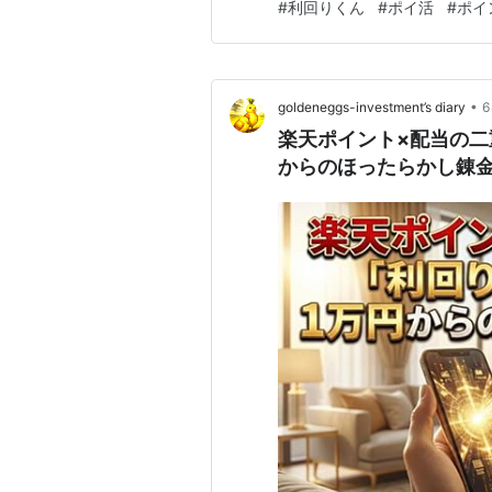
#
利回りくん
#
ポイ活
#
ポイ
イント ハピタス（hapitas） +
•
goldeneggs-investment’s diary
楽天ポイント×配当の二
からのほったらかし錬