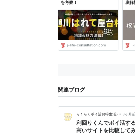
を考察！
底解
j-life-consultation.com
j-
関連ブログ
•
らくらくポイ活お得生活♪
3ヶ月
利回りくんでポイ活す
高いサイトを比較して