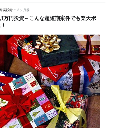
•
資実践録
3ヶ月前
1万円投資～こんな超短期案件でも楽天ポ
に！