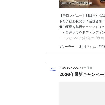
【辛口レビュー】利回りくん
ト好きは必見のポイ活投資術 
価の変動を毎日チェックするの
「不動産クラウドファンディン
ニークなCMでも話題の『利回
で解説します。 良いところ（
#
シーラー
#
利回りくん
#
不
ころ（デメリット）も辛口で
結論から言うと、「楽天ポイ
•
NISA SCHOOL
6ヶ月前
2026年最新キャンペ