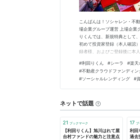
こんばんは！ソシャレン・不動産
場企業グループ運営 上場企業
りくんでは、新規特典として、
初めて投資家登録（本人確認）
録者様、およびご登録後に本人
郵送による本人確認が完了する
#
利回りくん
#
シーラ
#
楽天
イント連携が必要となります。
#
不動産クラウドファンディン
ただきます。特典2初めて出資
#
ソーシャルレンディング
#
ネットで話題
21
17
ブックマーク
ブ
【利回りくん】旭川はれて屋
利回
台村ファンドの魅力と注意点
過去