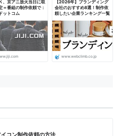
Ｋ、京アニ放火当日に取
【2026年】ブランディング
定＝番組の制作依頼で：
会社のおすすめ8選！制作依
ドットコム
頼したい企業ランキング一覧
ww.jiji.com
www.webclimb.co.jp
アイコン制作依頼の方法