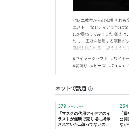
バレエ教室からの依頼 それも
エスト！ なぜティアラ"ではな
にお尋ねしてみました 答えはシ
対し… 王冠を使用する演目が
選択も限られる！ 思うような
用なので 軽量で且つ舞台で映
#
ワイヤークラフト
#
ワイヤ
る奴！見つけた♪」 ってことで
#
髪飾り
#
ビーズ
#
Crown
日は舞台で使う 「…
ネットで話題
379
254
ブックマーク
「マスクの代用アイデアのイ
「嫌
ラストが無断で売り場に掲示
公開
されていた…怒ってないので
なが