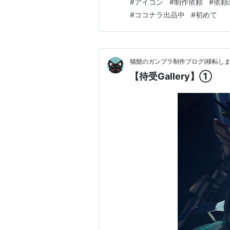
#
アイコン
#
制作依頼
#
依頼
#
ココナラ出品中
#
初めて
猫髭のガンプラ制作ブログ(移転しま
【待受Gallery】①