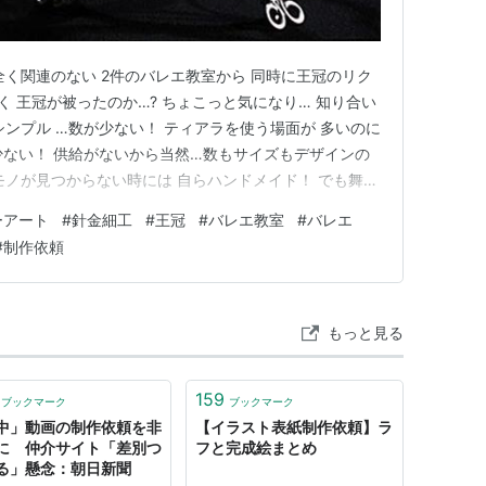
全く関連のない 2件のバレエ教室から 同時に王冠のリク
く 王冠が被ったのか…? ちょこっと気になり… 知り合い
ンプル …数が少ない！ ティアラを使う場面が 多いのに
少ない！ 供給がないから当然…数もサイズもデザインの
モノが見つからない時には 自らハンドメイド！ でも舞台
える物って 中々思う様には作れないらしい そこに「作れ
ーアート
#
針金細工
#
王冠
#
バレエ教室
#
バレエ
した(趣味制作なのにね♪) 前振りが長くなりましたが 本
#
制作依頼
もっと見る
159
ブックマーク
ブックマーク
中」動画の制作依頼を非
【イラスト表紙制作依頼】ラ
に 仲介サイト「差別つ
フと完成絵まとめ
る」懸念：朝日新聞