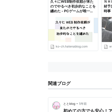
久々にWEB制作依頼が来た
ＮＨ
のでやるべき初歩的なことを
材予
纏めた - PCゲームが唯一の
時事
趣味
ko-ch.hatenablog.com
w
関連ブログ
•
ととblog
5年前
初めての方でも安心！