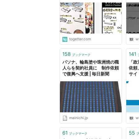
お仕事もらえませんか？」そ
の後、イトーヨーカ堂から謝
罪と制作依頼が
togetter.com
w
158
141
ブックマーク
パソナ、輪島塗や珠洲焼の職
「政
人らを契約社員に 制作依頼
依頼
で復興へ支援 | 毎日新聞
サイ
mainichi.jp
w
61
55
ブックマーク