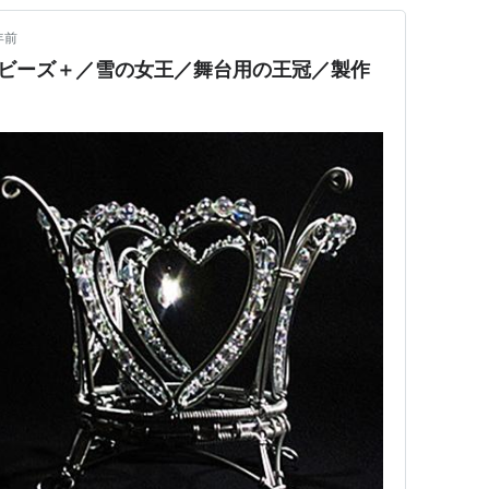
年前
&ビーズ＋／雪の女王／舞台用の王冠／製作