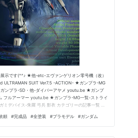
示です(^^♪ ★他-etc-エヴァンゲリオン零号機（改）
dard ULTRAMAN SUIT Ver7.5 -ACTION- ★ガンプラ-MG
ガンプラ-SD・他-ダイバーアヤメ youtu.be ★ガンプ
フルアーマー youtu.be ★ガンプラ-MG一覧-ストライ
ガミデバイス-朱羅 弓兵 影衣 カテゴリーの記事一覧 ★
ォーリア ルナマリア機 ★他-etc-ぷちりっつ ギルガメッシ
依頼
#
完成品
#
全塗装
#
プラモデル
#
ガンダム