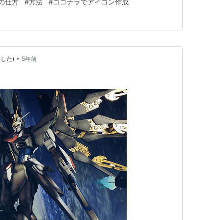
の仕方
#
方法
#
ココナラでアイコン作成
•
した)
5年前