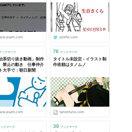
ww.asahi.com
posfie.com
76
ブックマーク
ブックマーク
治系切り抜き動画」制作
タイトル未設定 - イラスト制
、禁止の動き 仕事仲介
作依頼はタノムノ
ト大手で：朝日新聞
ww.asahi.com
tanomuno.com
39
ブックマーク
ブックマーク