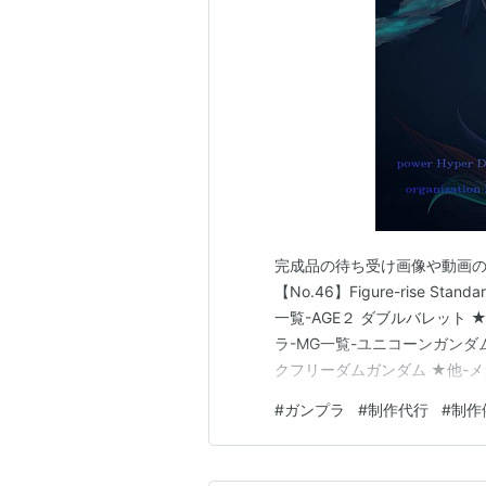
完成品の待ち受け画像や動画の展
【No.46】Figure-rise Stan
一覧-AGE２ ダブルバレット ★
ラ-MG一覧-ユニコーンガンダム 
クフリーダムガンダム ★他-メ
ガンプラ-1/100一覧-ザクウ
#
ガンプラ
#
制作代行
#
制作
ュ ★ガ…