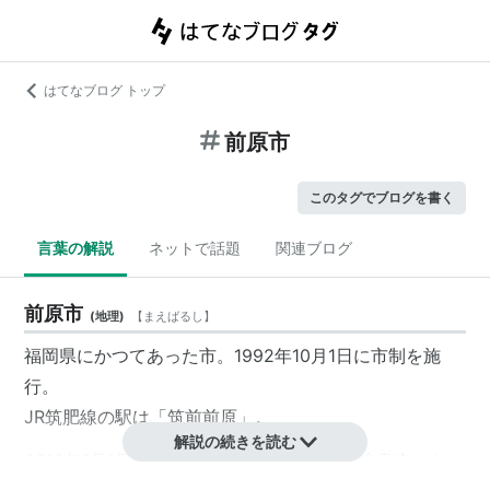
はてなブログ トップ
前原市
このタグでブログを書く
言葉の解説
ネットで話題
関連ブログ
前原市
(
地理
)
【
まえばるし
】
福岡県にかつてあった市。1992年10月1日に市制を施
行。
JR筑肥線の駅は「
筑前前原
」。
解説の続きを読む
2010年1月1日に二丈町・志摩町と合併し、
糸島市
となっ