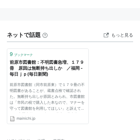
た。
ネットで話題
もっと見る
9
ブックマーク
前原市図書館：不明図書急増、１７９
冊 原因は無断持ち出しか ／福岡 -
毎日ｊｐ(毎日新聞)
前原市図書館（同市前原東）で１７９冊の不
明図書があることが、蔵書点検で確認され
た。無断持ち出しが原因とみられ、市図書館
は「市民の税で購入した本なので、マナーを
守って図書館を利用してほしい」と訴えてい
る。 市図書館は０５年１１月末、蔵書約８万
mainichi.jp
冊で開館し、現在の蔵書は約１１万冊。点検
は１月２６日～２月...