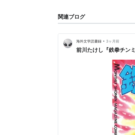
コミックふるさ
関連ブログ
作者:
安彦良和,唐
和和紀,布浦翼,前
出版社/メーカー:
•
海外文学読書録
3ヶ月前
発売日:
2012/05/
メディア:
単行本
前川たけし『鉄拳チンミ』(
購入
: 1人
クリッ
この商品を含むブロ