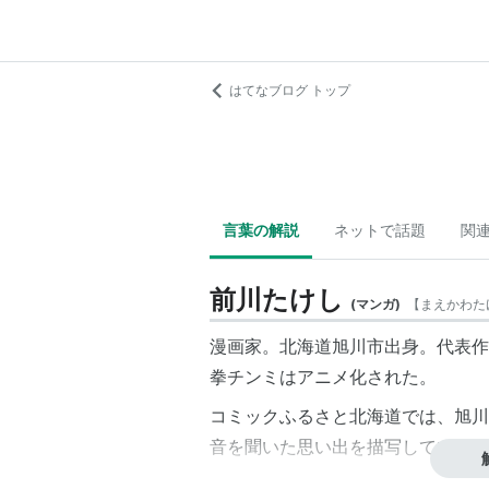
はてなブログ トップ
言葉の解説
ネットで話題
関
前川たけし
(
マンガ
)
【
まえかわた
漫画家。北海道旭川市出身。代表作
拳チンミはアニメ化された。
コミックふるさと北海道では、旭川
音を聞いた思い出を描写している。
リスト::漫画家