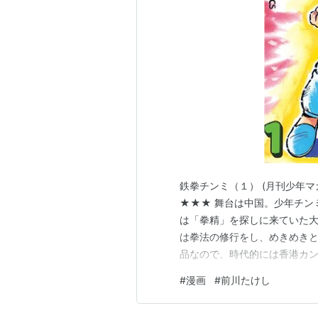
鉄拳チンミ（１） (月刊少年マガ
★★★ 舞台は中国。少年チン
は「拳精」を探しに来ていた
は拳法の修行をし、めきめきと強
品なので、時代的には香港カ
拘り、欧米人の水兵が威張り
#
漫画
#
前川たけし
継いでいる。 主人公のチンミ
努力によって地道に成長するの