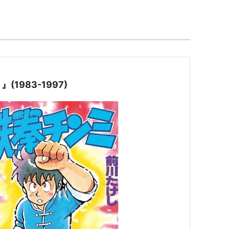
と 北海道 (コミックふるさとシリーズ)
沢なをき,篠有紀子,香山梨緒,荒川弘,モンキー・パンチ,大
川たけし,恵三朗,青空大地,いくえみ綾
マガジンハウス
24
（ソフトカバー）
1983-1997)
ク
: 58回
グ (3件) を見る