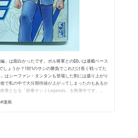
区編」は面白かったです。ボル将軍との闘いは連載ベース
でしょうか？1対1のサシの勝負でこれだけ長く戦ってた
編」はシーファン・タンタンも登場した割には盛り上がり
直後で私の中で大分期待値が上がってしまったのもあるか
章となる「鉄拳チンミLegends」を執筆中です。
載に入っている模様。）こちらについては「水害編」まで
#
漫画
gends」終了後にまとめて読もうと思ってます。現在
するのか楽しみに待…