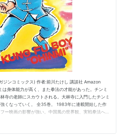
ジンコミックス) 作者:前川たけし 講談社 Amazon
ミは身体能力が高く、また拳法の才能があった。チンミ
大林寺の老師にスカウトされる。大林寺に入門したチンミ
くなっていく。 全35巻。 1983年に連載開始した作
ンフー映画の影響が強い。中国風の世界観、実戦拳法への
散らしている描写など、当時のカンフー映画の空気を引き
は、最初から身体能力が高い天才である。普通の少年が
ではなく…