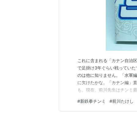
これに含まれる「カナン自治
で足掛け3年ぐらい戦っていた
のは他に知りません。「水軍
に欠けたかな。「カナン編」
も。現在、前川先生はチンミ最終
（但し、今のところ長めの休
#
新鉄拳チンミ
#
前川たけし
しかまだ読んでません。「―Le
の章でボル将軍級の強敵が登場