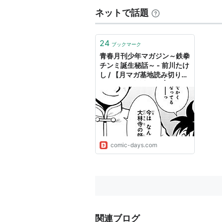
ネットで話題
24
ブックマーク
青春月刊少年マガジン～鉄拳
チンミ誕生秘話～ - 前川たけ
し / 【月マガ基地読み切り】
鉄拳チンミ誕生秘話 | 月マガ
基地
comic-days.com
関連ブログ