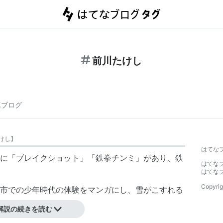
前川たけし
連ブログ
けし
】
はてな
に「ブレイクショット」「鉄拳チンミ」があり、鉄
はてな
はてな
Copyrig
市での少年時代の体験をマンガにし、雪がこすれる
解説の続きを読む