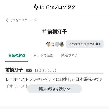
はてなブログ トップ
前橋汀子
このタグでブログを書く
言葉の解説
ネットで話題
関連ブログ
前橋汀子
(
音楽
)
【
まえはしていこ
】
Ｄ・オイストラフや
シゲティ
に師事した日本屈指のヴァ
イオリニスト
解説の続きを読む