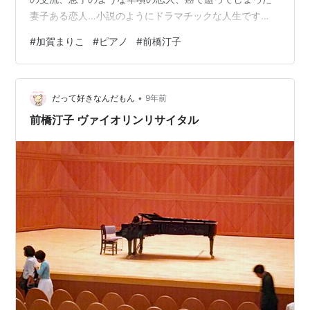
妻子ある恋人…小説のようにドラマチックな人生です
が、私が特に印象的だったのが バイオリニストの前橋汀
#
加賀まりこ
#
ピアノ
#
前橋汀子
子さんとの友情です。 彼女は曲に対する解釈や技術を一
つ一つ重ねていく演奏家。 方や直感や衝動を行動にして
いく加賀まりこさん。 全くタイプが違いながらも惹かれ
•
合い友情を結び、「泳げない事」が共通点だった2人が知
だって好きなんだもん
9年前
人にコーチを頼んで水泳を習い始めたときのこと。 2人
前橋汀子 ヴァイオリンリサイタル
の習得アプローチの「違い」が浮き彫…