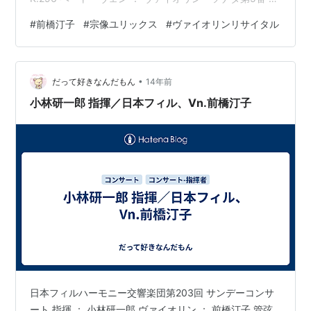
長調op.24「春」 クライスラー ： 愛の喜び ドヴォルザ
#
前橋汀子
#
宗像ユリックス
#
ヴァイオリンリサイタル
ーク（クライスラー編） ： わが母の教え給いし歌 スラ
ブ舞曲op.72-2 ヴィエニャフスキー ： モスクワの思い出
ショパン（サラサーテ編） ： ノクターンop.9-2 マスネ
•
： タイスの瞑想曲 サラサーテ ： ツィゴイネルワイゼン
だって好きなんだもん
14年前
Enco…
小林研一郎 指揮／日本フィル、Vn.前橋汀子
日本フィルハーモニー交響楽団第203回 サンデーコンサ
ート 指揮 ： 小林研一郎 ヴァイオリン ： 前橋汀子 管弦