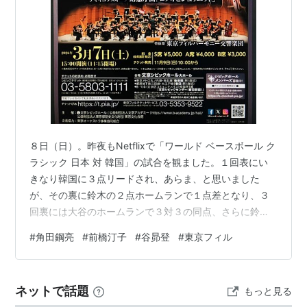
８日（日）。昨夜もNetflixで「ワールド ベースボール ク
ラシック 日本 対 韓国」の試合を観ました。１回表にい
きなり韓国に３点リードされ、あらま、と思いました
が、その裏に鈴木の２点ホームランで１点差となり、３
回裏には大谷のホームランで３対３の同点、さらに鈴木
（２打席連続）、吉田にもホームランが出て５対３と逆
#
角田鋼亮
#
前橋汀子
#
谷昴登
#
東京フィル
転しました。しかし４回表に韓国がホームランで２点を
返し５対５の同点となりました。その後、７回裏に日本
は押し出し、タイムリーなどで３点を追加し８対５でリ
ネットで話題
もっと見る
ードしましたが、８回表に韓国が１点を返し８対６の２