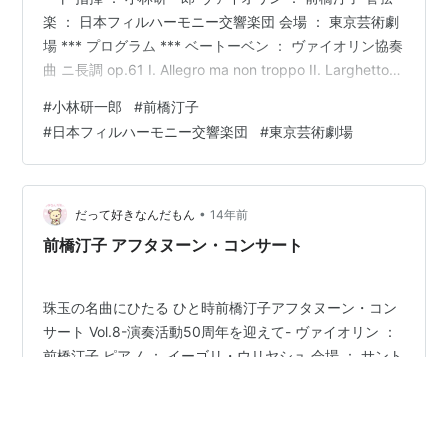
楽 ： 日本フィルハーモニー交響楽団 会場 ： 東京芸術劇
場 *** プログラム *** ベートーベン ： ヴァイオリン協奏
曲 ニ長調 op.61 I. Allegro ma non troppo II. Larghetto
III. Rondo Allegro ----------休憩---------- チャイコフス
#
小林研一郎
#
前橋汀子
キー ： 交響曲第5番 ホ短調 op.64 I. Andante - Allegro
#
日本フィルハーモニー交響楽団
#
東京芸術劇場
con anima II. Andante cantabile, con al…
•
だって好きなんだもん
14年前
前橋汀子 アフタヌーン・コンサート