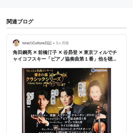
関連ブログ
•
toraのCulture日記
5ヶ月前
角田鋼亮 ✕ 前橋汀子 ✕ 谷昴登 ✕ 東京フィルでチ
ャイコフスキー「ピアノ協奏曲第１番」他を聴く
～ 文京シビック響きの森クラシック・シリーズ ／
「ラ・フォル・ジュルネ TOKYO」のチケットを
９枚取る