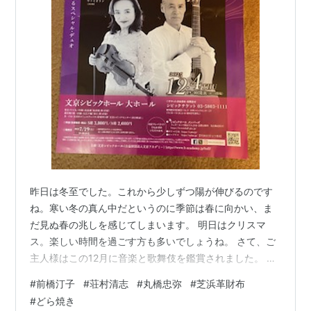
昨日は冬至でした。これから少しずつ陽が伸びるのです
ね。寒い冬の真ん中だというのに季節は春に向かい、ま
だ見ぬ春の兆しを感じてしまいます。 明日はクリスマ
ス。楽しい時間を過ごす方も多いでしょうね。 さて、ご
主人様はこの12月に音楽と歌舞伎を鑑賞されました。 ま
ずは音楽、クラシックコンサートです。 前橋汀子氏（バ
#
前橋汀子
#
荘村清志
#
丸橋忠弥
#
芝浜革財布
イオリン）荘村清志氏（ギター）の演奏です。前橋汀子
#
どら焼き
さんは素晴らしいヴァイオリニストですね。奥が深く心