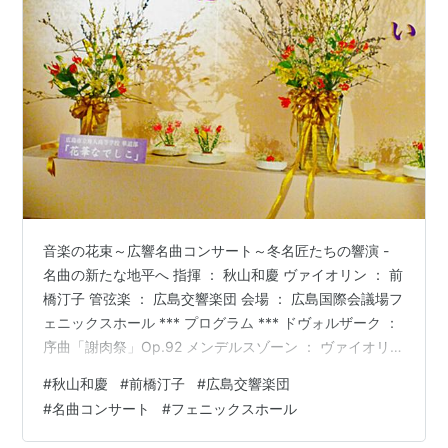
音楽の花束～広響名曲コンサート～冬名匠たちの響演 -
名曲の新たな地平へ 指揮 ： 秋山和慶 ヴァイオリン ： 前
橋汀子 管弦楽 ： 広島交響楽団 会場 ： 広島国際会議場フ
ェニックスホール *** プログラム *** ドヴォルザーク ：
序曲「謝肉祭」Op.92 メンデルスゾーン ： ヴァイオリン
協奏曲ホ短調 Op.64 I. Allegro molto appassionato II.
#
秋山和慶
#
前橋汀子
#
広島交響楽団
Andante III. Allegretto non troppo - Allegro molto
#
名曲コンサート
#
フェニックスホール
vivace Encore バッハ ： ソナタ第３番～ラルゴ （Vn:前
橋汀子） ----------休…