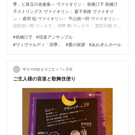
季」と珠玉の名曲集～ ヴァイオリン： 前橋汀子 前橋汀
子ストリングス ヴァイオリン： 森下幸路 ヴァイオリ
ン： 森岡 聡 ヴァイオリン： 平山慎一郎 ヴァイオリン：
福田悠一郎 ヴィオラ： 伴野 剛 ヴィオラ： 冨田大輔 チェ
ロ： 三宅 進 チェロ： 村井 将 コントラバス： 石川 徹 チ
#
前橋汀子
#
弦楽アンサンブル
ェンバロ： 上羽剛史 会場 ： あわぎんホール（徳島県郷
#
ヴィヴァルディ「四季」
#
愛の挨拶
#
あわぎんホール
土文化会館） *** プログラム *** ヴィヴァルディ ： ヴァ
イオリン協奏曲集「四季」 ---------- 休憩 ---------- グル
ック ： 『精霊の踊り』 ドヴォルザーク ： ユーモレス…
•
サリーのひとりごと
7ヶ月前
ご主人様の音楽と歌舞伎便り