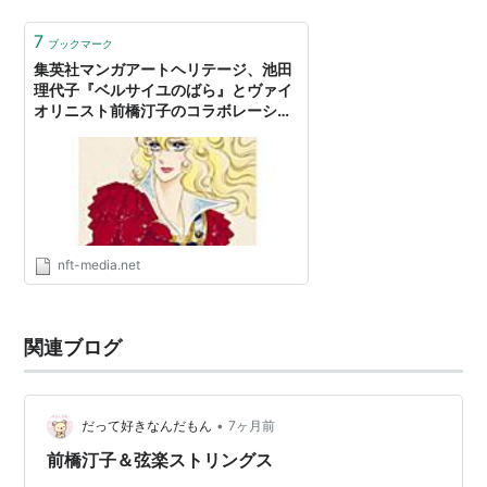
点差となりました。その後 ピッチャーがふんばって９回
表を守り切り、８対６で日本が勝ちま…
7
ブックマーク
集英社マンガアートヘリテージ、池田
理代子『ベルサイユのばら』とヴァイ
オリニスト前橋汀子のコラボレーショ
ンムービーを公開￼
nft-media.net
関連ブログ
•
だって好きなんだもん
7ヶ月前
前橋汀子＆弦楽ストリングス