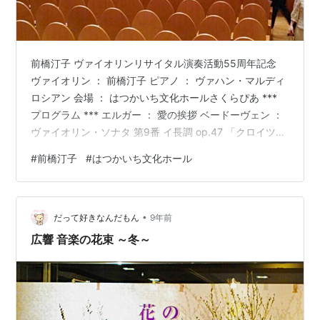
前橋汀子 ヴァイオリンリサイタル演奏活動55周年記念
ヴァイオリン ： 前橋汀子 ピアノ ： ヴァハン・マルディ
ロシアン 会場 ： はつかいち文化ホールさくらぴあ ***
プログラム *** エルガー ： 愛の挨拶 ベードーヴェン ：
ヴァイオリン・ソナタ 第9番 イ長調 op.47 「クロイツェ
ル」 I. Adagio sostenuto - Presto II. Andante con
#
前橋汀子
#
はつかいち文化ホール
variazioni III. Presto ----------休憩---------- ヴィエニャ
フスキ ： モスクワの思い出 op.6 ドヴォルザーク ： わ
が母の教え給いし歌 （スライスラー編） ド…
•
だって好きなんだもん
9年前
広響 音楽の花束 ～冬～