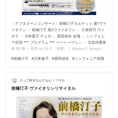
〈アフタヌーンコンサート〉前橋汀子カルテット 第1ヴァ
イオリン ： 前橋汀子 第2ヴァイオリン ： 久保田巧 ヴィ
オラ ： 川本嘉子 チェロ ： 原田禎夫 会場 ： シンフォニ
ア岩国 *** プログラム *** ベートーヴェン ： 弦楽四重奏
曲 第2番 ト長調 op.18-2 「挨拶」 I. Allegro II. Adagio
cantabile III. Scherzo; Allegro IV. Allegro moltl quasi
#
前橋汀子
#
川本嘉子
#
原田禎夫
#
シンフォニア岩国
presto ベートーヴェン ： 弦楽四重奏曲 第11番 ヘ短調
op.95 「セリオーソ」 I. Allegro con brio II. Allegre…
•
だって好きなんだもん
11年前
前橋汀子 ヴァイオリンリサイタル