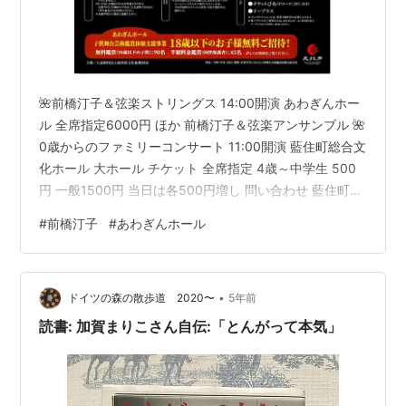
🌺前橋汀子＆弦楽ストリングス 14:00開演 あわぎんホー
ル 全席指定6000円 ほか 前橋汀子＆弦楽アンサンブル 🌺
0歳からのファミリーコンサート 11:00開演 藍住町総合文
化ホール 大ホール チケット 全席指定 4歳～中学生 500
円 一般1500円 当日は各500円増し 問い合わせ 藍住町総
合文化ホール 0歳からのファミリーコンサート 藍住 🌺昭
#
前橋汀子
#
あわぎんホール
和の歌謡コンサート 15:30開演 藍住町総合文化ホール 大
ホール チケット 全席指定 一般 2000円 高校生以下500
円 当日各500円増し 問い合わせ 藍住町総合文化ホール
•
昭和の歌謡コンサート 藍住町総合文化ホール
ドイツの森の散歩道 2020〜
5年前
読書: 加賀まりこさん自伝:「とんがって本気」