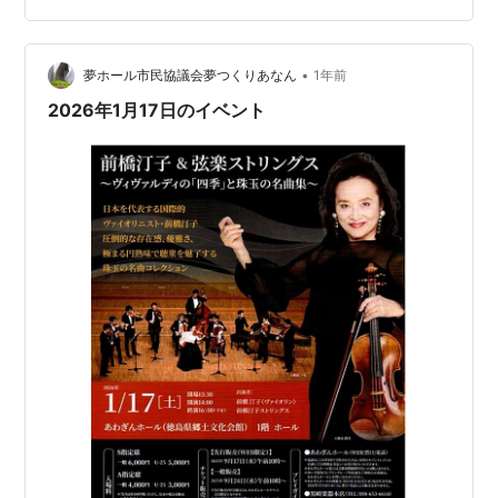
にしみました。「赤とんぼ」の演奏では思わず涙がでて
しまいました。荘村さんのギターは哀愁があり、心がま
るで海の底にあるような静けさを感じました。慌ただし
•
夢ホール市民協議会夢つくりあなん
1年前
い日々を過ごす中、クラシックは贅沢な静かな…
2026年1月17日のイベント