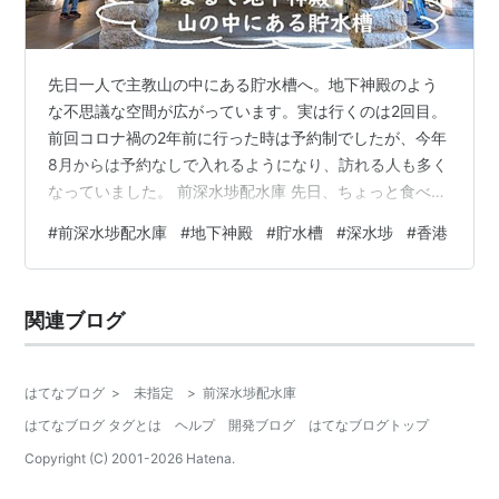
先日一人で主教山の中にある貯水槽へ。地下神殿のよう
な不思議な空間が広がっています。実は行くのは2回目。
前回コロナ禍の2年前に行った時は予約制でしたが、今年
8月からは予約なしで入れるようになり、訪れる人も多く
なっていました。 前深水埗配水庫 先日、ちょっと食べす
ぎたかな…と思い、散歩に出かけることに。久しぶりに
#
前深水埗配水庫
#
地下神殿
#
貯水槽
#
深水埗
#
香港
主教山 Misson Hill（ミッション・ヒル）の山の中に有る
前深水埗配水庫 Ex-Sham Shui Po Service Reservoirに行
くことに。MTRで行っても良かったのですが、せっかく
関連ブログ
なので尖沙咀 Tsim Sha Tsui（チムサーチョイ）から深水
埗 Sham Shui…
はてなブログ
>
未指定
>
前深水埗配水庫
はてなブログ タグとは
ヘルプ
開発ブログ
はてなブログトップ
Copyright (C) 2001-
2026
Hatena.