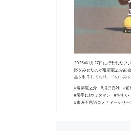
指導歴
2014
栃木ウーヴァFCコーチ
2015-
栃木ウーヴァFC監督
2025年1月27日に行われた
応をみせたのが遠藤龍之介副会
品を制作しており、その歩み
* リスト::サッカー選手
#
遠藤龍之介
#
浦沢義雄
#
前
#
勝手に!カミタマン
#
おもい
#
東映不思議コメディーシリー