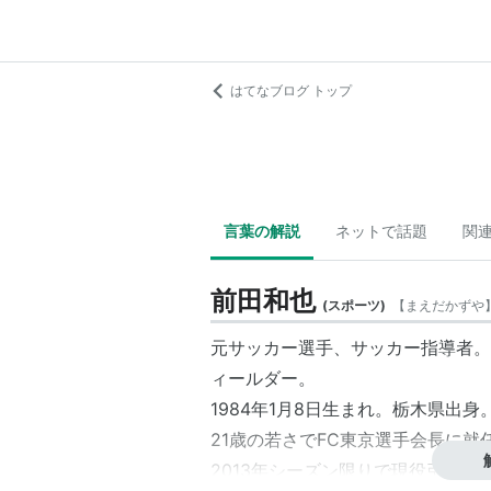
はてなブログ トップ
言葉の解説
ネットで話題
関
前田和也
(
スポーツ
)
【
まえだかずや
元サッカー選手、サッカー指導者。
ィールダー。
1984年1月8日生まれ。栃木県出身。
21歳の若さでFC東京選手会長に就
2013年シーズン限りで現役引退。