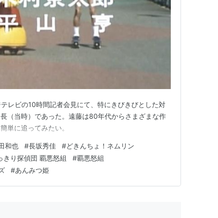
フジテレビの10時間記者会見にて、特にきびきびとした対
長（当時）であった。遠藤は80年代からさまざまな作
を簡単に追ってみたい。
田和也
#
長坂秀佳
#
どきんちょ！ネムリン
っきり探偵団 覇悪怒組
#
覇悪怒組
ズ
#
あんみつ姫