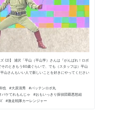
 (2)】 浦沢「平山（平山亨）さんは『がんばれ！ロボ
人でそのときもう60歳ぐらいで、でも（スタッフは）平山
。平山さんもいい人で新しいことを好きにやってください
和也
#
大原清秀
#
バッテンロボ丸
Vオバケてれもんじゃ
#
おもいっきり探偵団覇悪怒組
ズ
#
激走戦隊カーレンジャー