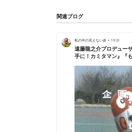
所属クラブ
関連ブログ
-2002
佐野日本大学高等学校
2002-2003.9
•
私の中の見えない炎
1年前
遠藤龍之介プロデュー
FC東京
手に！カミタマン』『
2003.10-11
佐川印刷SC（期限付き移籍）
2003.12-2006.6
FC東京
2006.7-2007
モンテディオ山形
2008-2013
日立栃木ウーヴァSC/
栃木ウー