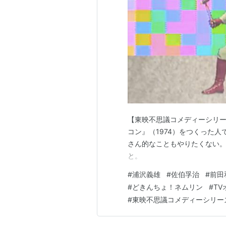
【東映不思議コメディーシリーズ
コン』（1974）をつくった
さん的なこともやりたくない
と。
#
浦沢義雄
#
佐伯孚治
#
前田
#
どきんちょ！ネムリン
#
T
#
東映不思議コメディーシリー