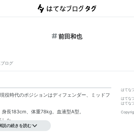
前田和也
連ブログ
】
はてな
現役時代のポジションはディフェンダー、ミッドフ
はてな
はてな
身長183cm、体重78kg。血液型A型。
Copyrig
任した。
解説の続きを読む