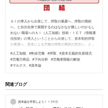
ＡＩの導入から出発して、搾取の暴露へ、搾取の廃絶
へ、と自分自身で展開するのはなかなか難しいのかもし
れない 職場へのＡＩ（人工知能）技術・ＩＣＴ（情報通
信技術）の導入ということから出発して、資本制的搾取
の暴露へ、資本による労働の搾取の廃絶の意志へ、とい
うように、自分自身で分析し暴露し展開していくのはな
#
人工知能
#
剰余労働
#
搾取
#
資本主義的生産様式
かなか難しいのかもしれない。組合員である労働者たち
#
労働力商品
#
下向分析
#
労働者階級の解放
を革命の主体へと、すなわちマルクス主義者＝共産主義
#
マルクス
#
資本論
者へと変革していくために、直接的現実から出発して、
下向的にほりさげ、この現実を変革していくために何を
なすべきなのか、ということを労働者たちとどのように
関連ブログ
論議していくのかについて構想するのはなかなか大変
な…
•
資本論を学習しよう！
5年前