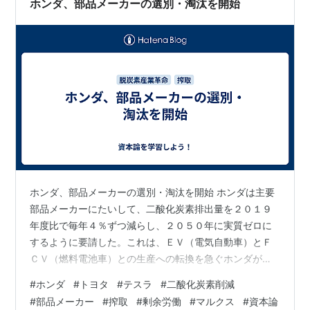
ホンダ、部品メーカーの選別・淘汰を開始
ホンダ、部品メーカーの選別・淘汰を開始 ホンダは主要
部品メーカーにたいして、二酸化炭素排出量を２０１９
年度比で毎年４％ずつ減らし、２０５０年に実質ゼロに
するように要請した。これは、ＥＶ（電気自動車）とＦ
ＣＶ（燃料電池車）との生産への転換を急ぐホンダが、
自社の傘下の下請け・孫請け企業の選別・淘汰を、すな
#
ホンダ
#
トヨタ
#
テスラ
#
二酸化炭素削減
わち自企業の戦略にそぐわない部品メーカーの切り捨て
#
部品メーカー
#
搾取
#
剰余労働
#
マルクス
#
資本論
を開始したものにほかならない。 ホンダは、２０４０年