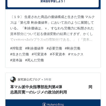
〔１９〕 生産された商品の価値構成と生きた労働 マルク
スは「第七章 剰余価値率」において次のように展開して
いる。 「剰余価値は、ｖ、すなわち労働力に転態された
資本部分について起る価値変動の結果にすぎず、かくし
てv+m=v+Δv(vプラスvの増加分)である。」（『資本
論』長谷部訳、青木書店版、三八〇頁） 「労働力の購入
#
搾取度
#
剰余価値率
#
必要労働
#
剰余労働
に投下された資本部分は、一定分量の対象化された労働
#
生きた労働
#
可変資本
#
不変資本
#
マルクス
であり、かくして、購買された労働力の価値と同じく不
#
資本論
#
死んだ労働
変の価値量である。だが、生産過程そのものにおいて
は、投下された90ポンドのかわりに自らを実証しつつあ
る労働力が現われ、死んだ労働のかわりに生きた労働が
現われ、静止量のかわりに流動量が…
•
探究派公式ブログ
5年前
革マル派中央指導部批判第4弾 同
志黒田寛一のレジメの政治的利用