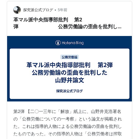
したものだ、と推察される。そのことをえぐりだした論
文を、第4弾として、ここに公表する。――20…
•
探究派公式ブログ
5年前
革マル派中央指導部批判 第2
弾 公務労働論の歪曲を批判した
山野井論文
第2弾 【二〇一三年に「解放」紙上に、山野井克浩署名
の「公務労働についての一考察」という論文が掲載され
た。これは指導的人物による公務労働論の歪曲を批判し
たものであった。その指導的人物は「公務労働者は搾取