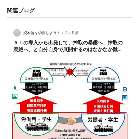
関連ブログ
•
資本論を学習しよう！
3ヶ月前
ＡＩの導入から出発して、搾取の暴露へ、搾取の
廃絶へ、と自分自身で展開するのはなかなか難し
いのかもしれない