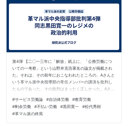
第4弾 【二〇一三年に「解放」紙上に、「公務労働につ
いての一考察」という山野井克浩署名の論文が掲載され
た。それは、その前年におこなわれたところの、Aさんと
いう革マル派中央指導部の常任メンバーの講演を批判し
たものであった。その批判はまったく正しかった。Aさん
は反省せず、ひらきなおっているようであった。中央指
#
サービス労働論
#
自治体労働
#
教育労働
導部は、この山野井論文の「解放」掲載をもって、自己
#
剰余労働
#
不払い労働
#
黒田寛一
#
松代秀樹
保身的に、論争の幕引きをはかったのだ、とおもわれ
#
革マル派の終焉
る。 Aさんの講演内容を今日的に検討するならば、それ
は、同志黒田寛一のレジメのほんの一部を政治的に利用