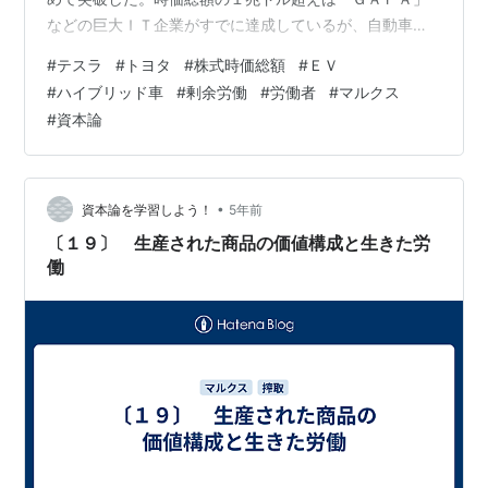
などの巨大ＩＴ企業がすでに達成しているが、自動車メ
ーカーでははじめてだという。トヨタはすでにテスラに
#
テスラ
#
トヨタ
#
株式時価総額
#
ＥＶ
抜かれている。 車の販売台数では、テスラはトヨタより
#
ハイブリッド車
#
剰余労働
#
労働者
#
マルクス
も圧倒的に少ないにもかかわらず、株式の時価総額では
#
資本論
トヨタを凌駕して肥大化させつづけているのは、世界の
投機屋ども（金融機関・独占企業・個人など）が、脱炭
素の流れを当てこんで、その資金をテスラに投入しつづ
けていることにもとづく。 テスラは、自動車産業…
•
資本論を学習しよう！
5年前
〔１９〕 生産された商品の価値構成と生きた労
働