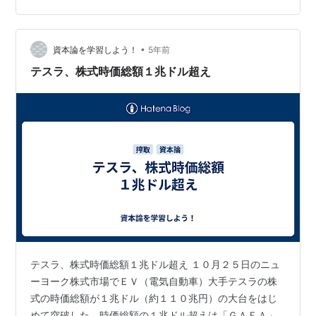
にすべての新車販売をＥＶかＦＣＶかにするという目標
を掲げていることに端的にしめされるように、ＨＶ（ハ
イブリッド車）をできるだけ長く生産し、水素エンジン
•
資本論を学習しよう！
5年前
車をも生産する、というかたちで内燃機関にしがみ…
テスラ、株式時価総額１兆ドル超え
テスラ、株式時価総額１兆ドル超え １０月２５日のニュ
ーヨーク株式市場でＥＶ（電気自動車）大手テスラの株
式の時価総額が１兆ドル（約１１０兆円）の大台をはじ
めて突破した。時価総額の１兆ドル超えは「ＧＡＦＡ」