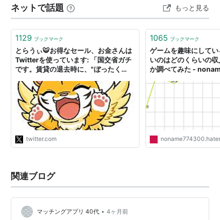
ネットで話題
もっと見る
のです。 ただ、これを口実に 塾は難しいので通信教育か
ら勉強にも興味を持ってもらおうかなと。 とりあえず進
研ゼミかZ会か…
1129
1065
ブックマーク
ブックマーク
とらうぃ🐯お得なセール、お金さんは
ゲームを趣味にしてい
Twitterを使っています: 「国交省ガチ
いのはどのくらいの収
です。賃貸の退去時に、"ぼったく
か調べてみた - non
り"が多いから『 原状回復をめぐるト
ラブルとガイドライン 』を公開中。
❶「基本貸主が払う」ハウスクリーニ
ング、鍵交換代。❷「負担なし」経年
による壁紙の黄ばみ、畳の日焼け、家
具の設置による床のへこみ。貸してい
る人と借りている人の分担表、割合は
twitter.com
noname774300.hate
↓」 / Twitter
関連ブログ
•
マッチングアプリ 40代
4ヶ月前