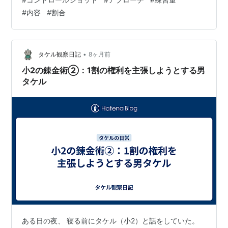
はトップが浅くてほとん どハーフスイングの振り幅にな
#
内容
#
割合
っている事で、そ れをハーフだと言うのか、あるいは力
感を半分に してそれがハーフだと言うのか、色々な意味
で使 う方がおられます。 たとえばドライバーのヘッドの
走行距離…
•
タケル観察日記
8ヶ月前
小2の錬金術②：1割の権利を主張しようとする男
タケル
ある日の夜、 寝る前にタケル（小2）と話をしていた。