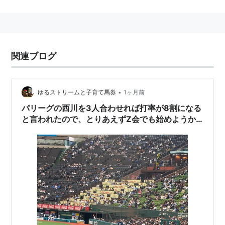
るようになっている。
本来は「〜の割合は10％」という言い方は割と百分率が
混同していて日本語としておかしく、
関連ブログ
「〜の割合は1割」という風に、割で表示すべきもの。
百分率の％で表すなら「〜の比率（パーセンテージ）は
10％」としなければならない。
•
ゆるストリームと子育て馬券
1ヶ月前
パリーグの西川を3人合わせれば打率が8割になる
と言われたので、とりあえずZ会でも始めようか
と。