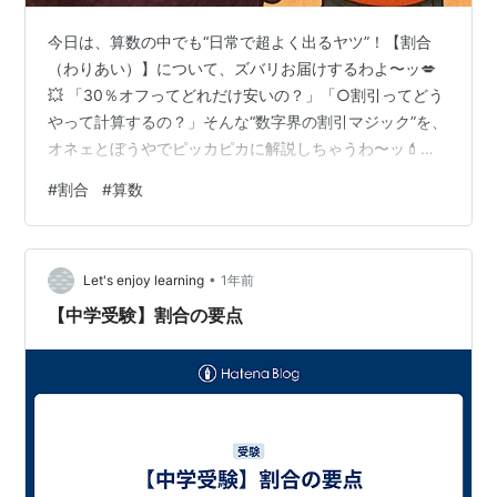
今日は、算数の中でも“日常で超よく出るヤツ”！【割合
（わりあい）】について、ズバリお届けするわよ〜ッ💋
💥 「30％オフってどれだけ安いの？」「○割引ってどう
やって計算するの？」そんな“数字界の割引マジック”を、
オネェとぼうやでピッカピカに解説しちゃうわ〜ッ💄🎁
🔍この記事では：「割合ってなに？」「割るってどうい
#
割合
#
算数
うこと？」「％（パーセント）って？」 そんな“比べるた
めの便利ツール”を、生活の例と一緒にわかりやすく紹介
するわよ〜ッ📘✨ 算数の図鑑: 小学生のうちに伸ばしたい
•
数&図形センスをみがく (子供の科学ビジュアル図鑑) 👦
Let's enjoy learning
1年前
「オネェさん！お母さんが『今日は2割引だったのよ！』
【中学受験】割合の要点
って言ってたけど、…