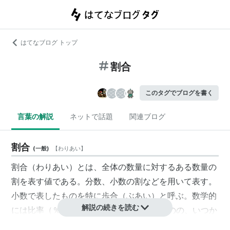
はてなブログ トップ
割合
このタグでブログを書く
言葉の解説
ネットで話題
関連ブログ
割合
(
一般
)
【
わりあい
】
割合（わりあい）とは、全体の数量に対するある数量の
割を表す値である。分数、小数の割などを用いて表す。
小数で表したものを特に歩合（ぶあい）と呼ぶ。数学的
解説の続きを読む
には比率（％、‰）と同義。割合というものの、いつか
らか割だけではなく比率（百分率、千分率など）も含め