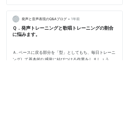
300万円で1人が1億円なら平均は1270万円▶「大多数の
実態」を見失わない 3. 倍トラップ基準値の曖昧さに注意
「1→7」と「100→700」では全く意味が変わる▶…
•
発声と音声表現のQ&Aブログ
1年前
Ｑ．発声トレーニングと歌唱トレーニングの割合
に悩みます。
Ａ. ベースに戻る部分を「型」としてもち、毎日トレーニ
ングして基本的な感覚に結びつける作業をしましょう。
型と応用とバランスのよいトレーニングを心がけてくだ
さい。 そうしないと、自分のフォームもできあがりませ
ん。 調子のよいときは、歌唱を増やしてください。 でき
ることを大きくすること。それが、器を大きくする方法
#
割合
#
悩み
#
結び
#
作業
#
フォーム
#
歌唱
#
器
なのです。
#
毎日
#
大きく
•
発声と音声表現のQ&Aブログ
1年前