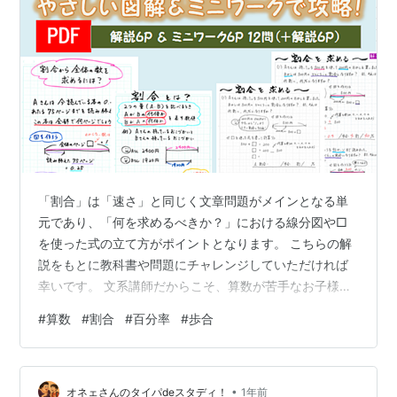
「割合」は「速さ」と同じく文章問題がメインとなる単
元であり、「何を求めるべきか？」における線分図や□
を使った式の立て方がポイントとなります。 こちらの解
説をもとに教科書や問題にチャレンジしていただければ
幸いです。 文系講師だからこそ、算数が苦手なお子様の
目線に少しでも寄り添った解説をお届けしたい……そんな
#
算数
#
割合
#
百分率
#
歩合
想いから生まれたオリジナル教材です。 大人の脳トレに
もなりますので、保護者様も是非お子様とご一緒にお楽
しみいただけますと嬉しいです。 ＊＊＊＊＊商品内容＊
•
＊＊＊＊ 解説 6P ミニワーク 6P 解答 6P 【解説】 ・
オネェさんのタイパdeスタディ！
1年前