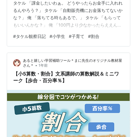
タケル 「課金したいわぁ。 どうやったらお金手に入れれ
るんやろう？」 タケル 「自動販売機にお金落ちてないか
な？」 俺 「落ちてる時もあるで。」 タケル 「もらって
もいいんかな？」 俺 「100円より少なかったらええんち
ゃう。」 タケル 「50円も！？」 俺 「うん。」 タケル
#
タケル観察日記
#
小学生
#
子育て
#
割合
「でも500円はあかんのか。 そしたら1000円もかぁ。」
俺 「500円とか1000円は、 警察に届けなあかんな。」
タケル 「それはそうやろな。」 --- 俺 「でもな、届けた
あると嬉しい学習補助ツール＊まに先生のオリジナル教材屋
ら 1割の権利を主張できるで。」 するとタケルが、 少し
•
さん＊
1年前
考えてから言った。 タケル 「…
【小5算数・割合】文系講師の算数解説＆ミニワ
ーク【歩合・百分率％】