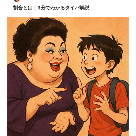
「割合」とは？ ・割合＝歩合＝百分率 ・日常生活で使え
割合とは｜3分でわかるタイパ解説
るシーン実践モデル ・…