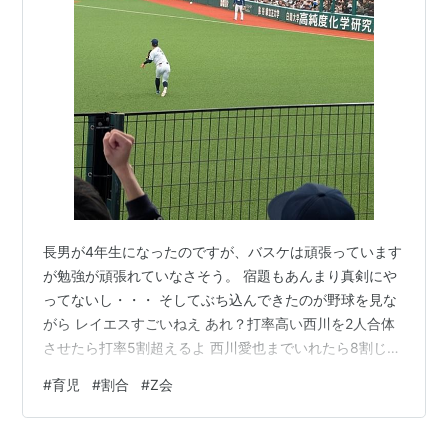
長男が4年生になったのですが、バスケは頑張っています
が勉強が頑張れていなさそう。 宿題もあんまり真剣にや
ってないし・・・ そしてぶち込んできたのが野球を見な
がら レイエスすごいねえ あれ？打率高い西川を2人合体
させたら打率5割超えるよ 西川愛也までいれたら8割じゃ
ん!!! 割合を足すのかい いや、遊びというかネタならいい
#
育児
#
割合
#
Z会
んです。おもろいから ただ、おもろいこと言うやんって
返したら え？？足したらそうなる。 って返ってきたので
まずいなと いや、その返しすらたぶんネタなんだと思う