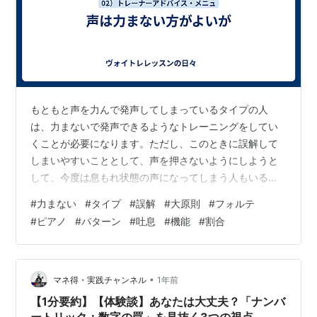
もともと声を力んで発声してしまっているタイプの人
は、力まないで発声できるようなトレーニングをしてい
くことが必要になります。ただし、このときに誤解して
しまいやすいこととして、声を押さないようにしようと
して、今度は息もれ状態の声になってしまう人もいるよ
うです。発声の大原則は身体でしっかり支えられた状態
#
力まない
#
タイプ
#
誤解
#
大原則
#
フォルテ
で、口の中の空間は無理せず広く保ち、力まずしっかり
#
ピアノ
#
パターン
#
吐息
#
機能
#
割合
と楽器が鳴るところでしゃべるということです。 これは
フォルテであってもピアノであっても、さまざまな強弱
に対応できる状態で出すためにも必要なことです。息も
れ声になってしまう人に考えられるパターンは、支えが
•
マネ得・実践チャンネル
1年前
機能していない、口の中に充分な空間が保てていない、
【1分要約】【体験談】あなたは大丈夫？「ナンバ
…