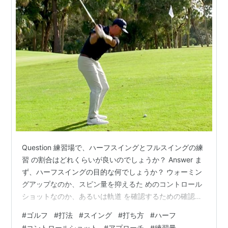
Question 練習場で、ハーフスイングとフルスイングの練
習 の割合はどれくらいが良いのでしょうか？ Answer ま
ず、ハーフスイングの目的な何でしょうか？ ウォーミン
グアップなのか、スピン量を抑えるた めのコントロール
ショットなのか、あるいは軌道 を確認するための確認動
作なのか、基礎練習とし ての精度を上げる練習なのか、
#
ゴルフ
#
打法
#
スイング
#
打ち方
#
ハーフ
用途は様々あるか と思います。 また、そもそもウエッジ
#
コントロールショット
#
アプローチ
#
練習量