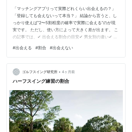
「マッチングアプリって実際どれくらい出会えるの？」
「登録しても会えないって本当？」 結論から言うと、し
っかり使えば“2〜5割程度の確率で実際に会える”のが現
実です。 ただし、使い方によって大きく差が出ます。 こ
の記事では、✔ 出会える割合の目安✔ 男女別の違い✔ 出
会えない人の原因 を分かりやすく解説します。 ✅ マッチ
#
出会える
#
割合
#
出会えない
ングアプリで出会える割合（目安） 実態ベースで見る
と、以下が一つの基準です。 マッチした相手と実際に会
える割合 → 約20〜50％ アプリ登録者全体で見ると → 約
•
30〜40％前後が「実際に会った経験あり」 👉 つまり、
ゴルフスイング研究所
4ヶ月前
10人とマッチすれば2〜5人とは会える可能性があるとい
ハーフスイング練習の割合
うイ…