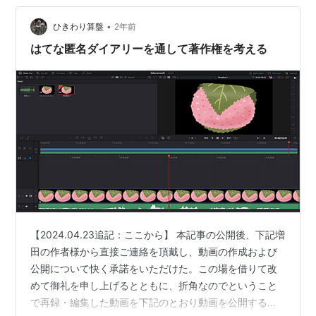
るという催しに参加しました。こういうのは比べるもの
•
ではないという意見もありそうですが、次男坊三助さん
ひきわり算盤
2年前
の数々の名作の方が遙かにレベルが高いと私の主観では
はてな匿名ダイアリーを通して著作権を考える
思います。私も常に溢れんばかりの創作意欲と…
【2024.04.23追記：ここから】 本記事の公開後、下記増
田の作者様から直接ご連絡を頂戴し、動画の作成および
公開について快く承諾をいただけた。この場を借りて改
めて御礼を申し上げるとともに、折角なのでということ
で再録・編集した動画を下記のとおり動画を公開する。