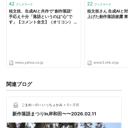
42
22
ブックマーク
ブックマーク
桂文枝、生成AIと共作で“創作落語”
桂文枝さん 生成AIと
手応え十分「落語というのは“心”で
上げた創作落語披露 東京
す」【コメント全文】（オリコン） -
Yahoo!ニュース
news.yahoo.co.jp
www3.nhk.or.jp
関連ブログ
•
ごまめ～の～いっちょかみ
6ヶ月前
新作落語まつりIn岸和田〜〜2026.02.11