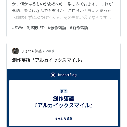
か、何か得るものがあるのか、楽しみでおます。 これが
落語。答えはなんでも有りか、ご自分が面白いと思った
ら躊躇せずにぶつけてみる。その勇気が必要なんです
な。そこで言うと、本日のピカ一は鶴笑さんおの「大間
#
SWA
#
浪花LED
#
創作落語
#
新作落語
のマグロの一本釣り」ですな。力の入った噺もおもしろ
いですが、そこはやはり新作と云えどもこなれた「ウル
トラのつる」ですか。パロディの「スーパー寿限無」。
•
飲むしぐさだけで感心させられた「ごくごく」。得意の
ひきわり算盤
2年前
人情噺の色付けをされた「人生が二度あれば」。サラリ
創作落語『アルカイックスマイル』
ーマンの言葉の違い「ホット＆クール」、…