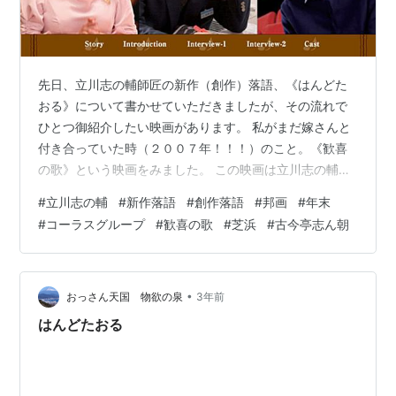
先日、立川志の輔師匠の新作（創作）落語、《はんどた
おる》について書かせていただきましたが、その流れで
ひとつ御紹介したい映画があります。 私がまだ嫁さんと
付き合っていた時（２００７年！！！）のこと。《歓喜
の歌》という映画をみました。 この映画は立川志の輔師
匠の新作（創作）落語をもとに作られた映画で、あらす
#
立川志の輔
#
新作落語
#
創作落語
#
邦画
#
年末
じとしては以下の通りです。 文化会館で働く飯塚主任(小
#
コーラスグループ
#
歓喜の歌
#
芝浜
#
古今亭志ん朝
林薫)は、似た名前の2つのコーラスグループを聞き違
え、大晦日のコンサートホールをダブルブッキングして
しまう。双方に掛け合うものの、どちらも一歩も譲らず
大問題に発展。安定の上にあぐらをかき、人生テキトー
•
おっさん天国 物欲の泉
3年前
にやりすごしてきた中年公務員は、合唱にかけ…
はんどたおる