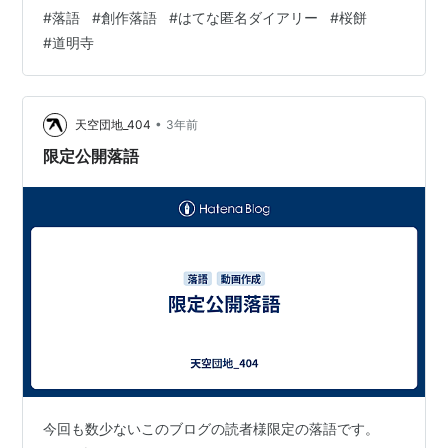
まことにありがとうございました。インターネットにも
#
落語
#
創作落語
#
はてな匿名ダイアリー
#
桜餅
感謝します。 www.youtube.com 【2024.04.23追記：こ
#
道明寺
こまで】 いつものようにはてなブックマークを見ている
と、あるはてな匿名ダイアリーの記事に出会った。
anond.hatelabo.jp 面白い！ 落語みたいでいいですね。
と感じた矢先、これは声に出して読むとより面…
•
天空団地_404
3年前
限定公開落語
今回も数少ないこのブログの読者様限定の落語です。