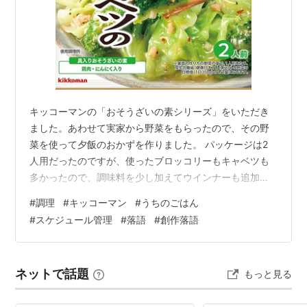
キッコーマンの「おそうざいの素シリーズ」をいただき
ました。あわせて実家から野菜をもらったので、その野
菜を使って夕飯のおかずを作りました。 パッケージは2
人用だったのですが、使ったブロッコリーもキャベツも
多かったので、調味料を少し加えてウインナーも追加。
オリジナルとは違った味付けに改良しました。 結果はお
#
調理
#
キッコーマン
#
うちのごはん
いしく作れたかと思います。 残ったものは明日の朝のお
#
スケジュール管理
#
落語
#
創作落語
かずに。にんにく入ってますが、日曜だからちょっとく
らい良いでしょ(笑) うちのごはん おそうざいの素 10種
各1袋 計10袋 詰め合わせ アソート セット まとめ買い こ
ネットで話題
もっと見る
たゆな堂 Amazon 2月のもスケジュールも濃密(？)だった
ような気が…