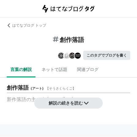
はてなブログ トップ
創作落語
このタグでブログを書く
言葉の解説
ネットで話題
関連ブログ
創作落語
(
アート
)
【
そうさくらくご
】
新作落語の主に上方での呼び方。
解説の続きを読む