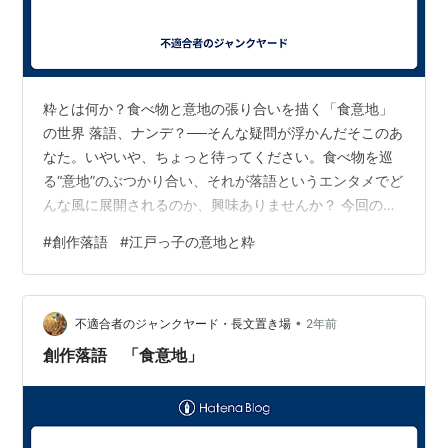
粋とは何か？食べ物と意地の張り合いを描く「食意地」
の世界 落語、ナンデ？──そんな疑問が浮かんだそこのあ
なた。いやいや、ちょっと待ってください。食べ物を巡
る“意地”のぶつかり合い、それが落語というエンタメでど
んな風に展開されるのか、興味ありませんか？ 今回の舞
台は、大阪の食文化。その粋（いき）が「意地」へと変
#
創作落語
#
江戸っ子の意地と粋
わる瞬間、八ちゃんとご隠居が巻き込まれるユニークな
騒動が勃発します。話の中には「博多の麺事情」から
「大阪の食べ方」、さらには江戸っ子魂が炸裂する驚き
•
の展開が。さあ、八ちゃんはどう動くのか？そして最後
不適合者のジャンクヤード・長文置き場
2年前
に生まれた“意外なもの”とは……？ ちょっぴり挑戦的で粋
創作落語 「食意地」
な雰囲気をお楽しみください。きっと食…