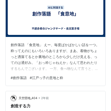
創作落語 「食意地」 えー、毎度ばかばかしい話を一つ。
粋ってえのにもいろいろありますが、まあ、着物がちょ
っと洒落てるとか裏地のところから少しだけ見える、っ
てのは通好み。「おっ粋じゃねえか」なんて思われたり
するもんでございます。 一方、食べ物なんて言うと、こ
れはもうその地方によっていろいろ違う。 博多なんてい
#
創作落語
#
江戸っ子の意地と粋
くとラーメン屋さんに入ったら、まああるのは 普通、固
めなんていう麺の硬さがあるもんですね。 これにもいろ
いろござんして、固めの次は「ばりかた」これ、博多の
•
方便で「すごく」ってのが「ばり」で「ばりかた」 これ
天空団地_404
2年前
じゃあ負けてらんねえってんで出来たのが「はりがね」
創造する力
もうこれなんて鉄線食べてるんじゃね…