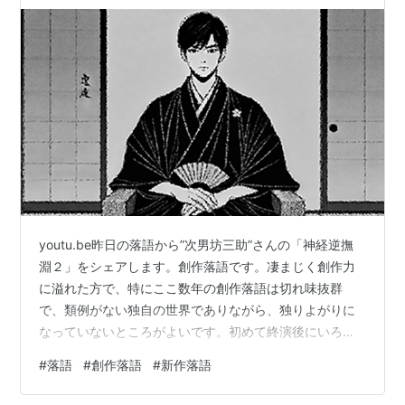
youtu.be昨日の落語から”次男坊三助”さんの「神経逆撫
淵２」をシェアします。創作落語です。凄まじく創作力
に溢れた方で、特にここ数年の創作落語は切れ味抜群
で、類例がない独自の世界でありながら、独りよがりに
なっていないところがよいです。初めて終演後にいろい
ろ話が出来たのですが、筋の通った創作に関する哲学に
#
落語
#
創作落語
#
新作落語
ついて語ってもらえて刺激をたくさんいただきました。
先日繁昌亭で一般公募の創作落語をプロの落語家が演じ