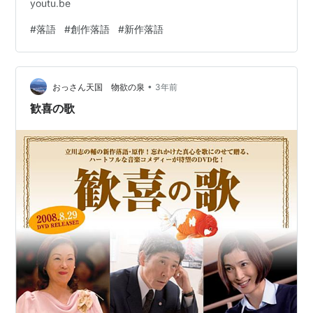
youtu.be
#
落語
#
創作落語
#
新作落語
•
おっさん天国 物欲の泉
3年前
歓喜の歌