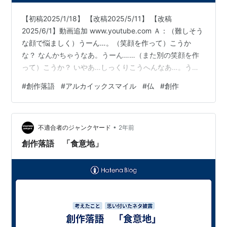
【初稿2025/1/18】 【改稿2025/5/11】 【改稿
2025/6/1】動画追加 www.youtube.com Ａ：（難しそう
な顔で悩ましく）うーん…。（笑顔を作って）こうか
な？ なんかちゃうなあ。うーん……（また別の笑顔を作
って）こうか？ いやあ…しっくりこうへんなあ…。うー
ん…こうか？ やっぱりちゃうなあ… Ｂ：いや～遅れてす
#
創作落語
#
アルカイックスマイル
#
仏
#
創作
まんなあ。ちょっと仕事が立て込んでもうて Ａ：（少し
気づくのが遅れたあとに）おお！ 来とったんか。ごめん
気が付かんと。遅れた？ いやいやそんなん全然気にせん
•
と座って座って。今日は久しぶりに飲もうやないか Ｂ：
不適合者のジャンクヤード
2年前
誘ってくれてありがとうなあ。せやけど、どうしたん
創作落語 「食意地」
や…