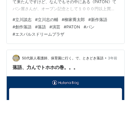
て来たんですけど、なんでもその中にある《PATON》て
パン屋さんが、オープン記念として１０００円以上買い
物をすると、先着何名だかにオリジナルトートバッグに
#
立川談志
#
立川志の輔
#
柳家喬太郎
#
新作落語
プレゼントを詰めたものをくれるという事をやっていた
#
創作落語
#
落語
#
演芸
#
PATON
#
パン
らしいです。もともとパンが好きな嫁は何がもらえるの
#
エスパルスドリームプラザ
かよくわからないまま、とりあえずその店の前の列に並
び、１０００円分の買い物をしてそのトートバッグをも
らって来ました。帰ってきて勝ち誇ったようにその事を
報告する嫁を見て、「そ…
•
50代新人看護師、保育園に行く。で、ときどき落語
3年前
落語、力んでトホホの巻。。。