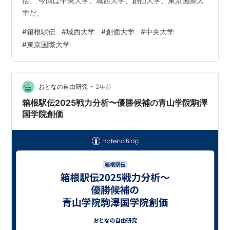
括、 今回は中央大学、城西大学、創価大学、東京国際大
学だ。
#
箱根駅伝
#
城西大学
#
創価大学
#
中央大学
#
東京国際大学
•
おとなの自由研究
2年前
箱根駅伝2025戦力分析〜優勝候補の青山学院駒澤
国学院創価