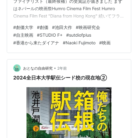
ファイナリスト（最終候補）の受賞証が届きました まず
はネパールの映画祭Humro Cinema Film Fest Humro
Cinema Film Fest "Diana from Hong Kong" 続いてフラン
スの映画祭Clown International FilmFestival Clown
#
創価大学
#
創価
#
池田大作
#
映画研究会
International Film Festival "Diana from Kong Kong" 出演
#
自主映画
#
STUDIO F+
#
sutdiofplus
者の皆さま作曲家のIce9さんエキストラの皆さんロケに
#
香港から来たダイアナ
#
Naoki Fujimoto
#
映画
ご協力頂いた店舗の方…
•
おとなの自由研究
2年前
2024全日本大学駅伝シード校の現在地②