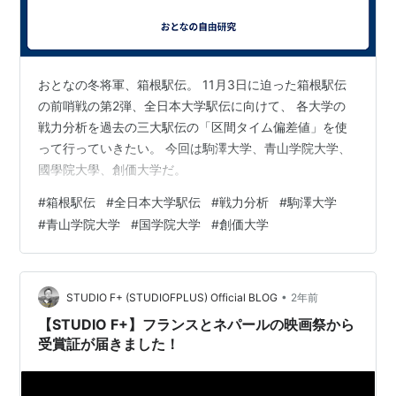
おとなの冬将軍、箱根駅伝。 11月3日に迫った箱根駅伝
の前哨戦の第2弾、全日本大学駅伝に向けて、 各大学の
戦力分析を過去の三大駅伝の「区間タイム偏差値」を使
って行っていきたい。 今回は駒澤大学、青山学院大学、
國學院大學、創価大学だ。
#
箱根駅伝
#
全日本大学駅伝
#
戦力分析
#
駒澤大学
#
青山学院大学
#
国学院大学
#
創価大学
•
STUDIO F+ (STUDIOFPLUS) Official BLOG
2年前
【STUDIO F+】フランスとネパールの映画祭から
受賞証が届きました！