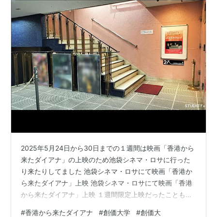
2025年5月24日から30日までの１週間は映画「香港から
来たダイアナ」の上映のため池袋シネマ・ロサに行った
り来たりしてました 池袋シネマ・ロサにて映画「香港か
ら来たダイアナ」上映 池袋シネマ・ロサにて映画「香港
から来たダイアナ」上映 １週間限定上映だったこともあ
り７日間無事に上映されることに全神経をそこに集中し
#
香港から来たダイアナ
#
創価大学
#
創価大