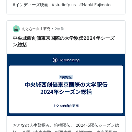
ていたため７日間が終わるとホッとした安堵感とドッと
#
インディーズ映画
#
studiofplus
#
Naoki Fujimoto
押し寄せる疲労が出て今日の今日までほとんど何もせず
にぼーっとしていました自分の映画が映画館で上映され
るというのは嬉しさよりも、とても疲れるものだと生ま
れて初めて経験をしたところです何人かの人に、この映
•
おとなの自由研究
2年前
画は別の劇場で上映はしないのですか？…
中央城西創価東京国際の大学駅伝2024年シーズ
ン総括
おとなの人生鷲掴み、箱根駅伝。 2024-5駅伝シーズン総