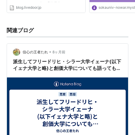
てありますよね。 今の現役世代だとキャパル
blog.livedoor.jp
sokauniv-nowar.myst
（いっぱいいっぱいになる）とか 何事につけ
磐石というとか・・・・。...
関連ブログ
•
信心の王者たれ
8ヶ月前
派生してフリードリヒ・シラー大学イェーナ(以下
イェナ大学と略)と創価大学についても語ってもら
った