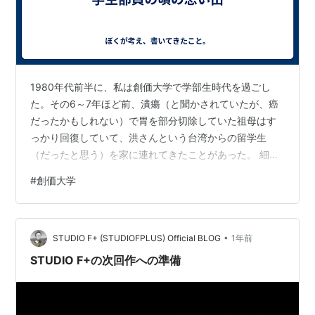
1980年代前半に、私は創価大学で学部生時代を過ごし
た。その6～7年ほど前、潰瘍（と聞かされていたが、癌
だったかもしれない）で胃を部分切除していた祖母はす
っかり回復していて、洪さんという台湾からの留学生
（だったと思う）を家に連れてきたことがあった。 細か
い経緯は覚えていないのだが、その洪さんや地域の創価
#
創価大学
学会学生部の年長部員たちを交えて、私の家で懇談の機
会を設けたことがある。年長の部員が洪さんに私を創価
大学の一年生だと紹介をし、創価大は海外の諸大学との
•
交流も活発なのだと話をした。 しかし、手渡した出版物
STUDIO F+ (STUDIOFPLUS) Official BLOG
1年前
で、創価大と中国の大学との学術交流の記事、ことに中
STUDIO F+の次回作への準備
国の国旗を見かけた洪さんはそこから日本語を話…