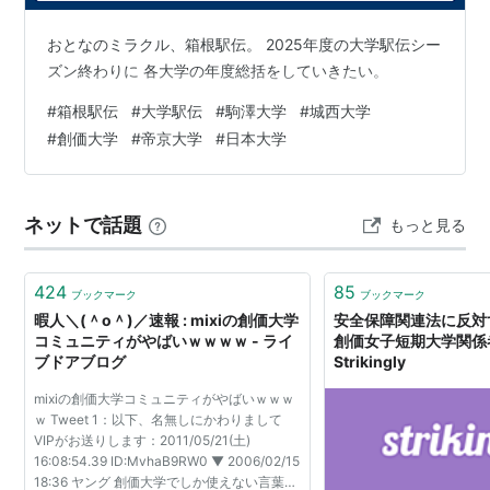
おとなのミラクル、箱根駅伝。 2025年度の大学駅伝シー
ズン終わりに 各大学の年度総括をしていきたい。
#
箱根駅伝
#
大学駅伝
#
駒澤大学
#
城西大学
#
創価大学
#
帝京大学
#
日本大学
ネットで話題
もっと見る
424
85
ブックマーク
ブックマーク
暇人＼(＾o＾)／速報 : mixiの創価大学
安全保障関連法に反対
コミュニティがやばいｗｗｗｗ - ライ
創価女子短期大学関係者
ブドアブログ
Strikingly
mixiの創価大学コミュニティがやばいｗｗｗ
ｗ Tweet 1：以下、名無しにかわりまして
VIPがお送りします：2011/05/21(土)
16:08:54.39 ID:MvhaB9RW0 ▼ 2006/02/15
18:36 ヤング 創価大学でしか使えない言葉っ