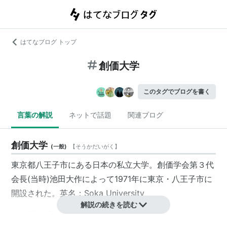
はてなブログ トップ
創価大学
このタグでブログを書く
言葉の解説
ネットで話題
関連ブログ
創価大学
(
一般
)
【
そうかだいがく
】
東京都八王子市にある日本の私立大学。創価学会第３代
会長(当時)池田大作によって1971年に東京・八王子市に
開設された。英名：Soka University
解説の続きを読む
人間教育の最高学府たれ