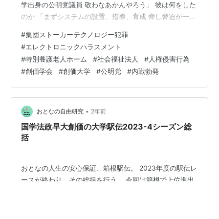
学出身の公明党議員 敬わなあかんやろう」 彼は何をした
のか 「まずシステムの設置、指導、育成 脅し脅迫が一番
多い」 「集団ストーカーのやり方の指導係 機材の設置や
#
集団ストーカーテクノロジー犯罪
放送方法 仲間の集め方 全てそいつに教わった 機材につ
#
エレクトロニックハラスメント
いてもそいつが全部知っている」 地域で？ 「地域もある
#
特別養護老人ホーム
#
社会福祉法人
#
人権侵害行為
が 気域を跨いだ活動を主にしてる 創価全体のマネジメン
#
創価学会
#
創価大学
#
公明党
#
内戦勃発
ト係や システムは創価大学が開発している 開発チーム側
や だからシステムで何ができるか よく知っている おそ
らく殺…
•
おとなの自由研究
2年前
国学法政早大創価の大学駅伝2023-4シーズン総
括
おとなの人生の安心保証、箱根駅伝。 2023年度の駅伝レ
ースが終わり、その総括を行う。 今回は箱根で上位進出
の常連！ 國學院大學、法政大学、早稲田大学、創価大学
だ。 .