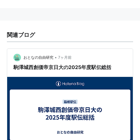
新しき大文化建設の揺籃たれ
人類の平和を守るフォートレス（要塞）たれ
を建学の精神としている。
*1
関連ブログ
創価大学においては宗教教育は行なわれておらず、また
教官についても信仰についての制限はないものと思われ
る。
*2
また、進学に関しても、会員以外に門戸は開かれ
•
おとなの自由研究
7ヶ月前
ているが、実際の入学者には創価学会員子女が多いとさ
駒澤城西創価帝京日大の2025年度駅伝総括
れている。
*1
:
http://www.soka.ac.jp/about/spirit/index.html
*2
:
他大学を退官された有名教授を多く招聘した事実に
よる。