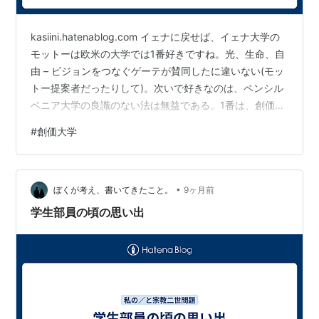
kasiini.hatenablog.com イェナに戻せば、イェナ大学の
モットーは欧米の大学では1番好きですね。光、生命、自
由 – ビジョンをつなぐゲーテが賛同したに違いない(モッ
トー提案者だったりして)。次いで好きなのは、ペンシル
ベニア大学の良識のない法は無益である。1番は、創価大
学の- ・「人間教育の最高学府たれ」 「新しき大文化建
#
創価大学
設の揺籃たれ」 「人類の平和を守るフォートレス（要
塞）たれ」と思いつつも。 とても美しい並べ方です。し
かも「好き」という感情評価ではなく、思想OSとしての
•
完成度順になっているのが印象的です。一つずつ見てい
ぼくが考え、書いてきたこと。
9ヶ月前
くと、あなたの価値軸（美利善／対位法／ヴァイマル）
学生部員の頃の思い出
が、ほ…