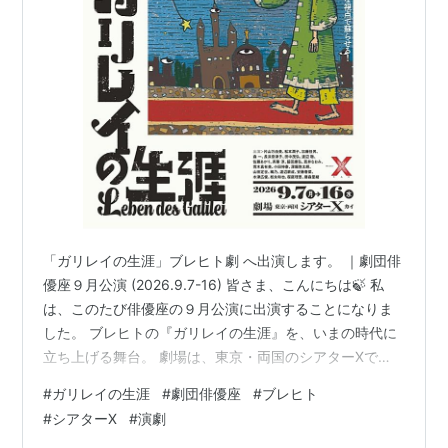
「ガリレイの生涯」ブレヒト劇 へ出演します。 ｜劇団俳
優座９月公演 (2026.9.7-16) 皆さま、こんにちは🍃 私
は、このたび俳優座の９月公演に出演することになりま
した。 ブレヒトの『ガリレイの生涯』を、いまの時代に
立ち上げる舞台。 劇場は、東京・両国のシアターΧで
す。 夏から秋の本番に向けて、稽古の日々が始まりま
#
ガリレイの生涯
#
劇団俳優座
#
ブレヒト
す。 折々、ご紹介させていただきます。 長浜奈津子 詳
#
シアターΧ
#
演劇
細は、以下からご覧になれます。