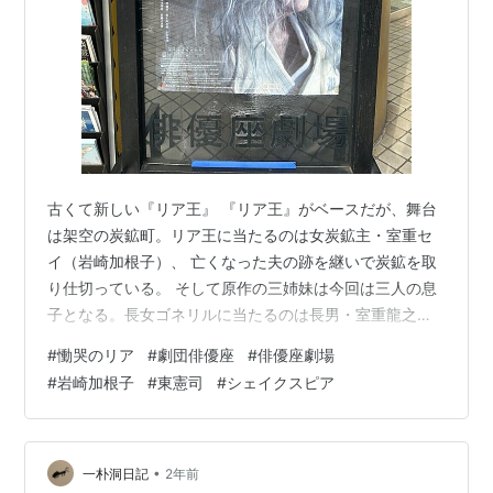
古くて新しい『リア王』 『リア王』がベースだが、舞台
は架空の炭鉱町。リア王に当たるのは女炭鉱主・室重セ
イ（岩崎加根子）、 亡くなった夫の跡を継いで炭鉱を取
り仕切っている。 そして原作の三姉妹は今回は三人の息
子となる。長女ゴネリルに当たるのは長男・室重龍之輔
（斉藤淳）、次女リーガンに当たるのは次男・正之輔
#
慟哭のリア
#
劇団俳優座
#
俳優座劇場
（田中孝宗）、三女コーディリアに当たるのは三男・文
#
岩崎加根子
#
東憲司
#
シェイクスピア
之輔（野々山貴之）。 そのように舞台設定や性別などが
大きく違うため、台詞も大幅に変えており、テキレジと
いうよりはオリジナルの要素が大きく、大胆な換骨奪胎
といえた。 とはいえ大筋はきちんとリア王を踏襲してい
•
一朴洞日記
2年前