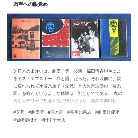
る。 冒頭は舞台設定、人物紹介が入る。長男…
肉声への眼覚め
芝居との出逢いは、劇団「雲」公演、福田恆存脚色によ
るドストエフスキー『罪と罰』だった。それ以前に、親
に連れられて水谷八重子（先代）と大矢市次郎の『婦系
図』を観たというような体験は、別としてである。 丸の
内ピカデリーで映画を観た帰りだった。国鉄有楽町駅の
ホームに立って、山手線の到着を待っていた。高校一年
#
芝居
#
劇団雲
#
罪と罰
#
芥川比呂志
#
劇団俳優座
の秋である。池袋へ帰るだけなら、地下鉄丸ノ内線が早
#
岩崎加根子
#
田中千禾夫
道だが、山手線日暮里駅までの通学定期券を所持してい
た。安上りなばかりか、ともすると有楽町から最短区間
の切符を買って、キセル乗車を企てていたのだったかも