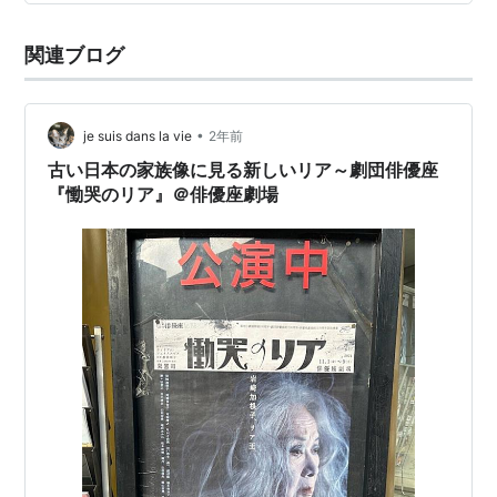
関連ブログ
•
je suis dans la vie
2年前
古い日本の家族像に見る新しいリア～劇団俳優座
『慟哭のリア』＠俳優座劇場