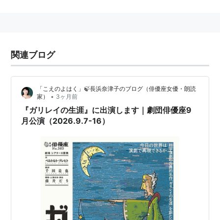
関連
→
俳優座劇場
関連ブログ
「こえのよはく」🍃長浜奈津子のブログ（俳優座女優・朗読
•
家）
3ヶ月前
『ガリレイの生涯』に出演します｜劇団俳優座9
月公演（2026.9.7-16）