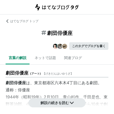
はてなブログ トップ
劇団俳優座
このタグでブログを書く
言葉の解説
ネットで話題
関連ブログ
劇団俳優座
(
アート
)
【
げきだんはいゆうざ
】
劇団俳優座
は、
東京都港区
六本木
4丁目
にある劇団。
通称：
俳優座
1944年（昭和19年）2月10日、
青山杉作
、
千田是也
、
東
解説の続きを読む
野英治郎
、
小沢栄太郎
、
東山千栄子
、
岸輝子
ら10名で創
立。