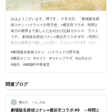
おはようございます、博です。 ５月９日、「劇場版名探
偵コナン ハイウェイの堕天使」×横浜市コラボ、時間と
体力の限界まで楽しんだお出かけ記録その１０、ラスト
です。 劇場版名探偵コナン×横浜市コラボ #10 ～時間と
体力の限界まで楽しんだ1日～ 【コナンプラザ】 コナン
ストアやチーズガーデンさんで買い物をした後、駅の反
#
劇場版名探偵コナン ハイウェイの堕天使
対側、横浜そごうのロフトさんへ向かいました。こちら
#
横浜そごう
#
ロフト
#
コナンプラザ
#
お出かけ
でこの日「コナンプラザ」（４月１日～５月１７日開催
#
旅行
#
崎陽軒中華食堂
でした）が開催中でした。 毎年、こちらではコナンプラ
ザが開催されていますが、今回はいつもよりグッズ売り
場が大きいような？ やっぱり地元横浜が舞台だからでし
関連ブログ
ょうか。グッズを求める方もたく…
•
博ログ。
2ヶ月前
劇場版名探偵コナン×横浜市コラボ #9 ～時間と