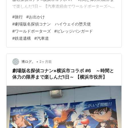
で楽しんだ1日～ 【汽車道経由でワールドポーターズへ】
横浜市役所を後にして、次の目的地ワールドポーターズ
#
旅行
#
お出かけ
に移動です。正直、この辺りでかなりヘロヘロな状態に
#
劇場版名探偵コナン ハイウェイの堕天使
なっていましたが、合間合間で休憩を入れていて、なん
#
ワールドポーターズ
#
ビレッジバンガード
とか体力を持たせてる状態でした（笑）。 桜木町駅周辺
#
鉄道遺構
#
汽車道
からワールドポーターズへは、ロープウェイ
「YOKOHAMA AIR CABIN」乗車が一番早いのでしょう
が大人１人１０００円、家族…
•
博ログ。
2ヶ月前
劇場版名探偵コナン×横浜市コラボ #6 ～時間と
体力の限界まで楽しんだ1日～ 【横浜市役所】