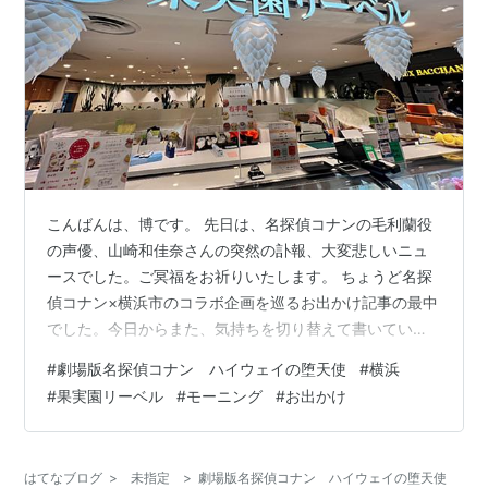
こんばんは、博です。 先日は、名探偵コナンの毛利蘭役
の声優、山崎和佳奈さんの突然の訃報、大変悲しいニュ
ースでした。ご冥福をお祈りいたします。 ちょうど名探
偵コナン×横浜市のコラボ企画を巡るお出かけ記事の最中
でした。今日からまた、気持ちを切り替えて書いていき
たいと思います。 ５月９日、「劇場版名探偵コナン ハイ
#
劇場版名探偵コナン ハイウェイの堕天使
#
横浜
ウェイの堕天使」×横浜市コラボ、時間と体力の限界まで
#
果実園リーベル
#
モーニング
#
お出かけ
楽しんだお出かけ記録その１です。 劇場版コナン×横浜
市コラボ #1 ～時間と体力の限界まで楽しんだ1日～ 【果
実園で朝食】 朝８時半過ぎ、予定より遅れながらも横浜
はてなブログ
>
未指定
>
劇場版名探偵コナン ハイウェイの堕天使
駅近くの駐車場に車を置き、横浜駅へ到着しました。ゴ