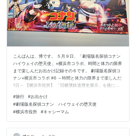
こんばんは、博です。 ５月９日、「劇場版名探偵コナン
ハイウェイの堕天使」×横浜市コラボ、時間と体力の限界
まで楽しんだお出かけ記録その６です。 劇場版名探偵コ
ナン×横浜市コラボ #6 ～時間と体力の限界まで楽しんだ
1日～ 【横浜市役所】 「旧横濱鉄道歴史展示」を後にし
て、次の目的地「横浜市役所」に向かいました。 途中、
#
旅行
#
お出かけ
このような川を渡るところを通ったのですが、先日亀山
#
劇場版名探偵コナン ハイウェイの堕天使
ダムに行った時も思ったのですが、私は高所恐怖症に加
#
横浜市役所
#
キャシーマム
えて水場恐怖症もあるのか、このような場所を渡ってい
るとなんかゾワゾワするんですよね（笑）。この通路を
通る時は、中央を足早に通り抜けました（笑）。 今回、