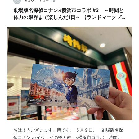
この横浜市とのコラボは、まさ…
•
博ログ。
3ヶ月前
劇場版名探偵コナン×横浜市コラボ #3 ～時間と
体力の限界まで楽しんだ1日～ 【ランドマークプ
ラザ】
おはようございます、博です。 ５月９日、「劇場版名探
偵コナン ハイウェイの堕天使」×横浜市コラボ、時間と