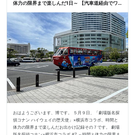
体力の限界まで楽しんだ1日～ 【汽車道経由でワ
ールドポーターズへ】
おはようございます、博です。 ５月９日、「劇場版名探
偵コナン ハイウェイの堕天使」×横浜市コラボ、時間と
体力の限界まで楽しんだお出かけ記録その７です。 劇場
版名探偵コナン×横浜市コラボ #7 ～時間と体力の限界ま