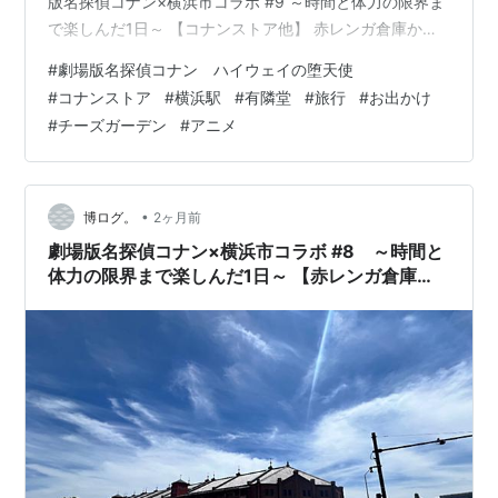
版名探偵コナン×横浜市コラボ #9 ～時間と体力の限界ま
で楽しんだ1日～ 【コナンストア他】 赤レンガ倉庫から
徒歩でみなとみらい線馬車道駅まで移動し、そのままみ
#
劇場版名探偵コナン ハイウェイの堕天使
なとみらい線で横浜駅へ向かいました。もうすでにこの
#
コナンストア
#
横浜駅
#
有隣堂
#
旅行
#
お出かけ
時点で足のあちこちが相当痛く、ひょこひょこ歩きでし
#
チーズガーデン
#
アニメ
た（笑）。 横浜駅に着くと、まずは有隣堂さんへ。有隣
堂さんでは、この日「コナンストア」を開催中でした
（開催期間は２０２６年４月１０日～５月１０日でし
た）。 有隣堂さんでは、今回のような…
•
博ログ。
2ヶ月前
劇場版名探偵コナン×横浜市コラボ #8 ～時間と
体力の限界まで楽しんだ1日～ 【赤レンガ倉庫
へ】