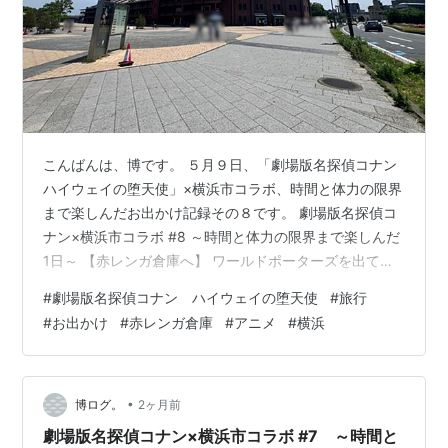
こんばんは、博です。 ５月９日、「劇場版名探偵コナン
ハイウェイの堕天使」×横浜市コラボ、時間と体力の限界
まで楽しんだお出かけ記録その８です。 劇場版名探偵コ
ナン×横浜市コラボ #8 ～時間と体力の限界まで楽しんだ
1日～ 【赤レンガ倉庫へ】 ワールドポーターズを出て、
そのまま徒歩で我が家の劇場版コナンのオリジナルステ
#
劇場版名探偵コナン ハイウェイの堕天使
#
旅行
ッカー集め最終地点、赤レンガ倉庫に向かいました。本
#
お出かけ
#
赤レンガ倉庫
#
アニメ
#
横浜
当はステッカー全種類コンプリートしたかったのです
が、時間的な関係でこの５枚目までが限界でした
（汗）。 ワールドポーターズからつながってる歩道橋を
利用するとすんなり赤レンガ倉庫へ行くことができまし
•
博ログ。
2ヶ月前
た。 赤レンガ倉庫自体は、年に数回、イ…
劇場版名探偵コナン×横浜市コラボ #7 ～時間と