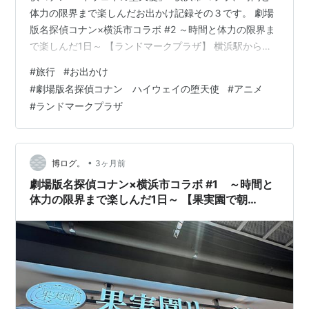
体力の限界まで楽しんだお出かけ記録その３です。 劇場
版名探偵コナン×横浜市コラボ #2 ～時間と体力の限界ま
で楽しんだ1日～ 【ランドマークプラザ】 横浜駅からみ
なとみらい線で「みなとみらい」駅までやってきまし
#
旅行
#
お出かけ
た。そのまま隣接するランドマークプラザへ移動しまし
#
劇場版名探偵コナン ハイウェイの堕天使
#
アニメ
た。 ここから、オリジナルステッカー集めがスタートで
#
ランドマークプラザ
す。対象となる商品を購入すると、ステッカー１枚いた
だける、そんな仕組みですね。我が家では、それぞれコ
ナンの推しキャラがいまして（笑）。推しキャラのステ
ッカー対象商品はそれぞれ自腹、とい…
•
博ログ。
3ヶ月前
劇場版名探偵コナン×横浜市コラボ #1 ～時間と
体力の限界まで楽しんだ1日～ 【果実園で朝
食】