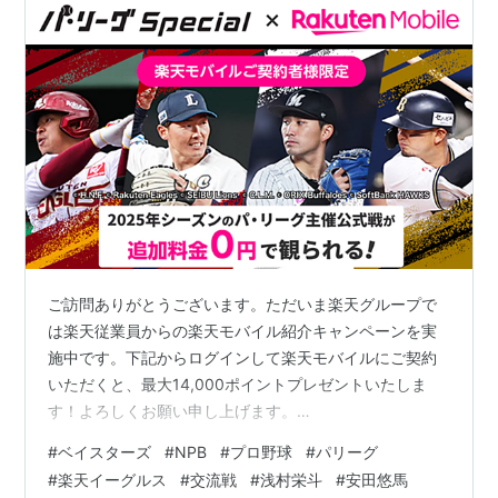
ご訪問ありがとうございます。ただいま楽天グループで
は楽天従業員からの楽天モバイル紹介キャンペーンを実
施中です。下記からログインして楽天モバイルにご契約
いただくと、最大14,000ポイントプレゼントいたしま
す！よろしくお願い申し上げます。
https://r10.to/hYYGNa 【楽天従業員から紹介された方限
#
ベイスターズ
#
NPB
#
プロ野球
#
パリーグ
定】楽天モバイル紹介キャンペーン！回線お申し込みご
#
楽天イーグルス
#
交流戦
#
浅村栄斗
#
安田悠馬
とにポイントプレゼント！上記URLからどなたでもお申