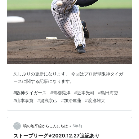
久しぶりの更新になります。 今回はプロ野球阪神タイガ
ースに関する記事になります。
#
阪神タイガース
#
青柳晃洋
#
近本光司
#
島田海吏
#
山本泰寛
#
湯浅京己
#
加治屋蓮
#
渡邊雄大
•
暁の地平線からこんにちは
6年前
ストーブリーグ※2020.12.27追記あり