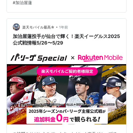
#
加治屋蓮
し込みいただけます。
https://tv.rakuten.co.jp/static/pacificleague/lp/mobile_
cpn/【パ・リーグSpecial】楽天モバイルご契約…
•
楽天モバイル最高☆
1年前
加治屋蓮投手が仙台で輝く！楽天イーグルス2025
公式戦情報5/26〜5/29