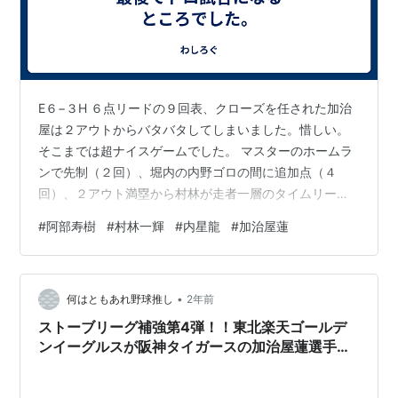
E６−３H ６点リードの９回表、クローズを任された加治
屋は２アウトからバタバタしてしまいました。惜しい。
そこまでは超ナイスゲームでした。 マスターのホームラ
ンで先制（２回）、堀内の内野ゴロの間に追加点（４
回）、２アウト満塁から村林が走者一層のタイムリー２
ベース（５回）、ダメ押しはカズキの久々タイムリー
#
阿部寿樹
#
村林一輝
#
内星龍
#
加治屋蓮
（８回）。それが最終回、１発同点の場面で３番栗原、
４番山川を迎えるという展開まで持っていかれます。な
にもそこまで盛り上げなくても...。とうとう１つのアウ
•
トを取るために藤平まで投入しました（せざるを得なく
何はともあれ野球推し
2年前
なりました）。５点差あった７回表は１アウト１、３塁
ストーブリーグ補強第4弾！！東北楽天ゴールデ
の場面では内からスパッと西垣へスイッチして１…
ンイーグルスが阪神タイガースの加治屋蓮選手の
獲得を発表！！～補強の狙いとは！？～