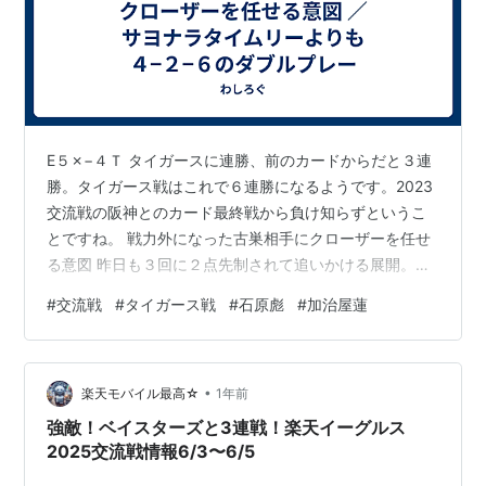
E５✗−４Ｔ タイガースに連勝、前のカードからだと３連
勝。タイガース戦はこれで６連勝になるようです。2023
交流戦の阪神とのカード最終戦から負け知らずというこ
とですね。 戦力外になった古巣相手にクローザーを任せ
る意図 昨日も３回に２点先制されて追いかける展開。と
ころが５回に１点返し、７回には逆転します。８回から
#
交流戦
#
タイガース戦
#
石原彪
#
加治屋蓮
は逃げ切り体制。８回表に西口を送ってリードを守った
までは良かった。問題は９回表のマウンドでした。この
展開で則本は厳しかったと思いますが、幸いにも則本は
•
ベンチ入りしていません。で、送られたのが加治屋で
楽天モバイル最高☆
1年前
す。前日の初戦で古巣相手に見事なリリーフを見せてい
強敵！ベイスターズと3連戦！楽天イーグルス
たので、ベンチは則本をベンチ入りさせない…
2025交流戦情報6/3〜6/5