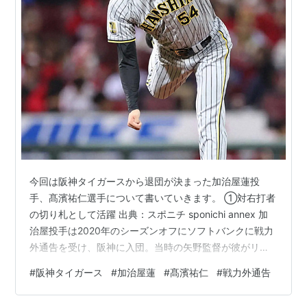
今回は阪神タイガースから退団が決まった加治屋蓮投
手、髙濱祐仁選手について書いていきます。 ①対右打者
の切り札として活躍 出典：スポニチ sponichi annex 加
治屋投手は2020年のシーズンオフにソフトバンクに戦力
外通告を受け、阪神に入団。当時の矢野監督が彼がリリ
ースされた際は即獲得に動くよう働きかける等、2018年
#
阪神タイガース
#
加治屋蓮
#
髙濱祐仁
#
戦力外通告
に72登板31ホールドを記録したその実績と実力は確かで
あると認識されていました。 kichitan.hatenablog.com