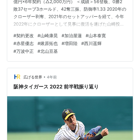
億円×6年契約（△2,000万円） ＜成績＞56登板、0勝2
敗37セーブ3ホールド、42奪三振、防御率1.33 2020年の
クローザー剥奪、2021年のセットアッパーを経て、今年
2022年にクローザーとして見事に復活を遂げた山崎投手
は、憧れだったMLB移籍を封印してDeNAと6年契約を結
#
契約更改
#
山崎康晃
#
加治屋蓮
#
山本泰寛
びました。NPBを活躍の舞台に選んだ30歳の山崎投手
#
赤星優志
#
鍬原拓也
#
増田陸
#
西川遥輝
が、今後どこまでセーブ数を伸ばせるか注目です。
#
万波中正
#
北山亘基
【DeNA】山崎康晃が契約更改「メジャーに途中で移籍す
る可能性はない」６年の大型契約 - プロ野球 : 日刊スポ
ーツ 【阪神】加治屋蓮（投手） ＜年俸＞…
•
広げる世界
4年前
阪神タイガース 2022 前半戦振り返り