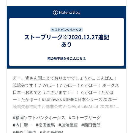
えー、皆さん聞こえておりますでしょうか… こんばん！
暁篤矢です！ たかほー！たかほー！たかほー！ ホークス
日本一おめでとうございます！！！ たかほー！たかほ
ー！たかほー！#sbhawks #SMBC日本シリーズ2020—
暁篤矢@福岡中西部非公式V (@AkatsukiAtsu) 2020年11
月25日 全編通してホークス選手の気持ちが伝わってくる
#
福岡ソフトバンクホークス
#
ストーブリーグ
試合でした！ シーズンが終わればストーブリーグの話
#
内川聖一
#
松田遼馬
#
加治屋蓮
#
西田哲郎
題。 相変わらずホークスにスポットをあてて書いていき
#
長谷川勇也
#
小久保裕紀