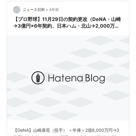
しかし入団1年目は開幕1軍に入るも精彩を欠き、1軍の登
•
板は僅か7試合に留まり失望だけを残しましたが、2022
ニュース日和
4年前
年は右打者への圧倒的な投球が光り39…
【プロ野球】11月29日の契約更改（DeNA・山崎
→3億円×6年契約、日本ハム・北山→2,000万円
増など）
【DeNA】山崎康晃（投手） ＜年俸＞2億8,000万円→3