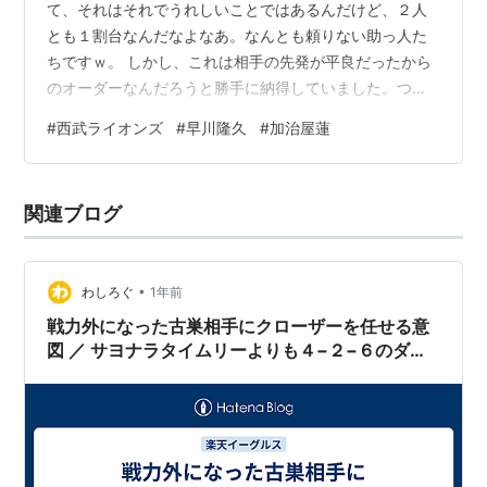
て、それはそれでうれしいことではあるんだけど、２人
とも１割台なんだなよなあ。なんとも頼りない助っ人た
ちですｗ。 しかし、これは相手の先発が平良だったから
のオーダーなんだろうと勝手に納得していました。つま
り、平良では連打が期待できない、ここは一発長打（で
#
西武ライオンズ
#
早川隆久
#
加治屋蓮
きればホームラン）狙いだ、というオーダーですね。三
木監督は意外と勝負師なのですｗ。ところうちの勝負師
は案外勝負弱いところがあるｗ。頼みの助っ人はほとん
関連ブログ
ど機能しませんでしたね。マッカスカーは相変わらずイ
ンハイの釣り球に手が出てしまうし、打席数がもう少し
必要そうです。まだゴンザレスの方が期待できそうな
•
わしろぐ
1年前
気…
戦力外になった古巣相手にクローザーを任せる意
図 ／ サヨナラタイムリーよりも４−２−６のダブ
ルプレー