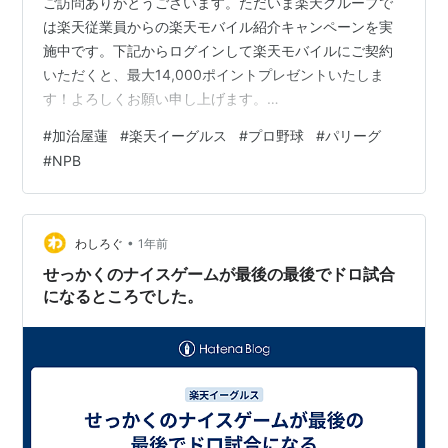
ご訪問ありがとうございます。ただいま楽天グループで
は楽天従業員からの楽天モバイル紹介キャンペーンを実
施中です。下記からログインして楽天モバイルにご契約
いただくと、最大14,000ポイントプレゼントいたしま
す！よろしくお願い申し上げます。
https://r10.to/hYYGNa 【楽天従業員から紹介された方限
#
加治屋蓮
#
楽天イーグルス
#
プロ野球
#
パリーグ
定】楽天モバイル紹介キャンペーン！回線お申し込みご
#
NPB
とにポイントプレゼント！上記URLからどなたでもお申
し込みいただけます。
https://tv.rakuten.co.jp/static/pacificleague/lp/mobile_
cpn/ 【パ・リーグSpecial】楽天モバイルご契…
•
わしろぐ
1年前
せっかくのナイスゲームが最後の最後でドロ試合
になるところでした。