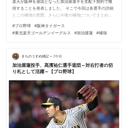
楽天が阪神を退団となった加治屋選手を支配下契約で獲
得することを発表しました。 そこで今回は各選手の詳細
とこの補強の意図、さらに今後の補強についてまとめた
いと思います。 目次 各選手詳細 補強の意図 今後の補強
#
プロ野球
#
阪神タイガース
各選手詳細 加治屋 蓮（32歳）185cm、90㎏、右投、投
#
東北楽天ゴールデンイーグルス
#
加治屋蓮
#
補強
手、プロ11年目 通算：試222、回201、防3.99、勝11、
H73、S1、振158 一軍：試13、回12、防4.50、勝2、
H3、振12 二軍：試29、回26.1、防0.68、勝2、S2、振
26 加治屋選手はJR九州からド…
•
きちのうすめ雑記
2年前
加治屋蓮投手、髙濱祐仁選手退団～対右打者の切
り札として活躍～【プロ野球】