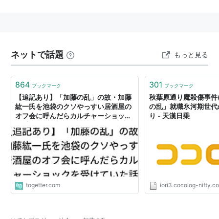
に方向付け、小泉内閣成立へとつながることになる。
ネットで話題
もっと見る
864
301
ブックマーク
ブックマーク
【追記あり】「加藤の乱」の故・加藤
秋葉原通り魔殺傷事件(
紘一氏を池袋のクソやっすい居酒屋の
の乱」就職氷河期世代
オフ会に呼んだらカルチャーショック
り - 天漢日乗
を受けていた話
togetter.com
iori3.cocolog-nifty.c