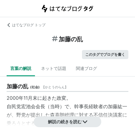
はてなブログ トップ
加藤の乱
このタグでブログを書く
言葉の解説
ネットで話題
関連ブログ
加藤の乱
(
社会
)
【
かとうのらん
】
2000年11月末に起きた政変。
自民党宏池会会長（当時）で、幹事長経験者の加藤紘一
が、野党が提出した森喜朗総理に対する不信任決議案に
解説の続きを読む
乗ろうとするも、断念した事件・
不信任案そのものは通らなかったものの、森退陣を明確