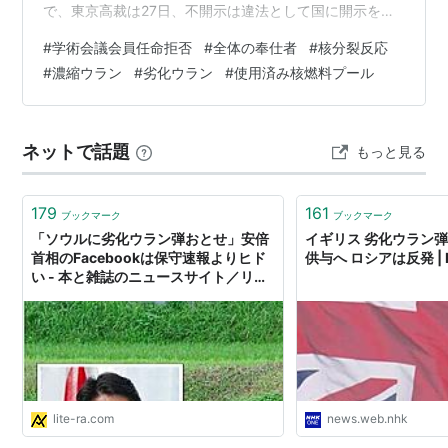
で、東京高裁は27日、不開示は違法として国に開示を命
じた一審東京地裁判決を支持し、国の控訴を棄却した。
#
学術会議会員任命拒否
#
全体の奉仕者
#
核分裂反応
相沢真木裁判長は、不開示部分を開示することによる公
#
濃縮ウラン
#
劣化ウラン
#
使用済み核燃料プール
益性は小さくないと判断。国側が主張していた学術会議
の事務の適正な遂行や、円滑な人事の確保に支障が生じ
る恐れについては「論理の飛躍と言わざるを得ない」と
ネットで話題
もっと見る
指摘した。 総理大臣のワガママって、聞いてやらなきゃ
いけないんでしょうか？ 軍事機密でも外交上の内緒…
179
161
ブックマーク
ブックマーク
「ソウルに劣化ウラン弾おとせ」安倍
イギリス 劣化ウラン
首相のFacebookは保守速報よりヒド
供与へ ロシアは反発 |
い - 本と雑誌のニュースサイト／リテ
ラ
lite-ra.com
news.web.nhk