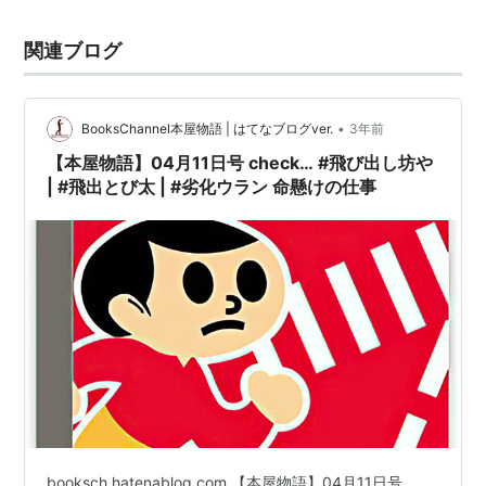
関連ブログ
•
BooksChannel本屋物語 | はてなブログver.
3年前
【本屋物語】04月11日号 check… #飛び出し坊や
| #飛出とび太 | #劣化ウラン 命懸けの仕事
booksch.hatenablog.com 【本屋物語】04月11日号