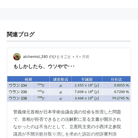
*
リスト
：リスト::化学物質
関連ブログ
•
alchemist_380 のひとりごと
4ヶ月前
もしかしたら、ウソやで･･･
菅義偉元首相が日本学術会議会員の任命を拒否した問題
で、首相が拒否できるとの法解釈に至る文書が開示され
なかったのは不当だとして、立憲民主党の小西洋之参院
議員が不開示処分取り消しを求めた訴訟の控訴審判決