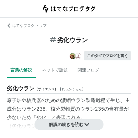
はてなブログ トップ
劣化ウラン
このタグでブログを書く
言葉の解説
ネットで話題
関連ブログ
劣化ウラン
(
サイエンス
)
【
れっかうらん
】
原子炉
や核兵器のための濃縮ウラン製造過程で生じ、主
成分は
ウラン238
。核分裂物質の
ウラン235
の含有量が
少ないため「劣化」と表現される。
解説の続きを読む
（劣化ウラン弾参照。）