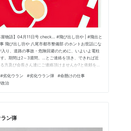
om 【本屋物語】04月11日号 check… #飛び出し坊や | #飛出と
の仕事 飛び出し坊や 八尾市都市整備部 のホントお世話にな
が入り、道路の事故・危険回避のために、いよいよ電柱
す。期間は2～3週間。…とご連絡を頂き、できれば近
る方及び会長さん達にご連絡頂けませんか?と依頼を受
自転車屋さん・毛染め屋さん・スポーツ店・町内会長・
#
劣化ウラン
#
劣化ウラン弾
#
命懸けの仕事
に回る。すると、スポーツ店のお父さんが、別件で駐車場
#
政治
ウラン弾