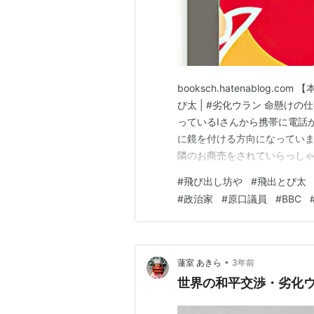
booksch.hatenablog.c
び太 | #劣化ウラン 命懸け
っているIさんから携帯に電話
に鏡を付ける方向になっていま
隣のお商売をされていらっしゃ
けましたので、快く引き受け 
#
飛び出し坊や
#
飛出とび太
商店街会長の皆さんにご報告
#
政治家
#
原口議員
#
BBC
の車が…
•
蓮室 あきら
3年前
世界の和平交渉・劣化