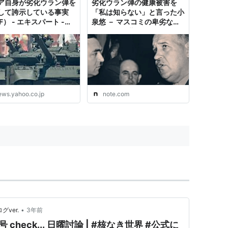
ア自身が劣化ウラン弾を
劣化ウラン弾の健康被害を
して誇示している事実
「私は知らない」と言った小
F） - エキスパート -
泉悠 － マスコミの卑劣な正
oo!ニュース
当化工作｜世に倦む日日
ews.yahoo.co.jp
note.com
•
グver.
3年前
check... 日曜討論 | #核なき世界 #公式に