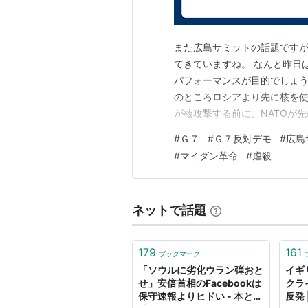
なお、劣化ウラン弾は重金属である
康被害については「放射線被曝」以
また広島サミットの話題です
必要がある
*4
。
てきていますね。 なんと昨日
パフォーマンスが目的でしょう
*1
:
高密度弾頭の持つ高い運動エネ
のところロシアより先に核を使
が核攻撃する前に、NATOが
*2
:
経済的には現実的ではないが
に参加する資格あるのか？pic.twit
*3
:
ただし、先のセンテンスで触れ
#
Ｇ７
#
Ｇ７反対デモ
#
広島
(@hide_Q_) 2023年5
であり、生産段階ではこれに対応し
#
マイダン革命
#
虐殺
に…
では在来型弾頭を超える部分が出る
*4
:
そもそも重金属粉末を呼吸で取
ネットで話題
あり、劣化ウランも例外ではないは
179
161
ブックマーク
「ソウルに劣化ウラン弾おと
イギ
せ」安倍首相のFacebookは
クラ
保守速報よりヒドい - 本と雑
反発 