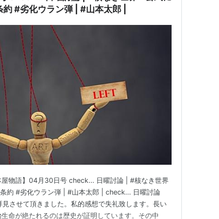
 #劣化ウラン弾 | #山本太郎 |
m 【本屋物語】04月30日号 check... 日曜討論 | #核なき世界
#劣化ウラン弾 | #山本太郎 | check... 日曜討論
討論を拝見させて頂きました。私的感想で失礼致します。長い
治生命が絶たれるのは歴史が証明しています。その中