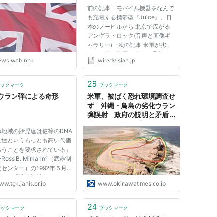
前の記事 モバイル機器をなんで
も充電する携帯型『Juice』、日
本のノービルから 北京で広がる
アングラ・ロック(音声と画像ギ
ャラリー) 次の記事 米軍が劣化
ウラン弾を使用し続ける理由
ews.web.nhk
wiredvision.jp
2009年12月24日 David
Hambling 対戦車用砲弾のサボが
分離する瞬間。Photo credit: U.S.
26
ックマーク
ブックマーク
Army 劣化ウラン(DU)は、過去何
ウラン弾による奇形
米軍、被ばく恐れ環境調査せ
十年もの間...
ず 沖縄・鳥島の劣化ウラン
弾誤射 政府の説明と矛盾 |
沖縄タイムス＋プラス
の地域の胎児達は彼等のDNA
全性というもっとも高い代価
払うことを要求されている」
oss B. Mirkarimi（武器制
センター）の1992年５月
ポート「湾岸地域とくにイラ
w.tgk.janis.or.jp
www.okinawatimes.co.jp
の環境と人間の健康への衝
よりーーー 私は最近大量の
しい出生奇形の写真を受け取
24
ブックマーク
ブックマーク
した。それはイラクで進行