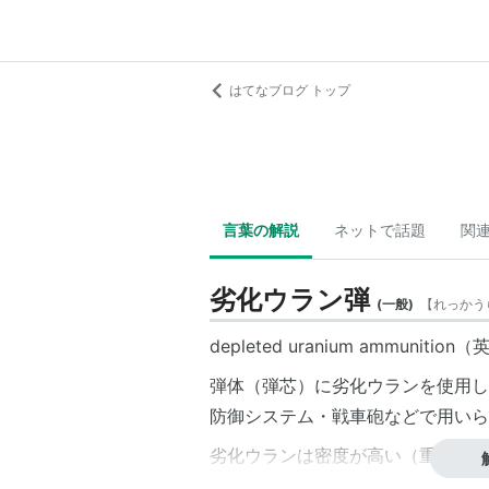
はてなブログ トップ
言葉の解説
ネットで話題
関
劣化ウラン弾
(
一般
)
【
れっかう
depleted uranium ammunition（
弾体（弾芯）に劣化ウランを使用し
防御システム・戦車砲などで用いら
劣化ウランは密度が高い（重い）物
ち、強度も大きい。また着弾時にか