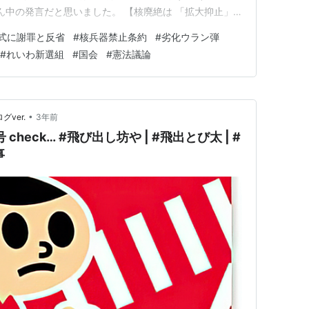
真ん中の発言だと思いました。 【核廃絶は 「拡大抑止」
話がありましたけど、一方で加害者であるアメリカに対し
式に謝罪と反省
#
核兵器禁止条約
#
劣化ウラン弾
ことはありますか。オバマさ…
#
れいわ新選組
#
国会
#
憲法議論
•
グver.
3年前
check… #飛び出し坊や | #飛出とび太 | #
事