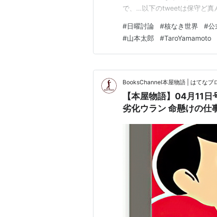
で、…以下のtweetは保守ど
は】唯一の戦争被爆国だとお
#
日曜討論
#
核なき世界
#
公
て、公式に謝罪と反省を求めた
#
山本太郎
#
TaroYamamoto
BooksChannel本屋物語 | はてなブロ
【本屋物語】04月11日号 
劣化ウラン 命懸けの仕