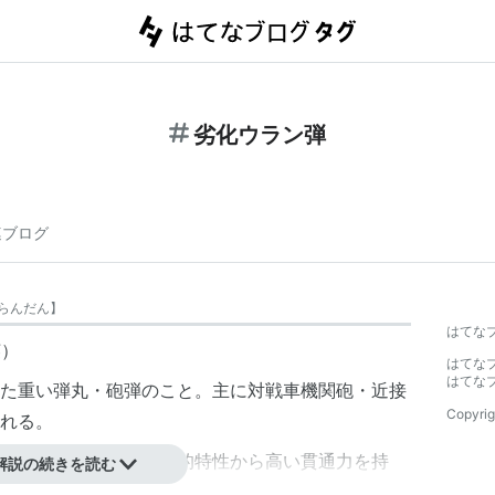
劣化ウラン弾
連ブログ
らんだん
】
はてな
英）
はてな
はてな
た重い弾丸・砲弾のこと。主に対戦車機関砲・近接
Copyrig
れる。
質であり、また、物理的特性から高い貫通力を持
解説の続きを読む
かる圧力と摩擦熱によって自ら発火、燃焼すること