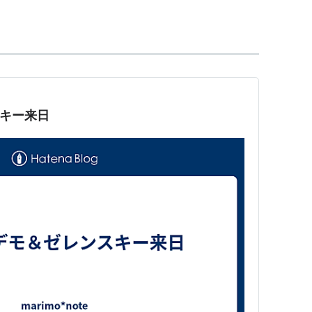
頭として極めて望ましい特性をもつ稀有な素材とさ
を使用しなくても目標を破壊できる弾頭が製造可能
心に艦船に搭載される近接防御火器システム
（APFSDS弾）などで使用されている。原理上は一
スキー来日
である
*2
。
硬度が高いタングステン弾芯などに比べると安価で
済み弾丸から出る放射能（α線）の問題も懸念されて
については、疫学的に有意なデータを集めるまでに
係を示すデータは無いとの発表を行っていることか
その姿勢を批判している。だが現在の所は、健康被
頼性・妥当性のレベルで水掛け論的な論争を繰り広
論を得るには相当な時間がかかるものと考えられ