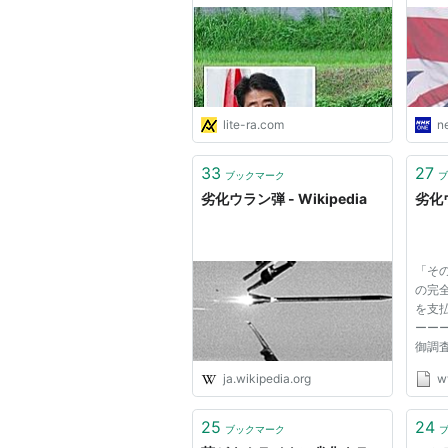
誌のニュースサイト／リテラ
lite-ra.com
n
33
27
ブックマーク
ブ
劣化ウラン弾 - Wikipedia
劣化
「そ
の完
を支
ーーーR
御調査
のレ
ja.wikipedia.org
ww
クで
撃」
恐ろ
25
24
ブックマーク
りま