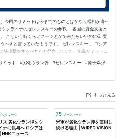
がゆえの「化学毒性」も持ち合わせているため、健
外の原因が存在する可能性がある事を考慮に入れる
が、今回のサミットは今までのものとはかなり様相が違っ
はウクライナのゼレンスキーの参戦。 各国の資金支援と
。 こういう時くらいスーツとかで来たらいいのに💦 実
ルギーと、貫通性の高さのため
うべきと言っていたようです。 ゼレンスキー 、ロシア
先に核攻撃をするべきだと発言していた。広島サミット
ter.com/IuYbtyF0gX — ひで2022真実を追求
られているように、発火性の高さは加工時の大問題
サミット
#
劣化ウラン弾
#
ゼレンスキー
#
原子爆弾
月21日 元々俳優ですから演技がうまく雰囲気とメディアの演出
た設備が必須である。原料が安くとも、製造コスト
り込めば、肺組織その他を傷つけるのは理の当然で
もっと見る
ずである
75
ブックマーク
ブックマーク
リス 劣化ウラン弾をウ
米軍が劣化ウラン弾を使用し
イナに供与へ ロシアは
続ける理由 | WIRED VISION
| NHKニュース