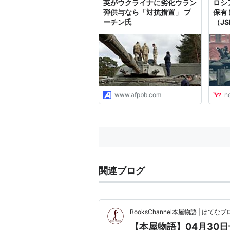
英がウクライナに劣化ウラン
ロシ
し...
弾供与なら「対抗措置」 プ
保有
ーチン氏
（JS
Yah
www.afpbb.com
n
関連ブログ
BooksChannel本屋物語 | はてなブロ
【本屋物語】04月30日号 