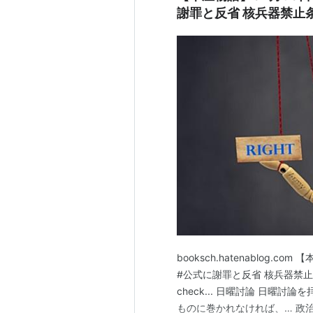
謝罪と反省 核兵器禁止条約
booksch.hatenablog.co
#公式に謝罪と反省 核兵器禁止条約 
check... 日曜討論 日曜
ものに巻かれなければ、… 政