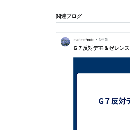
による焼夷効果があることから、弾
れている。
関連ブログ
劣化ウランを使用することで、炸薬
となる
*1
。現在のところ、米軍を中
（CIWS）や、対戦車用の戦車砲弾
•
marimo*note
3年前
G７反対デモ＆ゼレン
定以上の口径を持つ火器で使用可能
核廃棄物を再利用するため、同様に
あるとされている
*3
ものの、使用
いる。
しかし劣化ウラン弾による健康被害
は至っていない。WHOでは因果関
ら、健康被害説を主張する医師らは
害説の否定・肯定両者がデータの信
げる状態が続いており、何らかの結
る。