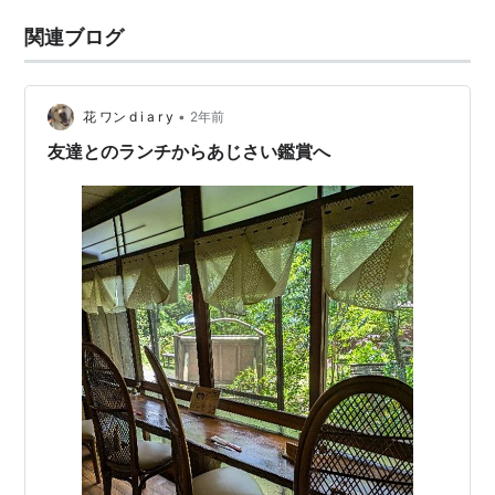
関連ブログ
•
花 ワン d i a r y
2年前
友達とのランチからあじさい鑑賞へ