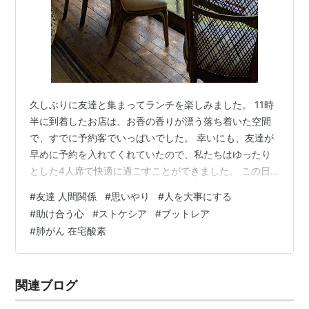
久しぶりに友達と集まってランチを楽しみました。 11時
半に到着したお店は、お香の香りが漂う落ち着いた空間
で、すでに予約客でいっぱいでした。 幸いにも、友達が
早めに予約を入れてくれていたので、私たちはゆったり
とした4人席で快適に過ごすことができました。 この日
のランチは、手作りの小鉢に色とりどりの野菜のおかず
#
友達 人間関係
#
思いやり
#
人を大事にする
が並ぶおまかせランチ。 メインディッシュは鶏肉、白身
#
助け合う心
#
ストケシア
#
ブットレア
魚、ミックスから選べます。 小鉢に美しく盛り付けられ
#
肺がん 在宅酸素
た野菜の数々は、まるでアート作品のよう。 こんな御膳
がどーんと運ばれてきたら、思わずテンションが上がり
ます。 しかもこのボリュームとクオリティで、ドリンク
関連ブログ
バー、デザートまで付いて1,300…