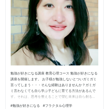
勉強が好きになる講座 教育心理コース 勉強が好きになる
講座を開催します。 お子様が勉強しないとついガミガミ
言ってしまう・・・そんな経験はありませんか？ガミガ
ミ言わなくても自ら学ぶ子どもに育てる方法があるんで
す。それは、思考を整えることで望む未来は自ら創るこ
とが可能だからなんです。 この講座では、親としての関
#
勉強が好きになる
#
フラクタル心理学
わり方はもちろん、小さい頃にガミガミ言われていた