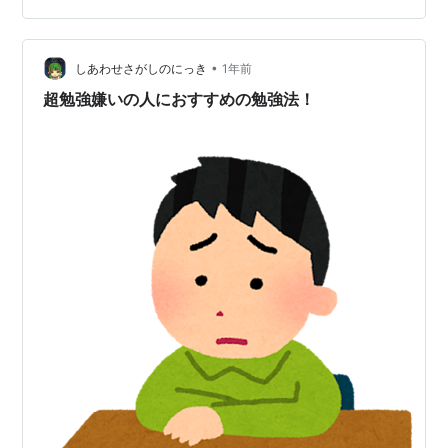
方、教育者としての心の在り方も学べます。 ☑ お子様に
もっと意欲的に勉強してほしい☑ 自分自身、勉強が苦手
•
だった経験を乗り越えたい☑ 子どもたちの能力や自己肯
しあわせさがしのにっき
1年前
定感を高めたい☑ 教室や指導の現場で「伝え方」に悩ん
超勉強嫌いの人におすすめの勉強法！
でいる そんな保護者の方々はもちろ…