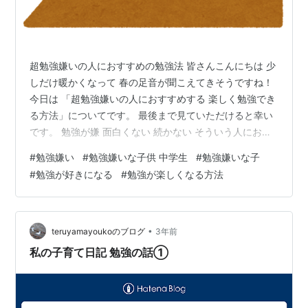
超勉強嫌いの人におすすめの勉強法 皆さんこんにちは 少
しだけ暖かくなって 春の足音が聞こえてきそうですね！
今日は 「超勉強嫌いの人におすすめする 楽しく勉強でき
る方法」についてです。 最後まで見ていただけると幸い
です。 勉強が嫌 面白くない 続かない そういう人におす
すめ 「楽しく勉強する方法」と 調べた人も多いハズ 面
#
勉強嫌い
#
勉強嫌いな子供 中学生
#
勉強嫌いな子
白く勉強をする方法で でてくる情報が ゲーム感覚で楽し
#
勉強が好きになる
#
勉強が楽しくなる方法
む とりあえずやる 文房具をお気に入りのにする 小さな
目標を決める 仲間を巻き込んでやる 目標意識を持つ 私
はこれ全部実践したんですが やりたくないものはやりた
くない とモチベーションは上がりませんでした。 そして
•
teruyamayoukoのブログ
3年前
資格勉強…
私の子育て日記 勉強の話➀