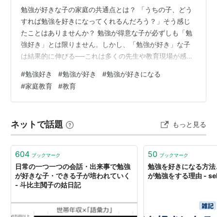
勉強が好きな子の家庭の共通点とは？ 「うちの子、どう
すれば勉強を好きになってくれるんだろう？」そう感じ
たことはありませんか？ 勉強が得意な子が必ずしも「勉
強好き」とは限りません。しかし、「勉強が好き」な子
は結果的に伸びる──これは多くの先生や教育現場が感じ
ている共通の実感です。 今回は、そんな子たちの家庭に
#
勉強好き
#
勉強が好き
#
勉強が好きになる
見られる共通点を３つ紹介します。 ①「結果」より「プ
#
家庭教育
#
教育
ロセス」をほめる 勉強好きな子の家庭では、「結果」よ
りも「過程」をよく見ています。 たとえば、テストで
100点を取った時に「すごいね！」だけで終わらせず、
ネットで話題
もっと見る
「毎日コツコツやってたもんね」「わからなかったとこ
ろを調べたのが良かったね」など、努力…
604
50
ブックマーク
ブックマーク
日常の一つ一つの会話・出来事で勉強
勉強を好きになる方法
が好きな子・できる子が培われていく
が勉強をする理由 - seki
- 斗比主閲子の姑日記