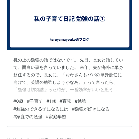
机の上の勉強の話ではないです。 先日、長女と話してい
て、面白い事を言っていました。 来年、夫が海外に単身
赴任するので、長女に、「お母さんもパパの単身赴任に
向けて、英語の勉強しようかなあ。」って言ったら、
「勉強は切羽詰まった時が、一番効率がいいと思う
よ。」って言いました。 長女は、小学校の頃から勉強が
#
0歳
#
子育て
#
1歳
#
育児
#
勉強
出来たので、？？って思ったのです。で、「じゃあなん
#
勉強のできる子になるには
#
勉強が好きになる
で小学校の時は勉強してたの？」って聞いたら、「だっ
#
家庭での勉強
#
家庭学習
て、小学校の勉強っておもしろいじゃん。」って言いま
した。 そうだったのか・・・実は前に書いたのですが、
長女は小学生の時、朝３０分、 お風呂から出て夕飯まで